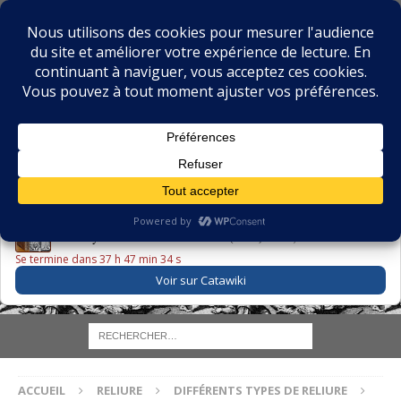
BIBLIOPHILIE.COM
LE BLOG DU BIBLIOPHILE, DES BIBLIOPHILES, DE LA
BIBLIOPHILIE ET DES LIVRES ANCIENS
LE LIVRE DU JOUR
Godefroy – Histoire de Charles VI (1663) ·
225,00 EUR
Se termine dans 37 h 47 min 33 s
Voir sur Catawiki
ACCUEIL
RELIURE
DIFFÉRENTS TYPES DE RELIURE