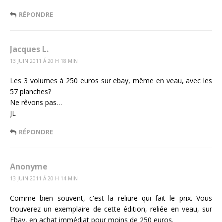
RÉPONDRE
Jacques L.
13 JUIN 2011 Á 20 H 18 MIN
Les 3 volumes à 250 euros sur ebay, même en veau, avec les
57 planches?
Ne rêvons pas…
JL
RÉPONDRE
Anonyme
13 JUIN 2011 Á 20 H 14 MIN
Comme bien souvent, c'est la reliure qui fait le prix. Vous
trouverez un exemplaire de cette édition, reliée en veau, sur
Ebay, en achat immédiat pour moins de 250 euros.