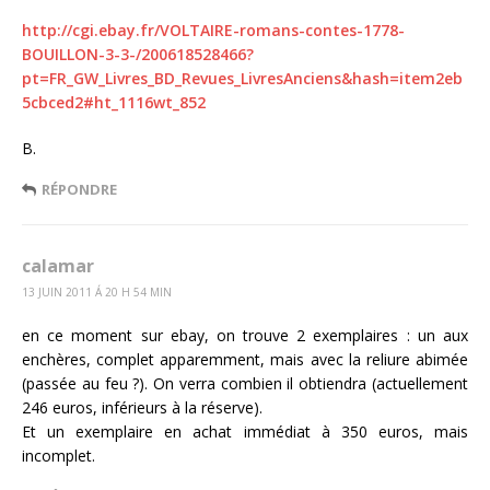
http://cgi.ebay.fr/VOLTAIRE-romans-contes-1778-
BOUILLON-3-3-/200618528466?
pt=FR_GW_Livres_BD_Revues_LivresAnciens&hash=item2eb
5cbced2#ht_1116wt_852
B.
RÉPONDRE
calamar
13 JUIN 2011 Á 20 H 54 MIN
en ce moment sur ebay, on trouve 2 exemplaires : un aux
enchères, complet apparemment, mais avec la reliure abimée
(passée au feu ?). On verra combien il obtiendra (actuellement
246 euros, inférieurs à la réserve).
Et un exemplaire en achat immédiat à 350 euros, mais
incomplet.