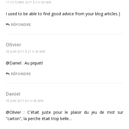
17 OCTOBRE 2017 Á 3 H 58 MIN
I used to be able to find good advice from your blog articles.|
RÉPONDRE
Olivier
18 JUIN 2011 Á 21 H 36 MIN
@Daniel : Au piquet!
RÉPONDRE
Daniel
18 JUIN 2011 Á 0 H 46 MIN
@Olivier : C'était juste pour le plaisir du jeu de mot sur
"carton", la perche était trop belle…