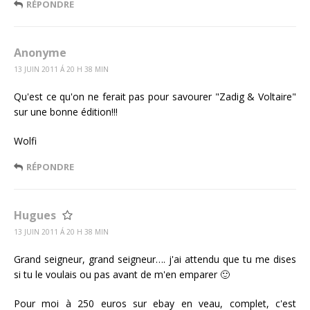
RÉPONDRE
Anonyme
13 JUIN 2011 Á 20 H 38 MIN
Qu'est ce qu'on ne ferait pas pour savourer "Zadig & Voltaire"
sur une bonne édition!!!
Wolfi
RÉPONDRE
Hugues
13 JUIN 2011 Á 20 H 38 MIN
Grand seigneur, grand seigneur…. j'ai attendu que tu me dises
si tu le voulais ou pas avant de m'en emparer 🙂
Pour moi à 250 euros sur ebay en veau, complet, c'est