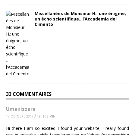
Miscellanées de Monsieur H.: une énigme,
un écho scientifique…l’Accademia del
Cimento
33 COMMENTAIRES
Umanizzare
17 OCTOBRE 2017 Á 19 H 08 MIN
Hi there I am so excited I found your website, I really found
you by mistake, while I was browsing on Yahoo for something