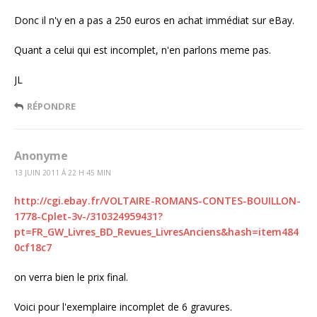
Donc il n'y en a pas a 250 euros en achat immédiat sur eBay.
Quant a celui qui est incomplet, n'en parlons meme pas.
JL
RÉPONDRE
Anonyme
13 JUIN 2011 Á 22 H 45 MIN
http://cgi.ebay.fr/VOLTAIRE-ROMANS-CONTES-BOUILLON-
1778-Cplet-3v-/310324959431?
pt=FR_GW_Livres_BD_Revues_LivresAnciens&hash=item484
0cf18c7
on verra bien le prix final.
Voici pour l'exemplaire incomplet de 6 gravures.