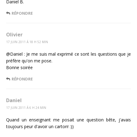
Daniel B.
RÉPONDRE
Olivier
17 JUIN 2011 Á 18 H 52 MIN
@Daniel : Je me suis mal exprimé ce sont les questions que je
préfère qu'on me pose.
Bonne soirée
RÉPONDRE
Daniel
17 JUIN 2011 Á 6 H 24 MIN
Quand un enseignant me posait une question bête, j'avais
toujours peur d'avoir un carton! :))