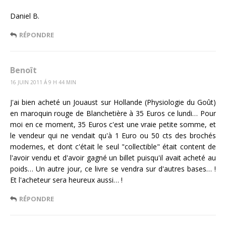
Daniel B.
RÉPONDRE
Benoît
16 JUIN 2011 Á 9 H 44 MIN
J'ai bien acheté un Jouaust sur Hollande (Physiologie du Goût)
en maroquin rouge de Blanchetière à 35 Euros ce lundi… Pour
moi en ce moment, 35 Euros c'est une vraie petite somme, et
le vendeur qui ne vendait qu'à 1 Euro ou 50 cts des brochés
modernes, et dont c'était le seul "collectible" était content de
l'avoir vendu et d'avoir gagné un billet puisqu'il avait acheté au
poids… Un autre jour, ce livre se vendra sur d'autres bases… !
Et l'acheteur sera heureux aussi… !
RÉPONDRE