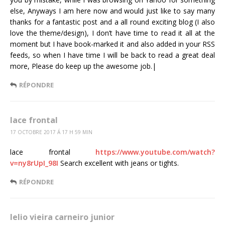
else, Anyways I am here now and would just like to say many
thanks for a fantastic post and a all round exciting blog (I also
love the theme/design), I don’t have time to read it all at the
moment but I have book-marked it and also added in your RSS
feeds, so when I have time I will be back to read a great deal
more, Please do keep up the awesome job.|
RÉPONDRE
lace frontal
17 OCTOBRE 2017 Á 17 H 59 MIN
lace frontal
https://www.youtube.com/watch?
v=ny8rUpI_98I
Search excellent with jeans or tights.
RÉPONDRE
lelio vieira carneiro junior