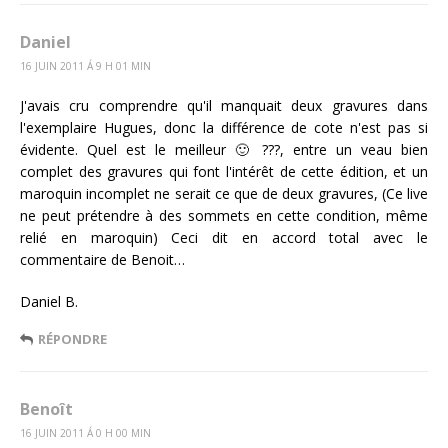
Daniel
16 JUIN 2011 Á 9 H 01 MIN
J'avais cru comprendre qu'il manquait deux gravures dans
l'exemplaire Hugues, donc la différence de cote n'est pas si
évidente. Quel est le meilleur 🙂 ???, entre un veau bien
complet des gravures qui font l'intérêt de cette édition, et un
maroquin incomplet ne serait ce que de deux gravures, (Ce live
ne peut prétendre à des sommets en cette condition, même
relié en maroquin) Ceci dit en accord total avec le
commentaire de Benoit…
Daniel B.
RÉPONDRE
Benoît
16 JUIN 2011 Á 0 H 00 MIN