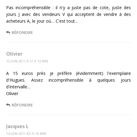
Pas incompréhensible : il n'y a juste pas de cote, juste des
jours J avec des vendeurs V qui acceptent de vendre à des
acheteurs A, le jour où… C'est tout…
RÉPONDRE
Olivier
15 JUIN 2011 Á 12 H 13 MIN
A 15 euros près je préfère (évidemment) l'exemplaire
d'Hugues. Assez incompréhensible à quelques jours
d'intervalle…
Olivier
RÉPONDRE
Jacques L
14 JUIN 2011 Á 0 H 16 MIN