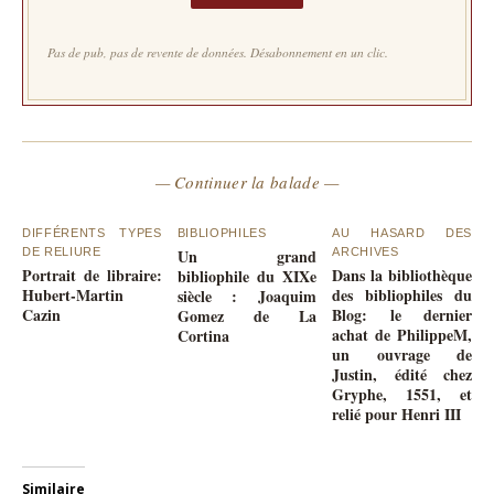
Pas de pub, pas de revente de données. Désabonnement en un clic.
— Continuer la balade —
DIFFÉRENTS TYPES
BIBLIOPHILES
AU HASARD DES
DE RELIURE
Un grand
ARCHIVES
Portrait de libraire:
Dans la bibliothèque
bibliophile du XIXe
Hubert-Martin
des bibliophiles du
siècle : Joaquim
Cazin
Blog: le dernier
Gomez de La
achat de PhilippeM,
Cortina
un ouvrage de
Justin, édité chez
Gryphe, 1551, et
relié pour Henri III
Similaire