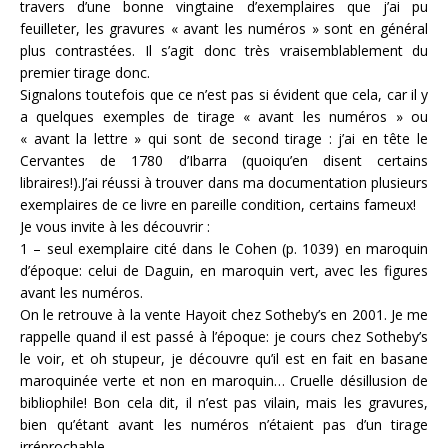
travers d’une bonne vingtaine d’exemplaires que j’ai pu
feuilleter, les gravures « avant les numéros » sont en général
plus contrastées. Il s’agit donc très vraisemblablement du
premier tirage donc.
Signalons toutefois que ce n’est pas si évident que cela, car il y
a quelques exemples de tirage « avant les numéros » ou
« avant la lettre » qui sont de second tirage : j’ai en tête le
Cervantes de 1780 d’Ibarra (quoiqu’en disent certains
libraires!).J’ai réussi à trouver dans ma documentation plusieurs
exemplaires de ce livre en pareille condition, certains fameux!
Je vous invite à les découvrir :
1 – seul exemplaire cité dans le Cohen (p. 1039) en maroquin
d’époque: celui de Daguin, en maroquin vert, avec les figures
avant les numéros.
On le retrouve à la vente Hayoit chez Sotheby’s en 2001. Je me
rappelle quand il est passé à l’époque: je cours chez Sotheby’s
le voir, et oh stupeur, je découvre qu’il est en fait en basane
maroquinée verte et non en maroquin… Cruelle désillusion de
bibliophile! Bon cela dit, il n’est pas vilain, mais les gravures,
bien qu’étant avant les numéros n’étaient pas d’un tirage
irréprochable…