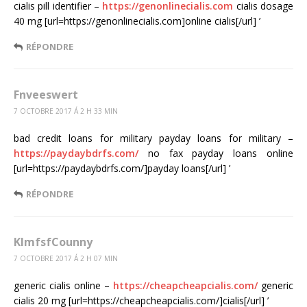
cialis pill identifier –
https://genonlinecialis.com
cialis dosage
40 mg [url=https://genonlinecialis.com]online cialis[/url] ’
RÉPONDRE
Fnveeswert
7 OCTOBRE 2017 Á 2 H 33 MIN
bad credit loans for military payday loans for military –
https://paydaybdrfs.com/
no fax payday loans online
[url=https://paydaybdrfs.com/]payday loans[/url] ’
RÉPONDRE
KlmfsfCounny
7 OCTOBRE 2017 Á 2 H 07 MIN
generic cialis online –
https://cheapcheapcialis.com/
generic
cialis 20 mg [url=https://cheapcheapcialis.com/]cialis[/url] ’