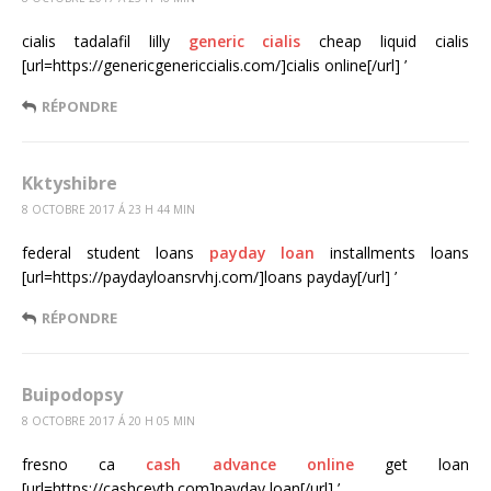
cialis tadalafil lilly
generic cialis
cheap liquid cialis
[url=https://genericgenericcialis.com/]cialis online[/url] ’
RÉPONDRE
Kktyshibre
8 OCTOBRE 2017 Á 23 H 44 MIN
federal student loans
payday loan
installments loans
[url=https://paydayloansrvhj.com/]loans payday[/url] ’
RÉPONDRE
Buipodopsy
8 OCTOBRE 2017 Á 20 H 05 MIN
fresno ca
cash advance online
get loan
[url=https://cashcevth.com]payday loan[/url] ’