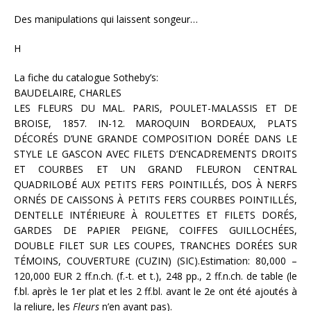
Des manipulations qui laissent songeur…
H
La fiche du catalogue Sotheby’s:
BAUDELAIRE, CHARLES
LES FLEURS DU MAL. PARIS, POULET-MALASSIS ET DE
BROISE, 1857. IN-12. MAROQUIN BORDEAUX, PLATS
DÉCORÉS D’UNE GRANDE COMPOSITION DORÉE DANS LE
STYLE LE GASCON AVEC FILETS D’ENCADREMENTS DROITS
ET COURBES ET UN GRAND FLEURON CENTRAL
QUADRILOBÉ AUX PETITS FERS POINTILLÉS, DOS À NERFS
ORNÉS DE CAISSONS À PETITS FERS COURBES POINTILLÉS,
DENTELLE INTÉRIEURE À ROULETTES ET FILETS DORÉS,
GARDES DE PAPIER PEIGNE, COIFFES GUILLOCHÉES,
DOUBLE FILET SUR LES COUPES, TRANCHES DORÉES SUR
TÉMOINS, COUVERTURE (CUZIN) (SIC).Estimation: 80,000 –
120,000 EUR 2 ff.n.ch. (f.-t. et t.), 248 pp., 2 ff.n.ch. de table (le
f.bl. après le 1er plat et les 2 ff.bl. avant le 2e ont été ajoutés à
la reliure, les
Fleurs
n’en ayant pas).