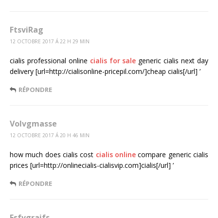
FtsviRag
12 OCTOBRE 2017 Á 22 H 29 MIN
cialis professional online
cialis for sale
generic cialis next day
delivery [url=http://cialisonline-pricepil.com/]cheap cialis[/url] ’
RÉPONDRE
Volvgmasse
12 OCTOBRE 2017 Á 20 H 46 MIN
how much does cialis cost
cialis online
compare generic cialis
prices [url=http://onlinecialis-cialisvip.com]cialis[/url] ’
RÉPONDRE
Fsfvgraifs