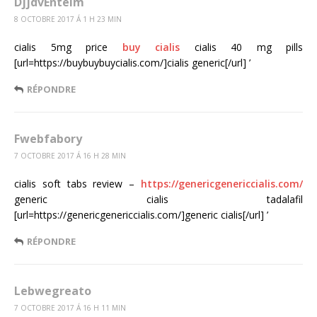
DjjdvEntelm
8 OCTOBRE 2017 Á 1 H 23 MIN
cialis 5mg price
buy cialis
cialis 40 mg pills
[url=https://buybuybuycialis.com/]cialis generic[/url] ’
RÉPONDRE
Fwebfabory
7 OCTOBRE 2017 Á 16 H 28 MIN
cialis soft tabs review –
https://genericgenericcialis.com/
generic cialis tadalafil
[url=https://genericgenericcialis.com/]generic cialis[/url] ’
RÉPONDRE
Lebwegreato
7 OCTOBRE 2017 Á 16 H 11 MIN