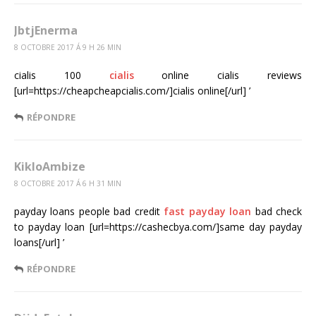
JbtjEnerma
8 OCTOBRE 2017 Á 9 H 26 MIN
cialis 100
cialis
online cialis reviews
[url=https://cheapcheapcialis.com/]cialis online[/url] ’
RÉPONDRE
KikloAmbize
8 OCTOBRE 2017 Á 6 H 31 MIN
payday loans people bad credit
fast payday loan
bad check
to payday loan [url=https://cashecbya.com/]same day payday
loans[/url] ’
RÉPONDRE