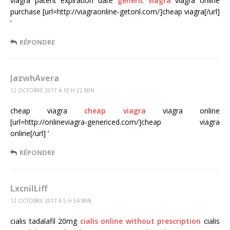
viagra patent expiration date
generic viagra
viagra online
purchase [url=http://viagraonline-getonl.com/]cheap viagra[/url]
’
RÉPONDRE
JazwhAvera
12 OCTOBRE 2017 Á 10 H 22 MIN
cheap viagra
cheap viagra
viagra online
[url=http://onlineviagra-genericed.com/]cheap viagra
online[/url] ’
RÉPONDRE
LxcnilLiff
12 OCTOBRE 2017 Á 5 H 54 MIN
cialis tadalafil 20mg
cialis online without prescription
cialis