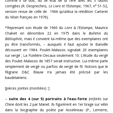
comme il se doit, du 3e état de la 1ère avec les 5 fautes
corrigées (R. Desprechins,
Le Livre et l’Estampe
, 1967, n° 51-52,
version revue de celle de 1966 qu’utilisa la réédition Carteret
du Véxin français en 1976).
*Reprenant son étude de 1960 du
Livre & l’Estampe
, Maurice
Chalvet en dénombre 22 en 1975 dans le
Bulletin du
Bibliophile
, mais il convient lui-même que des exemplaires ont
pu être transformés, – auxquels il faut ajouter le Banville
découvert en 1984. Poulet-Malassis signalait 20 exemplaires
sur vergé ; La Fizelière-Decaux seulement 10. L’étude du vergé
des Poulet-Malassis de 1857 serait instructive. Lui-même parle
simplement de vergé ou parfois de vergé de fil. Notons que le
filigrane D&C Blauw n’a jamais été précisé par les
baudelairiens.
[pièces jointes (montées) :]
–
suite des 4 (sur 5) portraits à l’eau-forte
(re)tirés sur
Chine dont les 2 par Manet. Ils figurèrent en 1er tirage sur vélin
dans la biographie du poète par Asselineau (P., Lemerre,