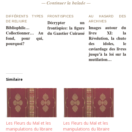
— Continuer la balade —
DIFFÉRENTS TYPES
FRONTISPICES
AU HASARD DES
DE RELIURE
Décrypter un
ARCHIVES
Bibliophile…
Images autour du
frontispice: la figure
Collectionner… Au
livre XI: la
du Gazetier Cuirassé
fond, pour qui,
Révolution, la chute
pourquoi?
des idoles, le
caviardage des livres
jusqu’à la loi sur la
mutilation…
Similaire
Les Fleurs du Mal et les
Les Fleurs du Mal et les
manipulations du libraire
manipulations du libraire