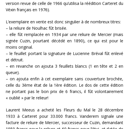
version revue de celle de 1966 qu’utilisa la réédition Carteret du
Véxin français en 1976).
L’exemplaire en vente est donc singulier à de nombreux titres:
– la reliure de Noulhac fût brisée.
– elle fût remplacée en 1934 par une reliure de Mercier (mais
signée Cuzin, pourtant décédé en 1890), ce qui est pour le
moins original.
– le feuillet portant la signature de Lucienne Bréval fût enlevé
et détruit.
– en revanche on ajouta 3 feuillets blancs (1 en tête et 2 en
queue).
– on ajouta enfin à cet exemplaire sans couverture brochée,
celle du 3ème état de la 1ère édition. Le dos de cette édition
ne portant pas le bon prix de 6 francs, il fût volontairement
« oublié » par le relieur!
Laurent Meeus a acheté les Fleurs du Mal le 28 décembre
1933 à Carteret pour 33.000 francs. Vanderem signale une
facture de reliure de Mercier, successeur de Cuzin, demandant
1950 francs pour la reliure et 60 francs pour l’étui, et datée de