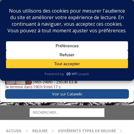
BIBLIOPHILIE.COM
LE BLOG DU BIBLIOPHILE, DES BIBLIOPHILES, DE LA
BIBLIOPHILIE ET DES LIVRES ANCIENS
LE LIVRE DU JOUR
La Grande Danse Macabre des Vifs - Martin van Maële
(1905-1909) ·
250,00 EUR
Se termine dans 190 h 9 min 16 s
Voir sur Catawiki
ACCUEIL
RELIURE
DIFFÉRENTS TYPES DE RELIURE