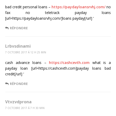
bad credit personal loans –
https://paydayloansrvhj.com/
no
fax no teletrack payday loans
[url=https://paydayloansrvhj.com/]loans payday[/url] ’
RÉPONDRE
Lrbvsdinami
7 OCTOBRE 2017 Á 12 H 25 MIN
cash advance loans –
https://cashcevth.com
what is a
payday loan [url=https://cashcevth.com]payday loans bad
credit[/url] ’
RÉPONDRE
Vtvzvdprona
7 OCTOBRE 2017 Á 7 H 30 MIN