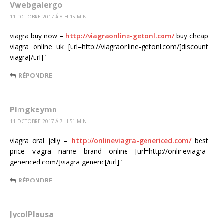
Vwebgalergo
11 OCTOBRE 2017 Á 8 H 16 MIN
viagra buy now –
http://viagraonline-getonl.com/
buy cheap
viagra online uk [url=http://viagraonline-getonl.com/]discount
viagra[/url] ’
RÉPONDRE
Plmgkeymn
11 OCTOBRE 2017 Á 7 H 51 MIN
viagra oral jelly –
http://onlineviagra-genericed.com/
best
price viagra name brand online [url=http://onlineviagra-
genericed.com/]viagra generic[/url] ’
RÉPONDRE
JycolPlausa