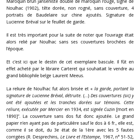
Maroquin brun janséniste doublé de maroquin rouge, signé de
Noulhac (1902), tête dorée, non rogné, sans couverture, 4
portraits de Baudelaire sur chine ajoutés. Signature de
Lucienne Bréval sur le feuillet de garde.
Il est très important pour la suite de noter que l’ouvrage était
alors relié par Noulhac sans ses couvertures brochées de
l’époque.
Et c’est ici que le destin de cet exemplaire bascule. Il fût en
effet acheté par le libraire Carteret qui souhaitait le vendre au
grand bibliophile belge Laurent Meeus.
La reliure de Noulhac fut alors brisée et «
la garde, portant la
signature de Lucienne Bréval, détruite
. (…)
Des couvertures (sic) y
ont été ajoutées et les tranches dorées sur témoins. Cette
reliure, exécutée par Mercier
en 1934,
est signée Cuzin
[mort en
1890]”. La couverture sans dos fut donc ajoutée. Le grand
papier n’en ayant pas de particulière sauf le dos à 6 fr., elle est,
comme il se doit, du 3e état de la 1ère avec les 5 fautes
corrigées (R. Desprechins,
Le Livre et l’Estampe
, 1967, n° 51-52,