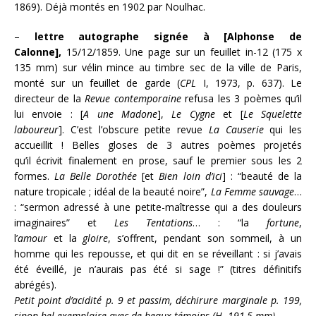
1869). Déjà montés en 1902 par Noulhac.
–
lettre autographe signée à [Alphonse de
Calonne],
15/12/1859. Une page sur un feuillet in-12 (175 x
135 mm) sur vélin mince au timbre sec de la ville de Paris,
monté sur un feuillet de garde (
CPL
I, 1973, p. 637). Le
directeur de la
Revue contemporaine
refusa les 3 poèmes qu’il
lui envoie : [
A une Madone
],
Le Cygne
et [
Le Squelette
laboureur
]. C’est l’obscure petite revue
La Causerie
qui les
accueillit ! Belles gloses de 3 autres poèmes projetés
qu’il écrivit finalement en prose, sauf le premier sous les 2
formes.
La Belle Dorothée
[et
Bien loin d’ici
] : “beauté de la
nature tropicale ; idéal de la beauté noire”,
La Femme sauvage
…
: “sermon adressé à une petite-maîtresse qui a des douleurs
imaginaires” et
Les Tentations
… : “la
fortune
,
l’
amour
et
la
gloire
, s’offrent, pendant son sommeil, à un
homme qui les repousse, et qui dit en se réveillant : si j’avais
été éveillé, je n’aurais pas été si sage !” (titres définitifs
abrégés).
Petit point d’acidité p. 9 et passim, déchirure marginale p. 199,
sinon bel exemplaire avec de beaux témoins (H. 191,5 mm).