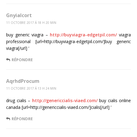
Gnyialcort
11 OCTOBRE 2017 Á 18 H 20 MIN
buy generic viagra –
http://buyviagra-edgetpil.com/
viagra
professional [url=http://buyviagra-edgetpil.com/]buy generic
viagra[/url] ’
RÉPONDRE
AqrhdProcum
11 OCTOBRE 2017 Á 13 H 24 MIN
drug cialis –
http://genericcialis-viaed.com/
buy cialis online
canada [url=http://genericcialis-viaed.com/]cialis[/url] ’
RÉPONDRE