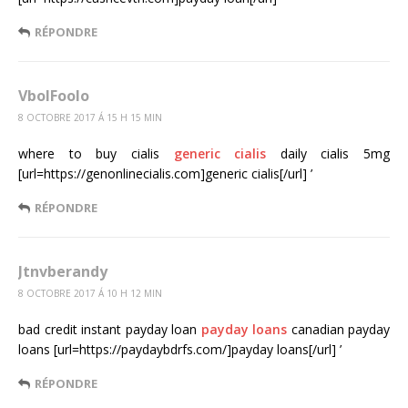
RÉPONDRE
VbolFoolo
8 OCTOBRE 2017 Á 15 H 15 MIN
where to buy cialis
generic cialis
daily cialis 5mg
[url=https://genonlinecialis.com]generic cialis[/url] ’
RÉPONDRE
Jtnvberandy
8 OCTOBRE 2017 Á 10 H 12 MIN
bad credit instant payday loan
payday loans
canadian payday
loans [url=https://paydaybdrfs.com/]payday loans[/url] ’
RÉPONDRE