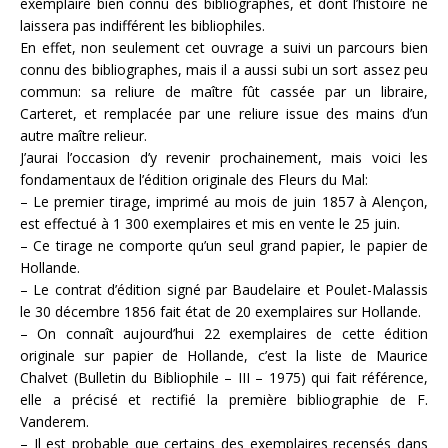
exemplaire bien connu des bibliographes, et dont l’histoire ne
laissera pas indifférent les bibliophiles.
En effet, non seulement cet ouvrage a suivi un parcours bien
connu des bibliographes, mais il a aussi subi un sort assez peu
commun: sa reliure de maître fût cassée par un libraire,
Carteret, et remplacée par une reliure issue des mains d’un
autre maître relieur.
J’aurai l’occasion d’y revenir prochainement, mais voici les
fondamentaux de l’édition originale des Fleurs du Mal:
– Le premier tirage, imprimé au mois de juin 1857 à Alençon,
est effectué à 1 300 exemplaires et mis en vente le 25 juin.
– Ce tirage ne comporte qu’un seul grand papier, le papier de
Hollande.
– Le contrat d’édition signé par Baudelaire et Poulet-Malassis
le 30 décembre 1856 fait état de 20 exemplaires sur Hollande.
– On connaît aujourd’hui 22 exemplaires de cette édition
originale sur papier de Hollande, c’est la liste de Maurice
Chalvet (Bulletin du Bibliophile – III – 1975) qui fait référence,
elle a précisé et rectifié la première bibliographie de F.
Vanderem.
– Il est probable que certains des exemplaires recensés dans