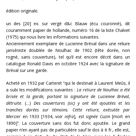
édition originale.
un des [20] ex. sur vergé d&c Blauw (écu couronné), dit
couramment papier de hollande, numéro 16 de la liste Chalvet
(1975) qui nous livre les informations suivantes.
Anciennement exemplaire de Lucienne Bréval dans une reliure
janséniste doublée de Noulhac de 1902 (tête dorée, non
rogné, sans couverture), tel qu’il est encore décrit dans un
catalogue Ronald Davis en octobre 1924 avec la signature de
Bréval sur une garde.
Acheté en 1932 par Carteret “qui le destinait à Laurent Meûs, il
a subi les modifications suivantes :
La reliure de Noulhac a été
brisée et la garde, portant la signature de Lucienne Bréval,
détruite
. (…)
Des couvertures (sic) y ont été ajoutées et les
tranches dorées sur témoins. Cette reliure, exécutée par
Mercier
en 1933 [1934, voir
infra
],
est signée Cuzin
[mort en
1890]”. La couverture sans dos fut donc ajoutée. Le grand
papier n’en ayant pas de particulière sauf le dos à 6 fr., elle est,