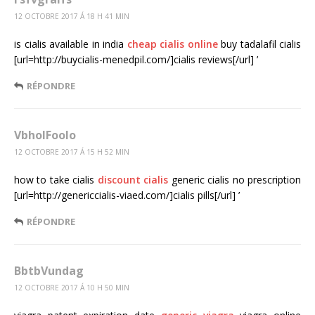
12 OCTOBRE 2017 Á 18 H 41 MIN
is cialis available in india
cheap cialis online
buy tadalafil cialis
[url=http://buycialis-menedpil.com/]cialis reviews[/url] ’
RÉPONDRE
VbholFoolo
12 OCTOBRE 2017 Á 15 H 52 MIN
how to take cialis
discount cialis
generic cialis no prescription
[url=http://genericcialis-viaed.com/]cialis pills[/url] ’
RÉPONDRE
BbtbVundag
12 OCTOBRE 2017 Á 10 H 50 MIN