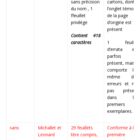
sans précision
cartons, dont
du nom , 1
l’onglet témoin
ffeuillet
de la page
privilège
d’origine est
présent
Contient 418
caractères
1 feuillet
d’errata est
parfois
présent, mais il
comporte lui-
même des
erreurs et n’ai
pas présent
dans les
premiers
exemplaires.
sans
Michallet et
29 feuillets
Conforme à la
Leonard
titre compris,
première