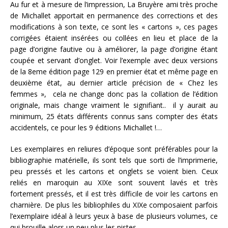
Au fur et à mesure de l’impression, La Bruyère ami très proche
de Michallet apportait en permanence des corrections et des
modifications à son texte, ce sont les « cartons », ces pages
corrigées étaient insérées ou collées en lieu et place de la
page d’origine fautive ou à améliorer, la page d’origine étant
coupée et servant d’onglet. Voir l’exemple avec deux versions
de la 8eme édition page 129 en premier état et même page en
deuxième état, au dernier article précision de « Chez les
femmes », cela ne change donc pas la collation de l’édition
originale, mais change vraiment le signifiant.. il y aurait au
minimum, 25 états différents connus sans compter des états
accidentels, ce pour les 9 éditions Michallet !…
Les exemplaires en reliures d’époque sont préférables pour la
bibliographie matérielle, ils sont tels que sorti de l’imprimerie,
peu pressés et les cartons et onglets se voient bien. Ceux
reliés en maroquin au XIXe sont souvent lavés et très
fortement pressés, et il est très difficile de voir les cartons en
charnière. De plus les bibliophiles du XIXe composaient parfois
l’exemplaire idéal à leurs yeux à base de plusieurs volumes, ce
qui brouille alors un peu plus les pistes.