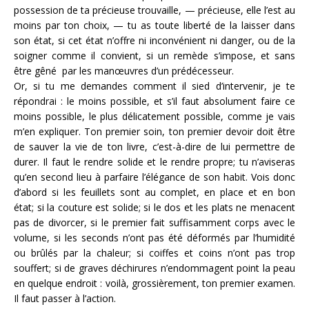
possession de ta précieuse trouvaille, — précieuse, elle l’est au
moins par ton choix, — tu as toute liberté de la laisser dans
son état, si cet état n’offre ni inconvénient ni danger, ou de la
soigner comme il convient, si un remède s’impose, et sans
être gêné par les manœuvres d’un prédécesseur.
Or, si tu me demandes comment il sied d’intervenir, je te
répondrai : le moins possible, et s’il faut absolument faire ce
moins possible, le plus délicatement possible, comme je vais
m’en expliquer. Ton premier soin, ton premier devoir doit être
de sauver la vie de ton livre, c’est-à-dire de lui permettre de
durer. Il faut le rendre solide et le rendre propre; tu n’aviseras
qu’en second lieu à parfaire l’élégance de son habit. Vois donc
d’abord si les feuillets sont au complet, en place et en bon
état; si la couture est solide; si le dos et les plats ne menacent
pas de divorcer, si le premier fait suffisamment corps avec le
volume, si les seconds n’ont pas été déformés par l’humidité
ou brûlés par la chaleur; si coiffes et coins n’ont pas trop
souffert; si de graves déchirures n’endommagent point la peau
en quelque endroit : voilà, grossièrement, ton premier examen.
Il faut passer à l’action.