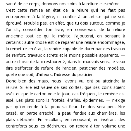
santé de ce corps; donnons nos soins à la reliure elle-même.
C’est cette remise en état de la reliure qu’il ne faut pas
entreprendre à la légère, ni confier à un artiste qui ne soit
éprouvé. N’oublie pas, en effet, que tu dois surtout, comme je
t’ai dit, consolider ton livre, en conservant de la reliure
ancienne tout ce qui le mérite. J’ajouterai, en pensant à
certains : autre chose est de réparer une reliure endommagée,
la remettre en état, la rendre capable de durer par des travaux
de renfort, travaux discrets et le moins possible apparents, —
autre chose de la « restaurer >, dans le mauvais sens, je veux
dire s’efforcer de refaire de l’ancien, pasticher des modèles,
quelle que soit, d’ailleurs, l’adresse du praticien.
Donc bien des maux, nous l’avons vu, ont pu atteindre la
reliure. Si elle est veuve de ses coiffes, que ses coins soient
usés et que le carton voie le jour, cas fréquent, le remède est
aisé. Les plats sont-ils frottés, éraflés, épidermes, — n’exige
pas qu’on rende à la peau sa fleur. Le dos sera peut-être
cassé, en partie arraché, la peau fendue aux charnières, les
plats détachés. En recollant, en recousant, en insérant des
contreforts sous les déchirures, on rendra à ton volume une