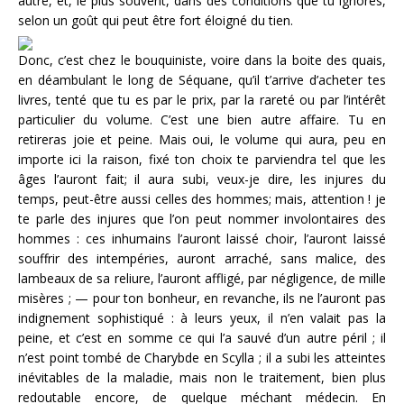
autre, et, le plus souvent, dans des conditions que tu ignores,
selon un goût qui peut être fort éloigné du tien.
Donc, c’est chez le bouquiniste, voire dans la boite des quais,
en déambulant le long de Séquane, qu’il t’arrive d’acheter tes
livres, tenté que tu es par le prix, par la rareté ou par l’intérêt
particulier du volume. C’est une bien autre affaire. Tu en
retireras joie et peine. Mais oui, le volume qui aura, peu en
importe ici la raison, fixé ton choix te parviendra tel que les
âges l’auront fait; il aura subi, veux-je dire, les injures du
temps, peut-être aussi celles des hommes; mais, attention ! je
te parle des injures que l’on peut nommer involontaires des
hommes : ces inhumains l’auront laissé choir, l’auront laissé
souffrir des intempéries, auront arraché, sans malice, des
lambeaux de sa reliure, l’auront affligé, par négligence, de mille
misères ; — pour ton bonheur, en revanche, ils ne l’auront pas
indignement sophistiqué : à leurs yeux, il n’en valait pas la
peine, et c’est en somme ce qui l’a sauvé d’un autre péril ; il
n’est point tombé de Charybde en Scylla ; il a subi les atteintes
inévitables de la maladie, mais non le traitement, bien plus
redoutable encore, de quelque méchant médecin. En