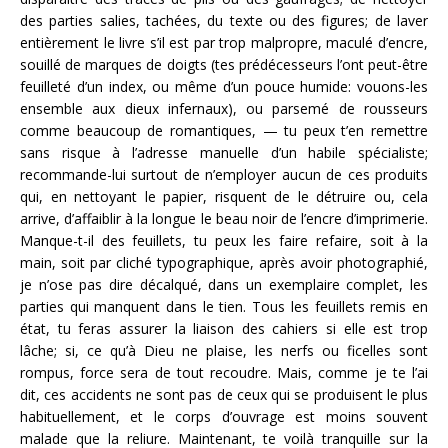
des parties salies, tachées, du texte ou des figures; de laver
entièrement le livre s’il est par trop malpropre, maculé d’encre,
souillé de marques de doigts (tes prédécesseurs l’ont peut-être
feuilleté d’un index, ou même d’un pouce humide: vouons-les
ensemble aux dieux infernaux), ou parsemé de rousseurs
comme beaucoup de romantiques, — tu peux t’en remettre
sans risque à l’adresse manuelle d’un habile spécialiste;
recommande-lui surtout de n’employer aucun de ces produits
qui, en nettoyant le papier, risquent de le détruire ou, cela
arrive, d’affaiblir à la longue le beau noir de l’encre d’imprimerie.
Manque-t-il des feuillets, tu peux les faire refaire, soit à la
main, soit par cliché typographique, après avoir photographié,
je n’ose pas dire décalqué, dans un exemplaire complet, les
parties qui manquent dans le tien. Tous les feuillets remis en
état, tu feras assurer la liaison des cahiers si elle est trop
lâche; si, ce qu’à Dieu ne plaise, les nerfs ou ficelles sont
rompus, force sera de tout recoudre. Mais, comme je te l’ai
dit, ces accidents ne sont pas de ceux qui se produisent le plus
habituellement, et le corps d’ouvrage est moins souvent
malade que la reliure. Maintenant, te voilà tranquille sur la