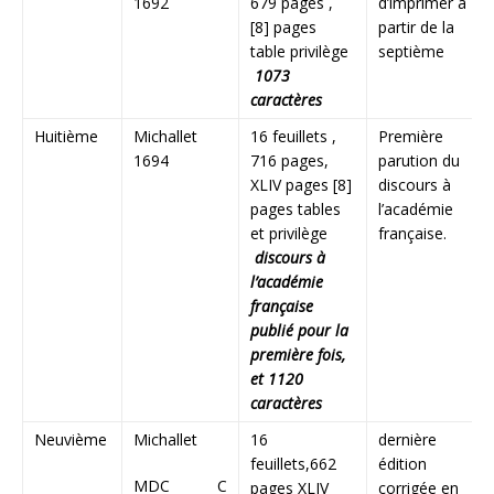
1692
679 pages ,
d’imprimer à
[8] pages
partir de la
table privilège
septième
1073
caractères
Huitième
Michallet
16 feuillets ,
Première
1694
716 pages,
parution du
XLIV pages [8]
discours à
pages tables
l’académie
et privilège
française.
discours à
l’académie
française
publié pour la
première fois,
et 1120
caractères
Neuvième
Michallet
16
dernière
feuillets,662
édition
MDC C
pages XLIV
corrigée en