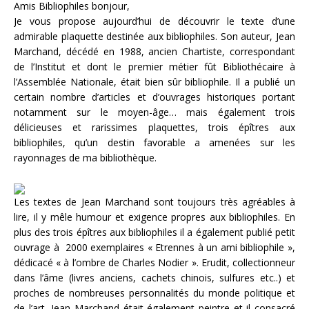
Amis Bibliophiles bonjour,
Je vous propose aujourd’hui de découvrir le texte d’une
admirable plaquette destinée aux bibliophiles. Son auteur, Jean
Marchand, décédé en 1988, ancien Chartiste, correspondant
de l’Institut et dont le premier métier fût Bibliothécaire à
l’Assemblée Nationale, était bien sûr bibliophile. Il a publié un
certain nombre d’articles et d’ouvrages historiques portant
notamment sur le moyen-âge… mais également trois
délicieuses et rarissimes plaquettes, trois épîtres aux
bibliophiles, qu’un destin favorable a amenées sur les
rayonnages de ma bibliothèque.
Les textes de Jean Marchand sont toujours très agréables à
lire, il y mêle humour et exigence propres aux bibliophiles. En
plus des trois épîtres aux bibliophiles il a également publié petit
ouvrage à 2000 exemplaires « Etrennes à un ami bibliophile »,
dédicacé « à l’ombre de Charles Nodier ». Erudit, collectionneur
dans l’âme (livres anciens, cachets chinois, sulfures etc..) et
proches de nombreuses personnalités du monde politique et
de l’art, Jean Marchand était également peintre et il consacré