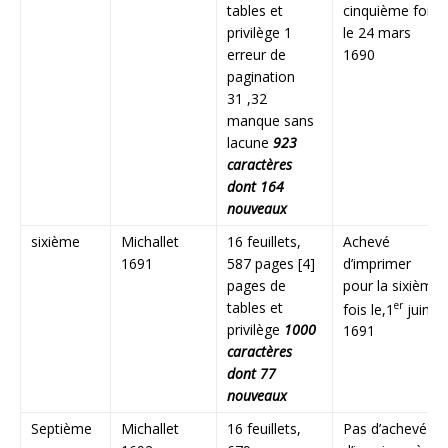
tables et
cinquième fois
privilège 1
le 24 mars
erreur de
1690
pagination
31 ,32
manque sans
lacune
923
caractères
dont 164
nouveaux
sixième
Michallet
16 feuillets,
Achevé
1691
587 pages [4]
d’imprimer
pages de
pour la sixième
tables et
er
fois le,1
juin
privilège
1000
1691
caractères
dont 77
nouveaux
Septième
Michallet
16 feuillets,
Pas d’achevé