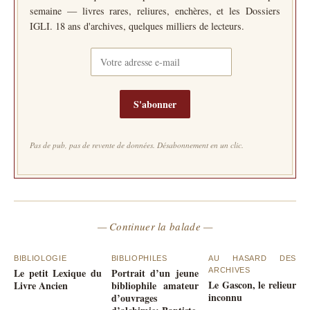
semaine — livres rares, reliures, enchères, et les Dossiers
IGLI. 18 ans d'archives, quelques milliers de lecteurs.
S'abonner
Pas de pub, pas de revente de données. Désabonnement en un clic.
— Continuer la balade —
BIBLIOLOGIE
BIBLIOPHILES
AU HASARD DES
Le petit Lexique du
Portrait d’un jeune
ARCHIVES
Le Gascon, le relieur
Livre Ancien
bibliophile amateur
inconnu
d’ouvrages