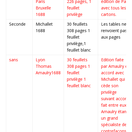
Paris
226 pages, 1
édition de Paris
Bruxelle
feuillet
avec tous les
1688
privilège
cartons.
Seconde
Michallet
30 feuillets
Les tables ne
1688
308 pages 1
renvoient pas
feuillet
aux pages
privilège,1
feuillet blanc
sans
Lyon
30 feuillets
Edition faite
Thomas
308 pages 1
par Amaulry en
Amaulry1688
feuillet
accord avec
privilège 1
Michallet qui lui
feuillet blanc
cède son
privilège
suivant accord
fait entre eux »
Amaulry étant
un grand
spécialiste des
contrefaçons,