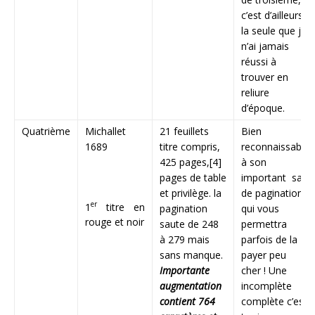
c’est d’ailleurs
la seule que je
n’ai jamais
réussi à
trouver en
reliure
d’époque.
Quatrième
Michallet
21 feuillets
Bien
1689
titre compris,
reconnaissable
425 pages,[4]
à son
pages de table
important saut
et privilège. la
de pagination,
er
1
titre en
pagination
qui vous
rouge et noir
saute de 248
permettra
à 279 mais
parfois de la
sans manque.
payer peu
Importante
cher ! Une
augmentation
incomplète
contient 764
complète c’est