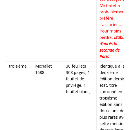
Michallet à
probablement
préféré
s’associer….
Pour moins
perdre
. Etabli
d’après la
seconde de
Paris
troisième
Michallet
30 feuillets
Identique à la
1688
308 pages, 1
deuxième
feuillet de
édition dernier
privilège, 1
état, titre
feuillet blanc,
cartonné en
troisième
édition Sans
doute une des
plus rares avec
cette mention
de troisième,