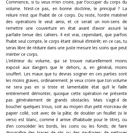
Commence, si tu veux m’en croire, par t’occuper du corps du
volume. N’est-ce pas, en bonne doctrine, le principal ? La
reliure n’est que l’habit de ce corps. Du reste, l’ordre matériel
des opérations le veut ainsi, et ce serait un non-sens de
remettre une couverture en état avant d’avoir assuré la
parfaite tenue des cahiers. Il est vrai, cependant, que parfois
l’habit seul compte, le corps étant dénué d’intérêt; en ce cas, tu
seras libre de réduire dans une juste mesure les soins que peut
mériter ce corps.
L’intérieur du volume, qui se trouve naturellement moins
exposé aux dangers que le dehors, a, en général, moins
souffert. Les maux que tu devras soigner en ces parties sont
les moins graves, ordinairement. Je veux croire que ton volume
ne sera pas en si triste et lamentable état qu’il le faille
entièrement démonter, quoique cette opération ne présente
pas généralement de grands obstacles. Mais s’agit-il de
boucher quelques trous, soit au moyen d’un petit morceau de
papier collé, soit avec de la pâte; de doubler un feuillet (si le
verso est blanc, comme il arrive d’habitude pour le titre), ou
d’en consolider les bords, les coins ou les fonds; de faire
disparaître des traces de plis ou des gaufrages; de nettoyer