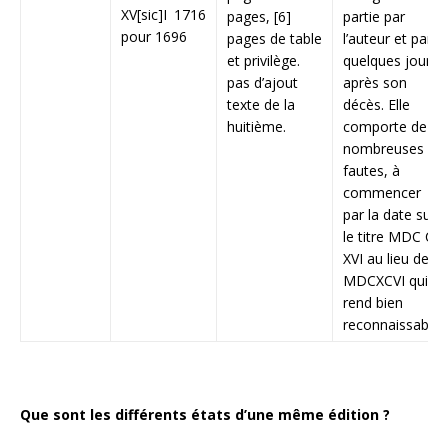
XV[sic]I 1716
pages, [6]
partie par
pour 1696
pages de table
l’auteur et paru
et privilège.
quelques jours
pas d’ajout
après son
texte de la
décès. Elle
huitième.
comporte de
nombreuses
fautes, à
commencer
par la date sur
le titre MDC C
XVI au lieu de
MDCXCVI qui la
rend bien
reconnaissable.
Que sont les différents états d’une même édition ?