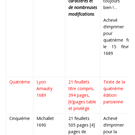
caractères et
toujours
de nombreuses
bien !…
modifications
.
Achevé
d’imprimer
pour la
quatrième fois
le 15 février
1689
Quatrième
Lyon
21 feuillets
Texte de la
Amaulry
titre compris,
quatrième
1689
394 pages,
édition
[6]pages table
parisienne
et privilège
Cinquième
Michallet
21 feuillets
Achevé
1690
505 pages [4]
d’imprimer
pages de
pour la