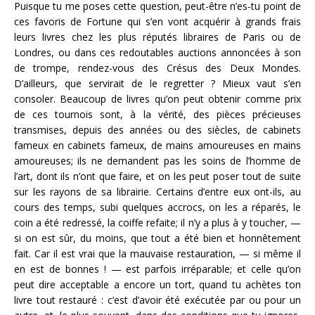
Puisque tu me poses cette question, peut-être n’es-tu point de
ces favoris de Fortune qui s’en vont acquérir à grands frais
leurs livres chez les plus réputés libraires de Paris ou de
Londres, ou dans ces redoutables auctions annoncées à son
de trompe, rendez-vous des Crésus des Deux Mondes.
D’ailleurs, que servirait de le regretter ? Mieux vaut s’en
consoler. Beaucoup de livres qu’on peut obtenir comme prix
de ces tournois sont, à la vérité, des pièces précieuses
transmises, depuis des années ou des siècles, de cabinets
fameux en cabinets fameux, de mains amoureuses en mains
amoureuses; ils ne demandent pas les soins de l’homme de
l’art, dont ils n’ont que faire, et on les peut poser tout de suite
sur les rayons de sa librairie. Certains d’entre eux ont-ils, au
cours des temps, subi quelques accrocs, on les a réparés, le
coin a été redressé, la coiffe refaite; il n’y a plus à y toucher, —
si on est sûr, du moins, que tout a été bien et honnêtement
fait. Car il est vrai que la mauvaise restauration, — si même il
en est de bonnes ! — est parfois irréparable; et celle qu’on
peut dire acceptable a encore un tort, quand tu achètes ton
livre tout restauré : c’est d’avoir été exécutée par ou pour un