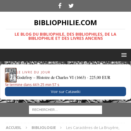
BIBLIOPHILIE.COM
LE BLOG DU BIBLIOPHILE, DES BIBLIOPHILES, DE LA
BIBLIOPHILIE ET DES LIVRES ANCIENS
LE LIVRE DU JOUR
Godefroy – Histoire de Charles VI (1663) ·
225,00 EUR
Se termine dans 44 h 25 min 56 s
Voir sur Catawiki
ACCUEIL
BIBLIOLOGIE
Les Caractères de La Bruyère,