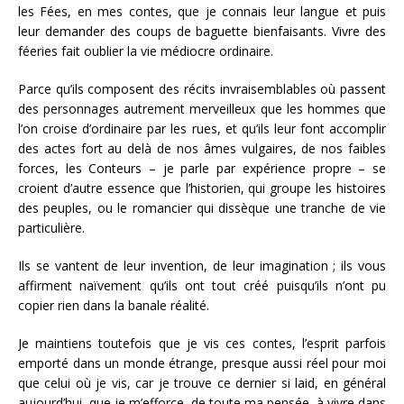
les Fées, en mes contes, que je connais leur langue et puis
leur demander des coups de baguette bienfaisants. Vivre des
féeries fait oublier la vie médiocre ordinaire.
Parce qu’ils composent des récits invraisemblables où passent
des personnages autrement merveilleux que les hommes que
l’on croise d’ordinaire par les rues, et qu’ils leur font accomplir
des actes fort au delà de nos âmes vulgaires, de nos faibles
forces, les Conteurs – je parle par expérience propre – se
croient d’autre essence que l’historien, qui groupe les histoires
des peuples, ou le romancier qui dissèque une tranche de vie
particulière.
Ils se vantent de leur invention, de leur imagination ; ils vous
affirment naïvement qu’ils ont tout créé puisqu’ils n’ont pu
copier rien dans la banale réalité.
Je maintiens toutefois que je vis ces contes, l’esprit parfois
emporté dans un monde étrange, presque aussi réel pour moi
que celui où je vis, car je trouve ce dernier si laid, en général
aujourd’hui, que je m’efforce, de toute ma pensée, à vivre dans