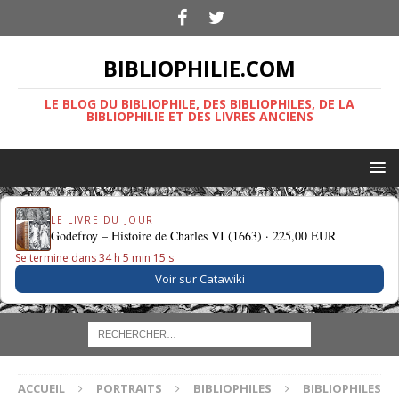
BIBLIOPHILIE.COM
LE BLOG DU BIBLIOPHILE, DES BIBLIOPHILES, DE LA
BIBLIOPHILIE ET DES LIVRES ANCIENS
LE LIVRE DU JOUR
Godefroy – Histoire de Charles VI (1663) ·
225,00 EUR
Se termine dans 34 h 5 min 15 s
Voir sur Catawiki
ACCUEIL
PORTRAITS
BIBLIOPHILES
BIBLIOPHILES