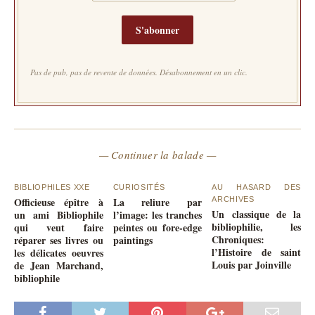
S'abonner
Pas de pub, pas de revente de données. Désabonnement en un clic.
— Continuer la balade —
BIBLIOPHILES XXE
CURIOSITÉS
AU HASARD DES
Officieuse épître à
La reliure par
ARCHIVES
Un classique de la
un ami Bibliophile
l’image: les tranches
bibliophilie, les
qui veut faire
peintes ou fore-edge
Chroniques:
réparer ses livres ou
paintings
l’Histoire de saint
les délicates oeuvres
Louis par Joinville
de Jean Marchand,
bibliophile