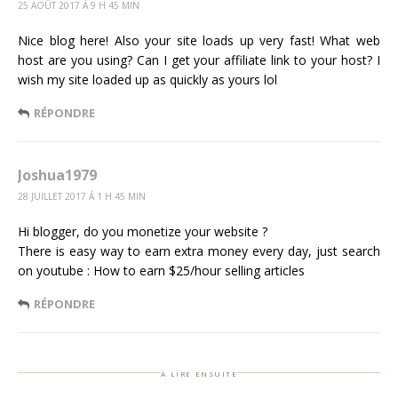
25 AOÛT 2017 Á 9 H 45 MIN
Nice blog here! Also your site loads up very fast! What web
host are you using? Can I get your affiliate link to your host? I
wish my site loaded up as quickly as yours lol
RÉPONDRE
Joshua1979
28 JUILLET 2017 Á 1 H 45 MIN
Hi blogger, do you monetize your website ?
There is easy way to earn extra money every day, just search
on youtube : How to earn $25/hour selling articles
RÉPONDRE
à lire ensuite