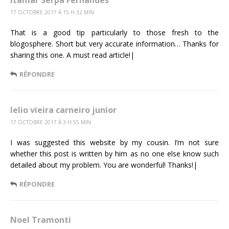
17 OCTOBRE 2017 Á 15 H 32 MIN
That is a good tip particularly to those fresh to the
blogosphere. Short but very accurate information… Thanks for
sharing this one. A must read article!|
RÉPONDRE
lelio vieira carneiro junior
17 OCTOBRE 2017 Á 3 H 55 MIN
I was suggested this website by my cousin. I’m not sure
whether this post is written by him as no one else know such
detailed about my problem. You are wonderful! Thanks!|
RÉPONDRE
Noel Tramonti