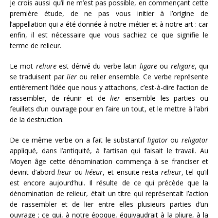
Je crois aussi qu’il ne m’est pas possible, en commençant cette
première étude, de ne pas vous initier à l’origine de
l’appellation qui a été donnée à notre métier et à notre art : car
enfin, il est nécessaire que vous sachiez ce que signifie le
terme de relieur.
Le mot
reliure
est dérivé du verbe latin
ligare
ou
religare
, qui
se traduisent par
lier
ou relier ensemble. Ce verbe représente
entièrement l’idée que nous y attachons, c’est-à-dire l’action de
rassembler, de réunir et de
lier
ensemble les parties ou
feuillets d’un ouvrage pour en faire un tout, et le mettre à l’abri
de la destruction.
De ce même verbe on a fait le substantif
ligator
ou
religator
appliqué, dans l’antiquité, à l’artisan qui faisait le travail. Au
Moyen âge cette
dénomination commença à se franciser et
devint d’abord
lieur
ou
liéeur
, et ensuite resta
relieur
, tel qu’il
est encore aujourd’hui. Il résulte de ce qui précède que la
dénomination de relieur, était un titre qui représentait l’action
de rassembler et de lier entre elles plusieurs parties d’un
ouvrage ; ce qui, à notre époque, équivaudrait à la pliure, à la