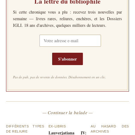
La lettre du bibliophile
Si cette chronique vous a plu : recevez trois nouvelles par
semaine — livres rares, reliures, enchères, et les Dossiers
IGLI. 18 ans d'archives, quelques milliers de lecteurs.
S'abonner
Pas de pub, pas de revente de données. Désabonnement en un clic.
— Continuer la balade —
DIFFÉRENTS TYPES
EX-LIBRIS
AU HASARD DES
DE RELIURE
Lauverjatiana IV:
ARCHIVES