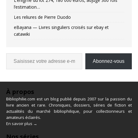
L’énigme du lot 274, 180 000 euros, adjugé 300 fois
l’estimation…
Les reliures de Pierre Duodo
eBayana — Livres singuliers croisés sur ebay et
catawiki
Abonnez-vous
À propos
Bibliophilie.com est un blog publié depuis 2007 sur la passion du
livre ancien et rare. Chroniques, dossiers, séries de fiction et
actualités du marché bibliophilique, pour collectionneurs et
amateurs éclairés.
En savoir plus →
Nos séries