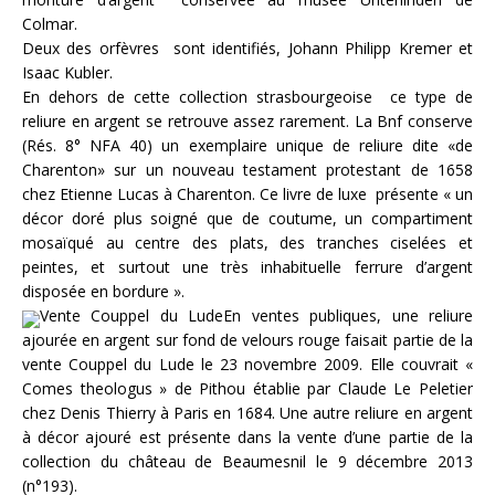
Colmar.
Deux des orfèvres sont identifiés, Johann Philipp Kremer et
Isaac Kubler.
En dehors de cette collection strasbourgeoise ce type de
reliure en argent se retrouve assez rarement. La Bnf conserve
(Rés. 8° NFA 40) un exemplaire unique de reliure dite «de
Charenton» sur un nouveau testament protestant de 1658
chez Etienne Lucas à Charenton. Ce livre de luxe présente « un
décor doré plus soigné que de coutume, un compartiment
mosaïqué au centre des plats, des tranches ciselées et
peintes, et surtout une très inhabituelle ferrure d’argent
disposée en bordure ».
Vente Couppel du LudeEn ventes publiques, une reliure
ajourée en argent sur fond de velours rouge faisait partie de la
vente Couppel du Lude le 23 novembre 2009. Elle couvrait «
Comes theologus » de Pithou établie par Claude Le Peletier
chez Denis Thierry à Paris en 1684. Une autre reliure en argent
à décor ajouré est présente dans la vente d’une partie de la
collection du château de Beaumesnil le 9 décembre 2013
(n°193).