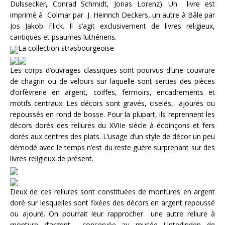
Dulssecker, Conrad Schmidt, Jonas Lorenz). Un livre est
imprimé à Colmar par J. Heinrich Deckers, un autre à Bâle par
Jos Jakob Flick. Il s’agit exclusivement de livres religieux,
cantiques et psaumes luthériens.
La collection strasbourgeoise
Les corps d’ouvrages classiques sont pourvus d’une couvrure
de chagrin ou de velours sur laquelle sont serties des pièces
d’orfèvrerie en argent, coiffes, fermoirs, encadrements et
motifs centraux. Les décors sont gravés, ciselés, ajourés ou
repoussés en rond de bosse. Pour la plupart, ils reprennent les
décors dorés des reliures du XVIIe siècle à écoinçons et fers
dorés aux centres des plats. L’usage d’un style de décor un peu
démodé avec le temps n’est du reste guère surprenant sur des
livres religieux de présent.
Deux de ces reliures sont constituées de montures en argent
doré sur lesquelles sont fixées des décors en argent repoussé
ou ajouré. On pourrait leur rapprocher une autre reliure à
monture d’argent conservée au musée Unterlinden de