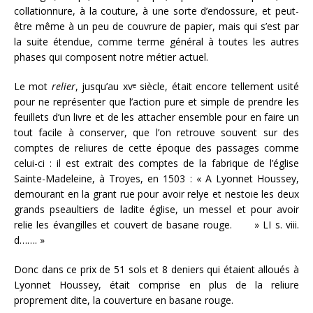
collationnure, à la couture, à une sorte d’endossure, et peut-
être même à un peu de couvrure de papier, mais qui s’est par
la suite étendue, comme terme général à toutes les autres
phases qui composent notre métier actuel.
Le mot
relier
, jusqu’au xv
siècle, était encore tellement usité
e
pour ne représenter que l’action pure et simple de prendre les
feuillets d’un livre et de les attacher ensemble pour en faire un
tout facile à conserver, que l’on retrouve souvent sur des
comptes de reliures de cette époque des passages comme
celui-ci : il est extrait des comptes de la fabrique de l’église
Sainte-Madeleine, à Troyes, en 1503 : « A Lyonnet Houssey,
demourant en la grant rue pour avoir relye et nestoie les deux
grands pseaultiers de ladite église, un messel et pour avoir
relie les évangilles et couvert de basane rouge. » LI s. viii.
d……. »
Donc dans ce prix de 51 sols et 8 deniers qui étaient alloués à
Lyonnet Houssey, était comprise en plus de la reliure
proprement dite, la couverture en basane rouge.