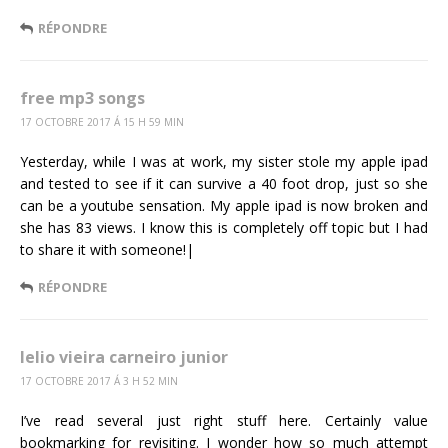
RÉPONDRE
free mp3 songs
17 OCTOBRE 2017 Á 15 H 59 MIN
Yesterday, while I was at work, my sister stole my apple ipad
and tested to see if it can survive a 40 foot drop, just so she
can be a youtube sensation. My apple ipad is now broken and
she has 83 views. I know this is completely off topic but I had
to share it with someone!|
RÉPONDRE
lelio vieira carneiro junior
17 OCTOBRE 2017 Á 3 H 52 MIN
I’ve read several just right stuff here. Certainly value
bookmarking for revisiting. I wonder how so much attempt