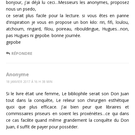
bonjour, j'ai déjà lu ceci…Messieurs les anonymes, proposez
nous un psedo,
ce serait plus facile pour la lecture. si vous êtes en panne
d'inspiration je vous en propose un bon kilo: riri, fifi, loulou,
atchoum, ringard, filou, poireau, ribouldingue, Hugues…non,
pas Hugues ni gepobe. bonne journée.
gepobe
RÉPONDRE
Anonyme
18 JANVIER 2017 Á 16 H 38 MIN
Si le livre était une femme, Le bibliophile serait son Don Juan
tout dans la conquête, Le relieur son chirurgien esthétique
quoi que plus efficace. J'ai bien peur que libraires et
commissaires priseurs en soient les proxénètes…ce qui dans
ce cas facilite quand même grandement la conquête du Don
Juan, il suffit de payer pour posséder.