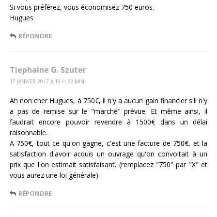
Si vous préférez, vous économisez 750 euros.
Hugues
RÉPONDRE
Tiephaine G. Szuter
17 JANVIER 2017 Á 19 H 22 MIN
Ah non cher Hugues, à 750€, il n'y a aucun gain financier s'il n'y
a pas de remise sur le "marché" prévue. Et même ainsi, il
faudrait encore pouvoir revendre à 1500€ dans un délai
raisonnable.
A 750€, tout ce qu'on gagne, c'est une facture de 750€, et la
satisfaction d'avoir acquis un ouvrage qu'on convoitait à un
prix que l'on estimait satisfaisant. (remplacez "750" par "X" et
vous aurez une loi générale)
RÉPONDRE