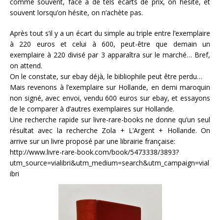
comme souvent, face à de tels écarts de prix, on hésite, et
souvent lorsqu’on hésite, on n’achète pas.
Après tout s’il y a un écart du simple au triple entre l’exemplaire
à 220 euros et celui à 600, peut-être que demain un
exemplaire à 220 divisé par 3 apparaîtra sur le marché… Bref,
on attend.
On le constate, sur ebay déjà, le bibliophile peut être perdu…
Mais revenons à l’exemplaire sur Hollande, en demi maroquin
non signé, avec envoi, vendu 600 euros sur ebay, et essayons
de le comparer à d’autres exemplaires sur Hollande.
Une recherche rapide sur livre-rare-books ne donne qu’un seul
résultat avec la recherche Zola + L’Argent + Hollande. On
arrive sur un livre proposé par une librairie française:
http://www.livre-rare-book.com/book/5473338/3893?
utm_source=vialibri&utm_medium=search&utm_campaign=vial
ibri