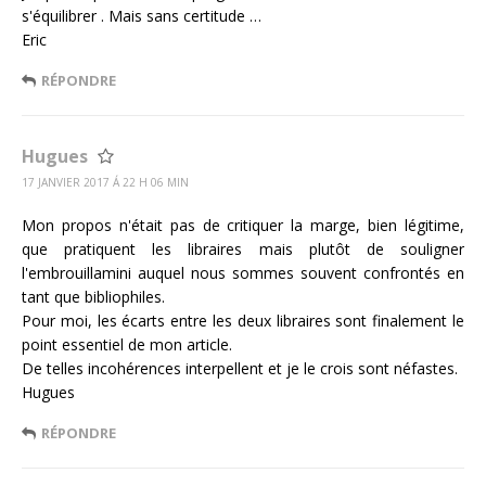
s'équilibrer . Mais sans certitude …
Eric
RÉPONDRE
Hugues
17 JANVIER 2017 Á 22 H 06 MIN
Mon propos n'était pas de critiquer la marge, bien légitime,
que pratiquent les libraires mais plutôt de souligner
l'embrouillamini auquel nous sommes souvent confrontés en
tant que bibliophiles.
Pour moi, les écarts entre les deux libraires sont finalement le
point essentiel de mon article.
De telles incohérences interpellent et je le crois sont néfastes.
Hugues
RÉPONDRE