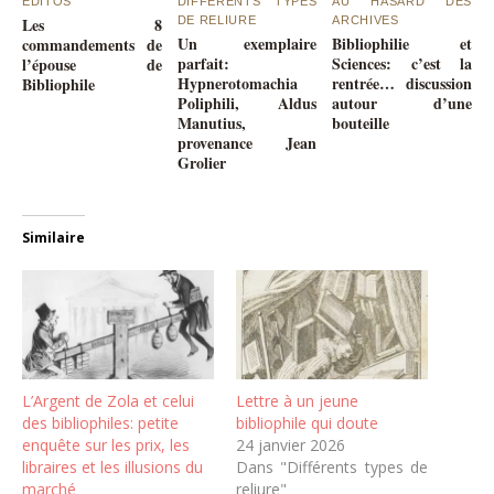
EDITOS
DIFFÉRENTS TYPES
AU HASARD DES
Les 8
DE RELIURE
ARCHIVES
Un exemplaire
Bibliophilie et
commandements de
parfait:
Sciences: c’est la
l’épouse de
Hypnerotomachia
rentrée… discussion
Bibliophile
Poliphili, Aldus
autour d’une
Manutius,
bouteille
provenance Jean
Grolier
Similaire
L’Argent de Zola et celui
Lettre à un jeune
des bibliophiles: petite
bibliophile qui doute
enquête sur les prix, les
24 janvier 2026
libraires et les illusions du
Dans "Différents types de
marché
reliure"