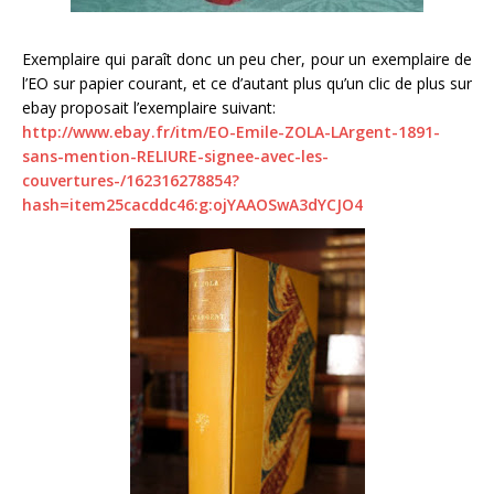
Exemplaire qui paraît donc un peu cher, pour un exemplaire de
l’EO sur papier courant, et ce d’autant plus qu’un clic de plus sur
ebay proposait l’exemplaire suivant:
http://www.ebay.fr/itm/EO-Emile-ZOLA-LArgent-1891-
sans-mention-RELIURE-signee-avec-les-
couvertures-/162316278854?
hash=item25cacddc46:g:ojYAAOSwA3dYCJO4