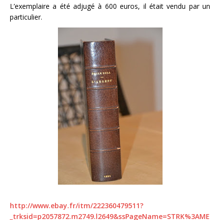
L’exemplaire a été adjugé à 600 euros, il était vendu par un
particulier.
http://www.ebay.fr/itm/222360479511?
_trksid=p2057872.m2749.l2649&ssPageName=STRK%3AME