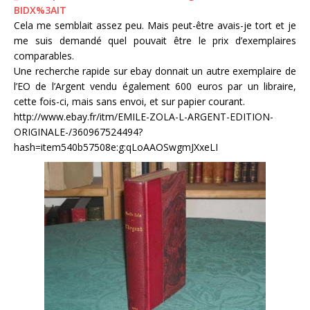
BIDX%3AIT
Cela me semblait assez peu. Mais peut-être avais-je tort et je
me suis demandé quel pouvait être le prix d’exemplaires
comparables.
Une recherche rapide sur ebay donnait un autre exemplaire de
l’EO de l’Argent vendu également 600 euros par un libraire,
cette fois-ci, mais sans envoi, et sur papier courant.
http://www.ebay.fr/itm/EMILE-ZOLA-L-ARGENT-EDITION-
ORIGINALE-/360967524494?
hash=item540b57508e:g:qLoAAOSwgmJXxeLI