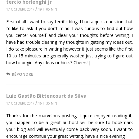
tercio borlenghi jr
17 OCTOBRE 2017 Á 19 H 05 MIN
First of all I want to say terrific blog! I had a quick question that
I’d like to ask if you don’t mind. I was curious to find out how
you center yourself and clear your thoughts before writing. I
have had trouble clearing my thoughts in getting my ideas out.
I do take pleasure in writing however it just seems like the first
10 to 15 minutes are generally wasted just trying to figure out
how to begin. Any ideas or hints? Cheers!|
RÉPONDRE
Luiz Gastão Bittencourt da Silva
17 OCTOBRE 2017 Á 16 H 35 MIN
Thanks for the marvelous posting! I quite enjoyed reading it,
you happen to be a great author.I will be sure to bookmark
your blog and will eventually come back very soon. I want to
encourage continue your great writing, have a nice evening!|