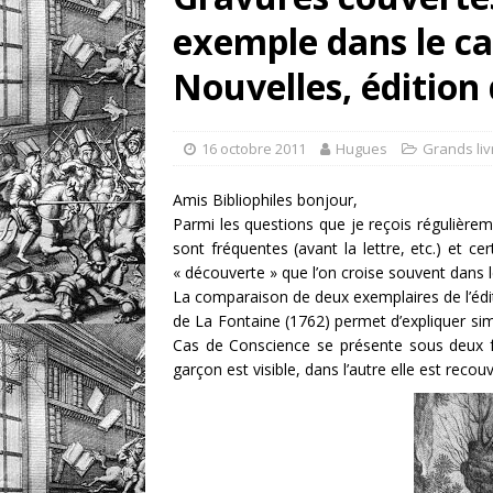
exemple dans le ca
retrouver?
DIVERS
[ 7 août 2026 ]
Portrait
Nouvelles, édition
DIVERS
16 octobre 2011
Hugues
Grands liv
Amis Bibliophiles bonjour,
Parmi les questions que je reçois régulièreme
sont fréquentes (avant la lettre, etc.) et c
« découverte » que l’on croise souvent dans l
La comparaison de deux exemplaires de l’édi
de La Fontaine (1762) permet d’expliquer si
Cas de Conscience se présente sous deux fo
garçon est visible, dans l’autre elle est recou