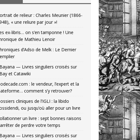
ortrait de relieur : Charles Meunier (1866-
948), « une reliure par jour »!
es ex-libris… on s’en tamponne ! Une
hronique de Mathieu Lenoir
hroniques d’Adso de Melk : Le Dernier
emplier
Bayana — Livres singuliers croisés sur
Bay et Catawiki
odecade.com : le vendeur, l’expert et la
lateforme… comment s’y retrouver?
ossiers cliniques de l’IGLI : la libido
ossidendi, ou jusqu’où aller pour un livre
ollationner un livre : sept bonnes raisons
’arrêter de perdre votre temps
Bayana — Livres singuliers croisés sur