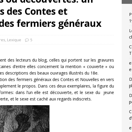
s des Contes et
P
 de relieur : Charles Meunier (1866-1948), « une reliure par jour »!
 des fermiers généraux
1
L
c
res
,
Lexique
5
C
T
nt des lecteurs du blog, celles qui portent sur les gravures
e
ertaines d’entre elles concernent la mention « couverte » ou
e
es descriptions des beaux ouvrages illustrés du 18e.
D
tion des fermiers généraux des Contes et Nouvelles en vers
p
mplement le propos. Dans ces deux exemplaires, la figure du
rmes: dans l’un elle est découverte, et le sexe du jeune
D
verte, et le sexe est caché aux regards indiscrets.
p
C
d
e