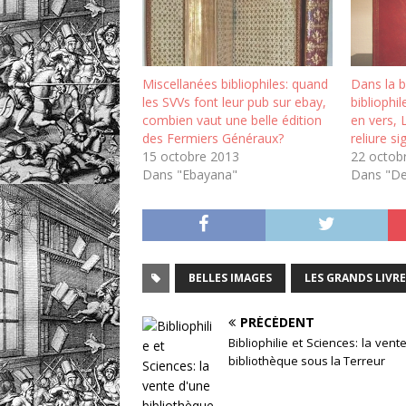
Miscellanées bibliophiles: quand
Dans la b
les SVVs font leur pub sur ebay,
bibliophi
combien vaut une belle édition
en vers, 
des Fermiers Généraux?
reliure 
15 octobre 2013
22 octob
Dans "Ebayana"
Dans "D
BELLES IMAGES
LES GRANDS LIVRE
PRÉCÉDENT
Bibliophilie et Sciences: la vent
bibliothèque sous la Terreur