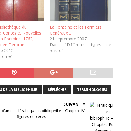
ibliothèque du
La Fontaine et les Fermiers
le: Contes et Nouvelles
Généraux…
La Fontaine, 1762,
21 septembre 2007
signée Derome
Dans "Différents types de
re 2012
reliure"
erôme"
S DE LA BIBLIOPHILIE
RÉFLÉCHIR
TERMINOLOGIES
SUIVANT
e d’une
Héraldique et bibliophilie – Chapitre IV:
figures et pièces