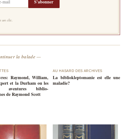
S'abonner
 un clic.
ntinuer la balade —
TTES
AU HASARD DES ARCHIVES
ivres: Raymond, William,
La bibliokleptomanie est elle une
expert et la Durham ou les
maladie?
es aventures biblio-
nes de Raymond Scott