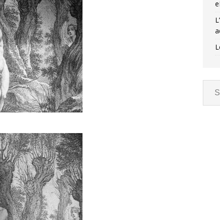
e
L
a
L