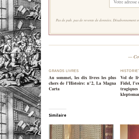
Pas de pub, pas de revente de données. Désabonnement en
— Co
GRANDS LIVRES
HISTORIE
Au sommet, les dix livres les plus
Vol de l
chers de l’Histoire: n°2, La Magna
Fidel, l’
Carta
tragiqu
kleptoma
Similaire