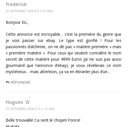
frédérick
20 SEPTEMBRE 2008 Á 9 H 45 MIN
Bonjour Eic,
Cette annonce est incroyable… c’est la première du genre que
je vois passer sur ebay. Le type est gonflé ! Pour les
passionnés d’alchimie, on ne dit pas « matière première » mais
« première matière ». Pour ceux qui veulent connaître le nom
secret de cette matière pour 4999 Euros (je ne suis pas aussi
gourmand que l’annonce d’ebay), je vous révèlerais ce nom
mystérieux… mais attention, ça va en ébranler plus d’un…
RÉPONDRE
Hugues
19 SEPTEMBRE 2008 Á 23 H 10 MIN
Belle trouvaille! Ca sent le chopin! Fonce!
Hugues