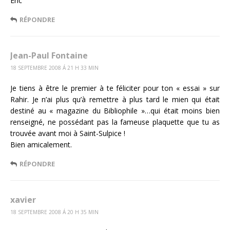
Eric
RÉPONDRE
Jean-Paul Fontaine
18 SEPTEMBRE 2008 Á 21 H 33 MIN
Je tiens à être le premier à te féliciter pour ton « essai » sur
Rahir. Je n’ai plus qu’à remettre à plus tard le mien qui était
destiné au « magazine du Bibliophile »…qui était moins bien
renseigné, ne possédant pas la fameuse plaquette que tu as
trouvée avant moi à Saint-Sulpice !
Bien amicalement.
RÉPONDRE
xavier
18 SEPTEMBRE 2008 Á 20 H 35 MIN