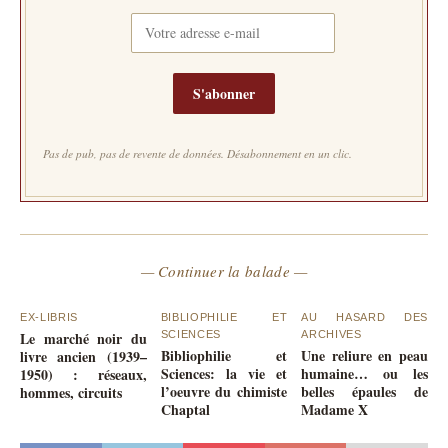
S'abonner
Pas de pub, pas de revente de données. Désabonnement en un clic.
— Continuer la balade —
EX-LIBRIS
BIBLIOPHILIE ET
AU HASARD DES
Le marché noir du
SCIENCES
ARCHIVES
Bibliophilie et
Une reliure en peau
livre ancien (1939–
Sciences: la vie et
humaine… ou les
1950) : réseaux,
l’oeuvre du chimiste
belles épaules de
hommes, circuits
Chaptal
Madame X