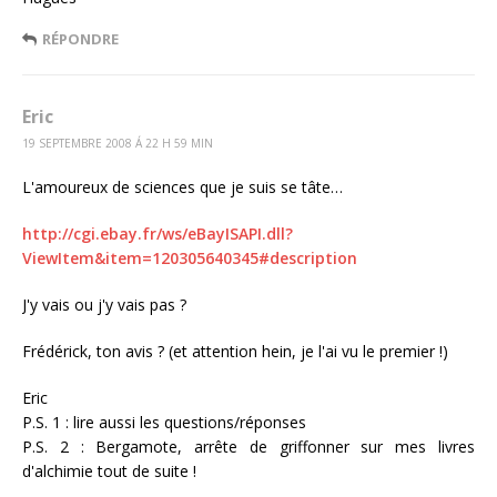
RÉPONDRE
Eric
19 SEPTEMBRE 2008 Á 22 H 59 MIN
L'amoureux de sciences que je suis se tâte…
http://cgi.ebay.fr/ws/eBayISAPI.dll?
ViewItem&item=120305640345#description
J'y vais ou j'y vais pas ?
Frédérick, ton avis ? (et attention hein, je l'ai vu le premier !)
Eric
P.S. 1 : lire aussi les questions/réponses
P.S. 2 : Bergamote, arrête de griffonner sur mes livres
d'alchimie tout de suite !