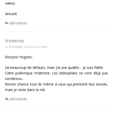
valeur.
Vincent.
RÉPONDRE
frédérick
20 SEPTEMBRE 2008 Á 9 H 50 MIN
Bonjour Hugues,
j’ai beaucoup de défauts, mais j’ai une qualité… je suis fidèle.
Cette polémique m’attriste. Les bibliophiles ne sont déjà pas
nombreux…
Bonne chance tout de même à ceux qui prennent leur envole,
mais je reste dans le nid.
RÉPONDRE