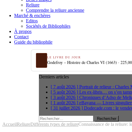
Reliure
Comprendre la reliure ancienne
Marché & enchères
Editos
Sociétés de Bibliophiles
À propos
Contact
Guide du bibliophile
LE LIVRE DU JOUR
Godefroy – Histoire de Charles VI (1663) ·
225,0
Derniers articles
[ 7 août 2026 ]
Portrait de relieur : Charle
[ 5 août 2026 ]
Les ex-libris… on s’en tam
[ 3 août 2026 ]
Chroniques d’Adso de Melk
[ 1 août 2026 ]
eBayana — Livres singuliers
[ 31 juillet 2026 ]
Dodecade.com : le vendeu
Rechercher :
Accueil
Reliure
Différents types de reliure
Connaissance de la reliure: l