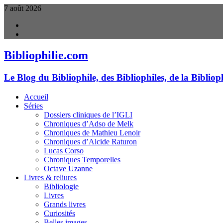
7 août 2026
facebook
twitter
Bibliophilie.com
Le Blog du Bibliophile, des Bibliophiles, de la Biblioph
Accueil
Séries
Dossiers cliniques de l’IGLI
Chroniques d’Adso de Melk
Chroniques de Mathieu Lenoir
Chroniques d’Alcide Raturon
Lucas Corso
Chroniques Temporelles
Octave Uzanne
Livres & reliures
Bibliologie
Livres
Grands livres
Curiosités
Belles images