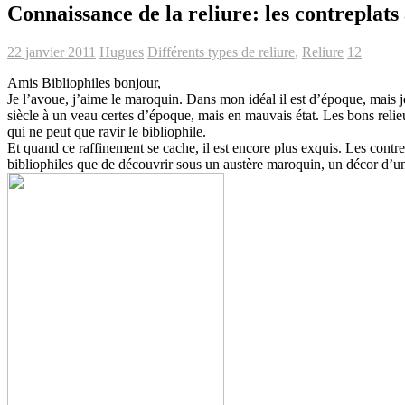
Connaissance de la reliure: les contreplats
22 janvier 2011
Hugues
Différents types de reliure
,
Reliure
12
Amis Bibliophiles bonjour,
Je l’avoue, j’aime le maroquin. Dans mon idéal il est d’époque, mais
siècle à un veau certes d’époque, mais en mauvais état. Les bons relie
qui ne peut que ravir le bibliophile.
Et quand ce raffinement se cache, il est encore plus exquis. Les contrep
bibliophiles que de découvrir sous un austère maroquin, un décor d’u