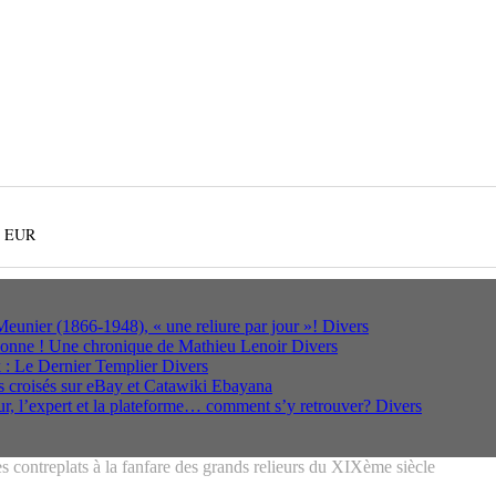
0 EUR
s Meunier (1866-1948), « une reliure par jour »!
Divers
ponne ! Une chronique de Mathieu Lenoir
Divers
 : Le Dernier Templier
Divers
 croisés sur eBay et Catawiki
Ebayana
r, l’expert et la plateforme… comment s’y retrouver?
Divers
es contreplats à la fanfare des grands relieurs du XIXème siècle