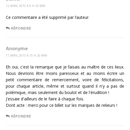
12 AVRIL 2015 Á 9 H 10 MIN
Ce commentaire a été supprimé par l’auteur.
RÉPONDRE
Anonyme
11 AVRIL 2015 Á 15 H 20 MIN
Eh oui, c'est la remarque que je faisais au maître de ces lieux.
Nous devrions être moins paresseux et au moins écrire un
petit commentaire de remerciement, voire de félicitations,
pour chaque article, même et surtout quand il n'y a pas de
polémique, mais seulement du boulot et de l'érudition !
J'essaie d'ailleurs de le faire à chaque fois.
Dont acte : merci pour ce billet sur les marques de relieurs !
RÉPONDRE