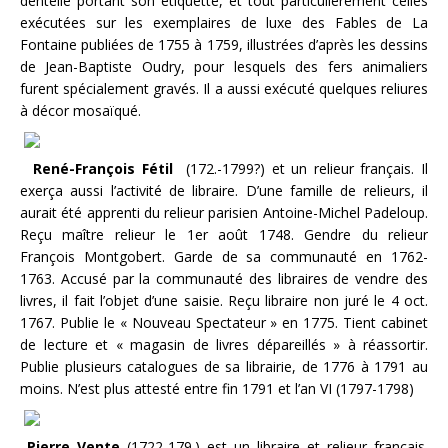
dentelle portant son étiquette, et tout particulièrement celles
exécutées sur les exemplaires de luxe des Fables de La
Fontaine publiées de 1755 à 1759, illustrées d’après les dessins
de Jean-Baptiste Oudry, pour lesquels des fers animaliers
furent spécialement gravés. Il a aussi exécuté quelques reliures
à décor mosaïqué.
René-François Fétil
(172.-1799?) et un relieur français. Il
exerça aussi l’activité de libraire. D’une famille de relieurs, il
aurait été apprenti du relieur parisien Antoine-Michel Padeloup.
Reçu maître relieur le 1er août 1748. Gendre du relieur
François Montgobert. Garde de sa communauté en 1762-
1763. Accusé par la communauté des libraires de vendre des
livres, il fait l’objet d’une saisie. Reçu libraire non juré le 4 oct.
1767. Publie le « Nouveau Spectateur » en 1775. Tient cabinet
de lecture et « magasin de livres dépareillés » à réassortir.
Publie plusieurs catalogues de sa librairie, de 1776 à 1791 au
moins. N’est plus attesté entre fin 1791 et l’an VI (1797-1798)
Pierre Vente
(1722-179.) est un libraire et relieur français.