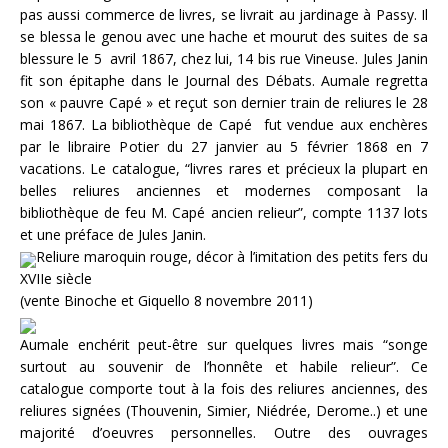
pas aussi commerce de livres, se livrait au jardinage à Passy. Il
se blessa le genou avec une hache et mourut des suites de sa
blessure le 5 avril 1867, chez lui, 14 bis rue Vineuse. Jules Janin
fit son épitaphe dans le Journal des Débats. Aumale regretta
son « pauvre Capé » et reçut son dernier train de reliures le 28
mai 1867. La bibliothèque de Capé fut vendue aux enchères
par le libraire Potier du 27 janvier au 5 février 1868 en 7
vacations. Le catalogue, “livres rares et précieux la plupart en
belles reliures anciennes et modernes composant la
bibliothèque de feu M. Capé ancien relieur”, compte 1137 lots
et une préface de Jules Janin.
Reliure maroquin rouge, décor à l’imitation des petits fers du
XVIIe siècle
(vente Binoche et Giquello 8 novembre 2011)
Aumale enchérit peut-être sur quelques livres mais “songe
surtout au souvenir de l’honnête et habile relieur”. Ce
catalogue comporte tout à la fois des reliures anciennes, des
reliures signées (Thouvenin, Simier, Niédrée, Derome..) et une
majorité d’oeuvres personnelles. Outre des ouvrages