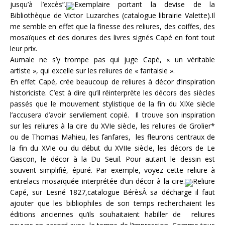
jusqu’à l’excès”.
Exemplaire portant la devise de la
Bibliothèque de Victor Luzarches (catalogue librairie Valette).Il
me semble en effet que la finesse des reliures, des coiffes, des
mosaïques et des dorures des livres signés Capé en font tout
leur prix.
Aumale ne s’y trompe pas qui juge Capé, « un véritable
artiste », qui excelle sur les reliures de « fantaisie ».
En effet Capé, crée beaucoup de reliures à décor d’inspiration
historiciste. C’est à dire qu’il réinterprète les décors des siècles
passés que le mouvement stylistique de la fin du XIXe siècle
l’accusera d’avoir servilement copié. Il trouve son inspiration
sur les reliures à la cire du XVIe siècle, les reliures de Grolier*
ou de Thomas Mahieu, les fanfares, les fleurons centraux de
la fin du XVIe ou du début du XVIIe siècle, les décors de Le
Gascon, le décor à la Du Seuil. Pour autant le dessin est
souvent simplifié, épuré. Par exemple, voyez cette reliure à
entrelacs mosaïquée interprétée d’un décor à la cire.
Reliure
Capé, sur Lesné 1827,catalogue BérèsÀ sa décharge il faut
ajouter que les bibliophiles de son temps recherchaient les
éditions anciennes qu’ils souhaitaient habiller de reliures