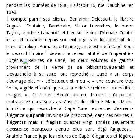
pendant les journées de 1830, il s’établit 16, rue Dauphine en
1848.
Il compte parmi ses clients, Benjamin Delessert, le libraire
Auguste Fontaine, Baudelaire, Victor Luzarches, le baron
Taylor, le prince Labanoff, et bien sûr le duc d’Aumale. Celui-ci
le faisait travailler depuis son exil anglais et lui adressait des
trains de reliure. Aumale porte une grande estime à Capé. Sous
le second Empire il devient le relieur attitré de l’impératrice
Eugénie.
Reliures de Capé, les deux volumes de gauche
proviennent de la vente de sa bibliothèqueBéraldi et
Devauchelle à sa suite, ont reproché à Capé « un corps
d’ouvrage plat » « défectueux et mou », « une couvrure trop
fine », « grêle et anémique », « une dorure mince », « des titres
maigres »… Clairement Béraldi préfère Trautz et n’a pas de
mots assez durs. Son avis s’inspire de celui de Marius Michel
lui-même qui reproche à Capé “une recherche d’extrême
élégance qui paraît l’avoir seule préoccupé, dans ces reliures si
élégantes mais si fragiles qu’après vingt années seulement
d’existence beaucoup d’entre elles sont déjà fatiguées…”
Anatole France juge les reliures de Capé “élégantes et légères