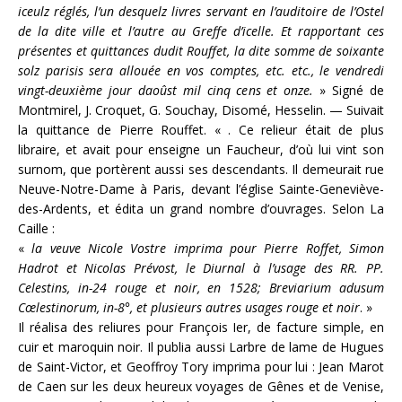
iceulz réglés, l’un desquelz livres servant en l’auditoire de l’Ostel
de la dite ville et l’autre au Greffe d’icelle. Et rapportant ces
présentes et quittances dudit Rouffet, la dite somme de soixante
solz parisis sera allouée en vos comptes, etc. etc., le vendredi
vingt-deuxième jour daoûst mil cinq cens et onze.
» Signé de
Montmirel, J. Croquet, G. Souchay, Disomé, Hesselin. — Suivait
la quittance de Pierre Rouffet. « . Ce relieur était de plus
libraire, et avait pour enseigne un Faucheur, d’où lui vint son
surnom, que portèrent aussi ses descendants. Il demeurait rue
Neuve-Notre-Dame à Paris, devant l’église Sainte-Geneviève-
des-Ardents, et édita un grand nombre d’ouvrages. Selon La
Caille :
«
la veuve Nicole Vostre imprima pour Pierre Roffet, Simon
Hadrot et Nicolas Prévost, le Diurnal à l’usage des RR. PP.
Celestins, in-24 rouge et noir, en 1528; Breviarium adusum
Cœlestinorum, in-8°, et plusieurs autres usages rouge et noir
. »
Il réalisa des reliures pour François Ier, de facture simple, en
cuir et maroquin noir. Il publia aussi Larbre de lame de Hugues
de Saint-Victor, et Geoffroy Tory imprima pour lui : Jean Marot
de Caen sur les deux heureux voyages de Gênes et de Venise,