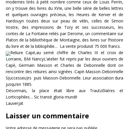
modernes tirés à petit nombre comme ceux de Louis Perrin,
on y trouve des livres du XVIe, une belle série de belles lettres
et quelques ouvrages précieux, les Heures de Kerver et de
Hardouyn toutes deux sur peau de vélin, celles de Simon
Vostre, des impressions de Tory et ses successeurs, les
contes de La Fontaine reliés par Derome, un commentaire sur
Platon de la bibliothèque de Montaigne, des livres sur l’histoire
du livre et de la bibliophilie… La vente produisit 75 000 francs.
Reliure Capé,au semé chiffre de Charles III et croix de
Lorraine, BM NancyL’atelier fut repris par les deux ouvriers de
Capé, Germain Masson et Charles de Debonnelle dont on
rencontre des reliures ainsi signées :Capé-Masson-Debonnelle
S(uccesseu)rs puis Masson-Debonnelle. Leur association dura
jusqu’en 1885.
Désormais, la place était libre aux Trautzôlatres et
Lorticophiles… Sic transit gloria mundi!
Lauverjat
Laisser un commentaire
Votre adresse de messagerie ne sera pas publiée.