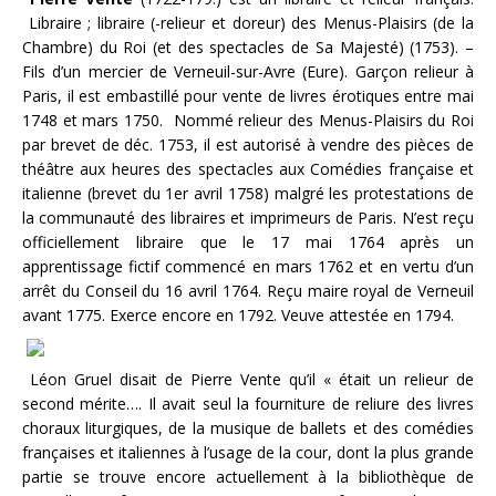
Libraire ; libraire (-relieur et doreur) des Menus-Plaisirs (de la
Chambre) du Roi (et des spectacles de Sa Majesté) (1753). –
Fils d’un mercier de Verneuil-sur-Avre (Eure). Garçon relieur à
Paris, il est embastillé pour vente de livres érotiques entre mai
1748 et mars 1750. Nommé relieur des Menus-Plaisirs du Roi
par brevet de déc. 1753, il est autorisé à vendre des pièces de
théâtre aux heures des spectacles aux Comédies française et
italienne (brevet du 1er avril 1758) malgré les protestations de
la communauté des libraires et imprimeurs de Paris. N’est reçu
officiellement libraire que le 17 mai 1764 après un
apprentissage fictif commencé en mars 1762 et en vertu d’un
arrêt du Conseil du 16 avril 1764. Reçu maire royal de Verneuil
avant 1775. Exerce encore en 1792. Veuve attestée en 1794.
Léon Gruel disait de Pierre Vente qu’il « était un relieur de
second mérite…. Il avait seul la fourniture de reliure des livres
choraux liturgiques, de la musique de ballets et des comédies
françaises et italiennes à l’usage de la cour, dont la plus grande
partie se trouve encore actuellement à la bibliothèque de