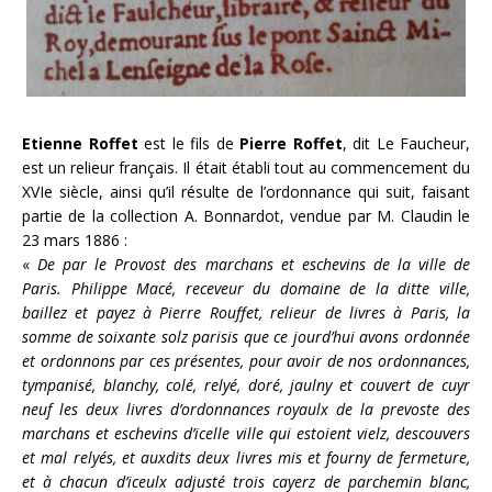
Etienne Roffet
est le fils de
Pierre Roffet
, dit Le Faucheur,
est un relieur français. Il était établi tout au commencement du
XVIe siècle, ainsi qu’il résulte de l’ordonnance qui suit, faisant
partie de la collection A. Bonnardot, vendue par M. Claudin le
23 mars 1886 :
«
De par le Provost des marchans et eschevins de la ville de
Paris. Philippe Macé, receveur du domaine de la ditte ville,
baillez et payez à Pierre Rouffet, relieur de livres à Paris, la
somme de soixante solz parisis que ce jourd’hui avons ordonnée
et ordonnons par ces présentes, pour avoir de nos ordonnances,
tympanisé, blanchy, colé, relyé, doré, jaulny et couvert de cuyr
neuf les deux livres d’ordonnances royaulx de la prevoste des
marchans et eschevins d’icelle ville qui estoient vielz, descouvers
et mal relyés, et auxdits deux livres mis et fourny de fermeture,
et à chacun d’iceulx adjusté trois cayerz de parchemin blanc,