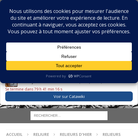
BIBLIOPHILIE.COM
LE BLOG DU BIBLIOPHILE, DES BIBLIOPHILES, DE LA
BIBLIOPHILIE ET DES LIVRES ANCIENS
LE LIVRE DU JOUR
Godefroy – Histoire de Charles VI (1663) ·
225,00 EUR
Se termine dans 79 h 41 min 15 s
Voir sur Catawiki
ACCUEIL
RELIURE
RELIEURS D'HIER
RELIEURS