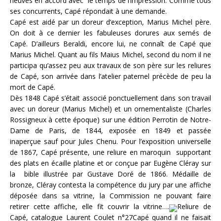
neuves en accord avec le temps de l’impression. Comme tous
ses concurrents, Capé répondait à une demande.
Capé est aidé par un doreur d’exception, Marius Michel père.
On doit à ce dernier les fabuleuses dorures aux semés de
Capé. D’ailleurs Beraldi, encore lui, ne connaît de Capé que
Marius Michel. Quant au fils Maius Michel, second du nom il ne
participa qu’assez peu aux travaux de son père sur les reliures
de Capé, son arrivée dans l’atelier paternel précède de peu la
mort de Capé.
Dès 1848 Capé s’était associé ponctuellement dans son travail
avec un doreur (Marius Michel) et un ornementaliste (Charles
Rossigneux à cette époque) sur une édition Perrotin de Notre-
Dame de Paris, de 1844, exposée en 1849 et passée
inaperçue sauf pour Jules Chenu. Pour l’exposition universelle
de 1867, Capé présente, une reliure en maroquin supportant
des plats en écaille platine et or conçue par Eugène Cléray sur
la bible illustrée par Gustave Doré de 1866. Médaille de
bronze, Cléray contesta la compétence du jury par une affiche
déposée dans sa vitrine, la Commission ne pouvant faire
retirer cette affiche, elle fit couvrir la vitrine….
Reliure de
Capé, catalogue Laurent Coulet n°27Capé quand il ne faisait