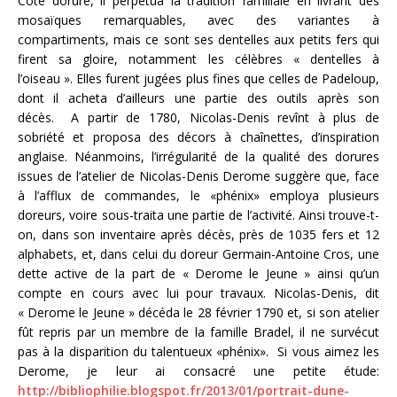
Côté dorure, il perpétua la tradition familiale en livrant des
mosaïques remarquables, avec des variantes à
compartiments, mais ce sont ses dentelles aux petits fers qui
firent sa gloire, notamment les célèbres « dentelles à
l’oiseau ». Elles furent jugées plus fines que celles de Padeloup,
dont il acheta d’ailleurs une partie des outils après son
décès. A partir de 1780, Nicolas-Denis revînt à plus de
sobriété et proposa des décors à chaînettes, d’inspiration
anglaise. Néanmoins, l’irrégularité de la qualité des dorures
issues de l’atelier de Nicolas-Denis Derome suggère que, face
à l’afflux de commandes, le «phénix» employa plusieurs
doreurs, voire sous-traita une partie de l’activité. Ainsi trouve-t-
on, dans son inventaire après décès, près de 1035 fers et 12
alphabets, et, dans celui du doreur Germain-Antoine Cros, une
dette active de la part de « Derome le Jeune » ainsi qu’un
compte en cours avec lui pour travaux. Nicolas-Denis, dit
« Derome le Jeune » décéda le 28 février 1790 et, si son atelier
fût repris par un membre de la famille Bradel, il ne survécut
pas à la disparition du talentueux «phénix». Si vous aimez les
Derome, je leur ai consacré une petite étude:
http://bibliophilie.blogspot.fr/2013/01/portrait-dune-