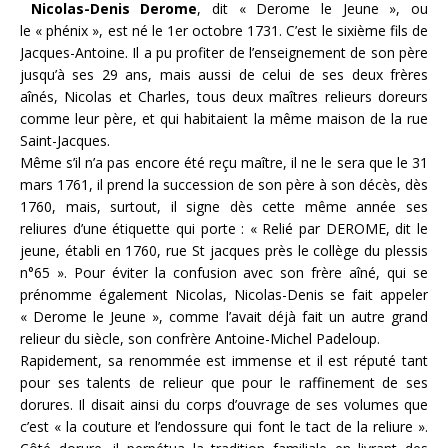
Nicolas-Denis Derome
, dit « Derome le Jeune », ou
le « phénix », est né le 1er octobre 1731. C’est le sixième fils de
Jacques-Antoine. Il a pu profiter de l’enseignement de son père
jusqu’à ses 29 ans, mais aussi de celui de ses deux frères
aînés, Nicolas et Charles, tous deux maîtres relieurs doreurs
comme leur père, et qui habitaient la même maison de la rue
Saint-Jacques.
Même s’il n’a pas encore été reçu maître, il ne le sera que le 31
mars 1761, il prend la succession de son père à son décès, dès
1760, mais, surtout, il signe dès cette même année ses
reliures d’une étiquette qui porte : « Relié par DEROME, dit le
jeune, établi en 1760, rue St jacques près le collège du plessis
n°65 ». Pour éviter la confusion avec son frère aîné, qui se
prénomme également Nicolas, Nicolas-Denis se fait appeler
« Derome le Jeune », comme l’avait déjà fait un autre grand
relieur du siècle, son confrère Antoine-Michel Padeloup.
Rapidement, sa renommée est immense et il est réputé tant
pour ses talents de relieur que pour le raffinement de ses
dorures. Il disait ainsi du corps d’ouvrage de ses volumes que
c’est « la couture et l’endossure qui font le tact de la reliure ».