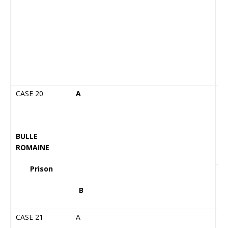
a
J
m
F
l
(i
CASE 20
A
C
a
c
BULLE
ROMAINE
Prison
Pr
ta
B
to
CASE 21 A
C