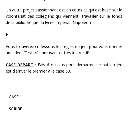
Un autre projet passionnant est en cours et qui est basé sur le
volontariat des collégiens qui viennent travailler sur le fonds
de la bibliothèque du lycée impérial Napoléon III.
H
Vous trouverez ci-dessous les règles du jeu, pour vous donner
une idée. C’est très amusant et très instructif!
CASE DEPART
: Fais 6 ou plus pour démarrer. Le but du jeu
est d’arriver le premier à la case 63.
CASE 1
Q
ch
SCRIBE
-
d
cé