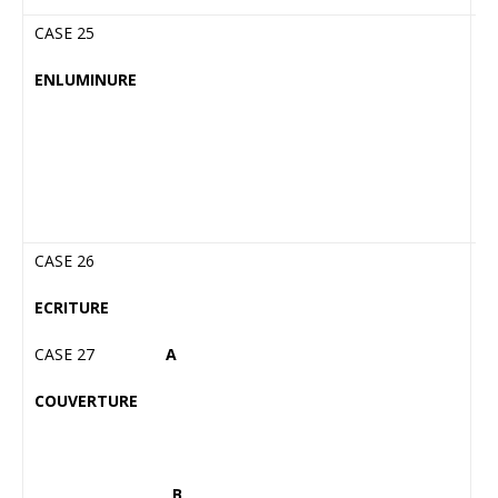
CASE 25
Ci
pe
ENLUMINURE
J
« 
F
su
CASE 26
C
ap
ECRITURE
si
de
CASE 27
A
su
d’
COUVERTURE
R
R
B