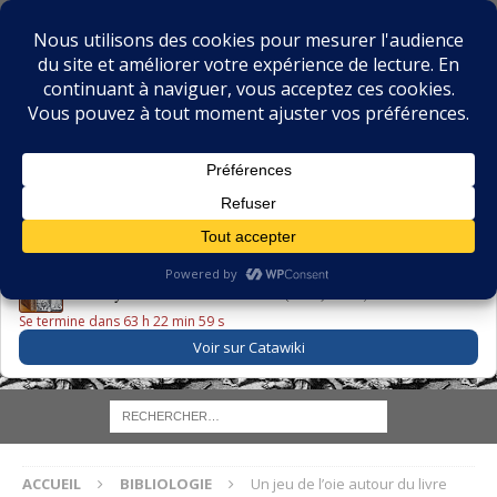
BIBLIOPHILIE.COM
LE BLOG DU BIBLIOPHILE, DES BIBLIOPHILES, DE LA
BIBLIOPHILIE ET DES LIVRES ANCIENS
LE LIVRE DU JOUR
Godefroy – Histoire de Charles VI (1663) ·
225,00 EUR
Se termine dans 63 h 22 min 58 s
Voir sur Catawiki
ACCUEIL
BIBLIOLOGIE
Un jeu de l’oie autour du livre