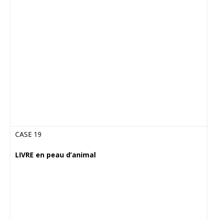
ma
J
un
ve
et
F
m
m
to
CASE 19
Q
d’
LIVRE en peau d’animal
o
s
d’
Q
d