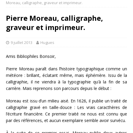
Moreau, calligraphe, graveur et imprimeur.
Pierre Moreau, calligraphe,
graveur et imprimeur.
9 juillet 2013
Hugues
Amis Bibliophiles Bonsoir,
Pierre Moreau paraît dans l’histoire typographique comme un
météore : brillant, éclatant même, mais éphémère. Issu de la
calligraphie, il ne viendra à la typographie qu’à la fin de sa
carrière. Mais reprenons son parcours depuis le début :
Moreau est issu d’un milieu aisé. En 1626, il publie un traité de
calligraphie gravé en taille-douce : Les vrais caracthères de
l’écriture financière. Ce premier traité ne nous est connu que
par des références, et aucun exemplaire semble avoir survécu.
À la suite de ce premier essai, Moreau publie deux autres