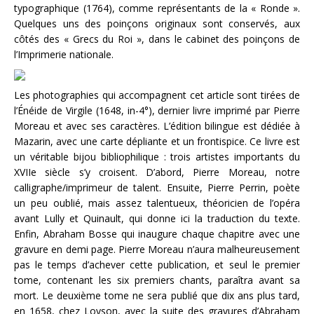
typographique (1764), comme représentants de la « Ronde ».
Quelques uns des poinçons originaux sont conservés, aux
côtés des « Grecs du Roi », dans le cabinet des poinçons de
l’Imprimerie nationale.
Les photographies qui accompagnent cet article sont tirées de
l’Énéide de Virgile (1648, in-4°), dernier livre imprimé par Pierre
Moreau et avec ses caractères. L’édition bilingue est dédiée à
Mazarin, avec une carte dépliante et un frontispice. Ce livre est
un véritable bijou bibliophilique : trois artistes importants du
XVIIe siècle s’y croisent. D’abord, Pierre Moreau, notre
calligraphe/imprimeur de talent. Ensuite, Pierre Perrin, poète
un peu oublié, mais assez talentueux, théoricien de l’opéra
avant Lully et Quinault, qui donne ici la traduction du texte.
Enfin, Abraham Bosse qui inaugure chaque chapitre avec une
gravure en demi page. Pierre Moreau n’aura malheureusement
pas le temps d’achever cette publication, et seul le premier
tome, contenant les six premiers chants, paraîtra avant sa
mort. Le deuxième tome ne sera publié que dix ans plus tard,
en 1658, chez Loyson, avec la suite des gravures d’Abraham