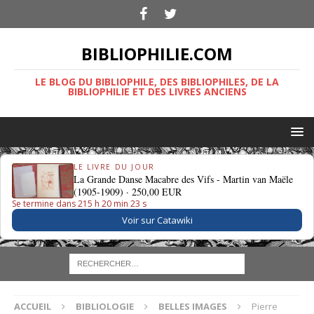
BIBLIOPHILIE.COM
LE BLOG DU BIBLIOPHILE, DES BIBLIOPHILES, DE LA
BIBLIOPHILIE ET DES LIVRES ANCIENS
LE LIVRE DU JOUR
La Grande Danse Macabre des Vifs - Martin van Maële
(1905-1909) ·
250,00 EUR
Se termine dans 215 h 20 min 23 s
Voir sur Catawiki
ACCUEIL
BIBLIOLOGIE
BELLES IMAGES
Pierre