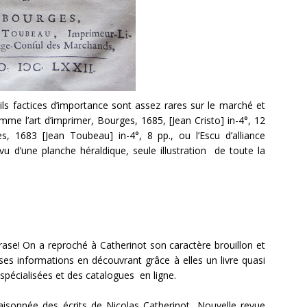
ils factices d’importance sont assez rares sur le marché et
mme l’art d’imprimer, Bourges, 1685, [Jean Cristo] in-4°, 12
, 1683 [Jean Toubeau] in-4°, 8 pp., ou l’Escu d’alliance
rvu d’une planche héraldique, seule illustration de toute la
e phrase! On a reproché à Catherinot son caractère brouillon et
e ses informations en découvrant grâce à elles un livre quasi
spécialisées et des catalogues en ligne.
 raisonnée des écrits de Nicolas Catherinot, Nouvelle revue