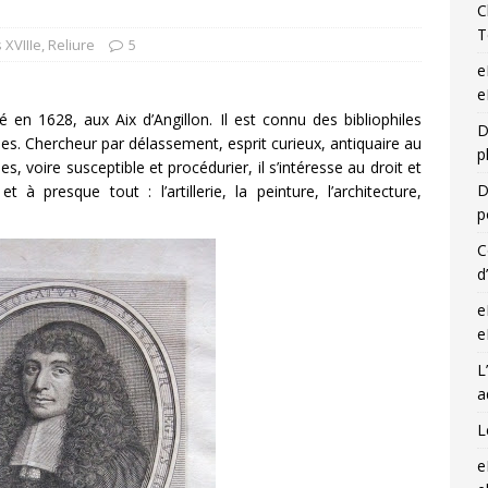
C
T
 XVIIIe
,
Reliure
5
e
e
 en 1628, aux Aix d’Angillon. Il est connu des bibliophiles
D
s. Chercheur par délassement, esprit curieux, antiquaire au
p
es, voire susceptible et procédurier, il s’intéresse au droit et
D
à presque tout : l’artillerie, la peinture, l’architecture,
p
…
C
d
e
e
L
a
L
e