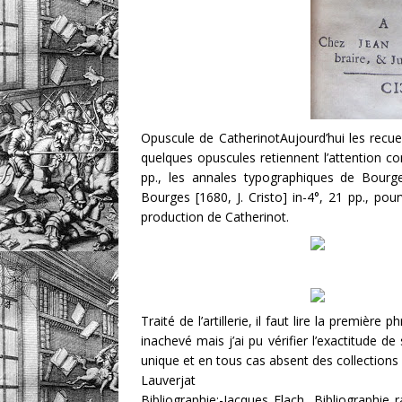
Opuscule de CatherinotAujourd’hui les recue
quelques opuscules retiennent l’attention co
pp., les annales typographiques de Bourges
Bourges [1680, J. Cristo] in-4°, 21 pp., pou
production de Catherinot.
Traité de l’artillerie, il faut lire la premièr
inachevé mais j’ai pu vérifier l’exactitude d
unique et en tous cas absent des collections 
Lauverjat
Bibliographie:-Jacques Flach, Bibliographie