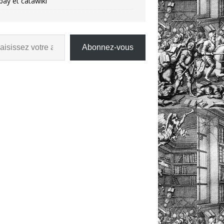
bay et catawiki
Abonnez-vous