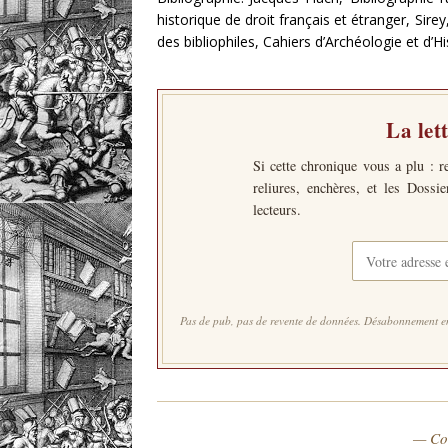
historique de droit français et étranger, Sir
des bibliophiles, Cahiers d’Archéologie et d’H
La let
Si cette chronique vous a plu : r
reliures, enchères, et les Dossi
lecteurs.
Pas de pub, pas de revente de données. Désabonnement en
— Co