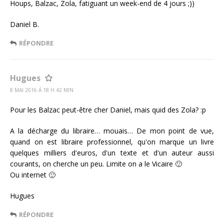
Houps, Balzac, Zola, fatiguant un week-end de 4 jours ;))
Daniel B.
RÉPONDRE
Hugues
8 MAI 2016 Á 18 H 42 MIN
Pour les Balzac peut-être cher Daniel, mais quid des Zola? :p
A la décharge du libraire… mouais… De mon point de vue,
quand on est libraire professionnel, qu'on marque un livre
quelques milliers d'euros, d'un texte et d'un auteur aussi
courants, on cherche un peu. Limite on a le Vicaire 🙂
Ou internet 🙂
Hugues
RÉPONDRE