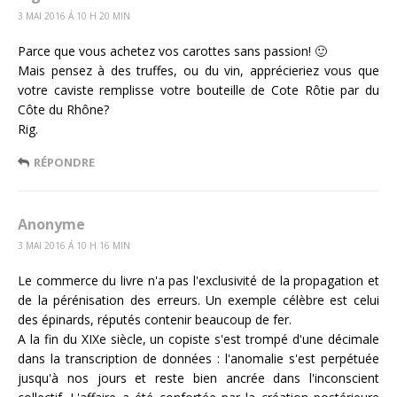
3 MAI 2016 Á 10 H 20 MIN
Parce que vous achetez vos carottes sans passion! 🙂
Mais pensez à des truffes, ou du vin, apprécieriez vous que
votre caviste remplisse votre bouteille de Cote Rôtie par du
Côte du Rhône?
Rig.
RÉPONDRE
Anonyme
3 MAI 2016 Á 10 H 16 MIN
Le commerce du livre n'a pas l'exclusivité de la propagation et
de la pérénisation des erreurs. Un exemple célèbre est celui
des épinards, réputés contenir beaucoup de fer.
A la fin du XIXe siècle, un copiste s'est trompé d'une décimale
dans la transcription de données : l'anomalie s'est perpétuée
jusqu'à nos jours et reste bien ancrée dans l'inconscient