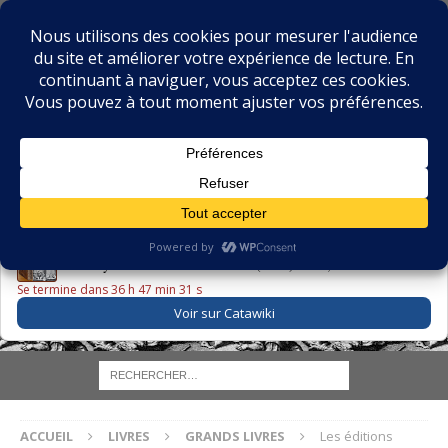
BIBLIOPHILIE.COM
LE BLOG DU BIBLIOPHILE, DES BIBLIOPHILES, DE LA
BIBLIOPHILIE ET DES LIVRES ANCIENS
LE LIVRE DU JOUR
Godefroy – Histoire de Charles VI (1663) ·
225,00 EUR
Se termine dans 36 h 47 min 30 s
Voir sur Catawiki
ACCUEIL
LIVRES
GRANDS LIVRES
Les éditions