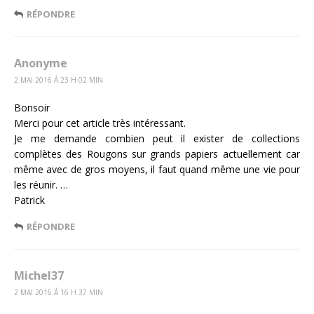
RÉPONDRE
Anonyme
2 MAI 2016 Á 23 H 02 MIN
Bonsoir
Merci pour cet article très intéressant.
Je me demande combien peut il exister de collections
complètes des Rougons sur grands papiers actuellement car
même avec de gros moyens, il faut quand même une vie pour
les réunir. …
Patrick
RÉPONDRE
Michel37
2 MAI 2016 Á 16 H 37 MIN