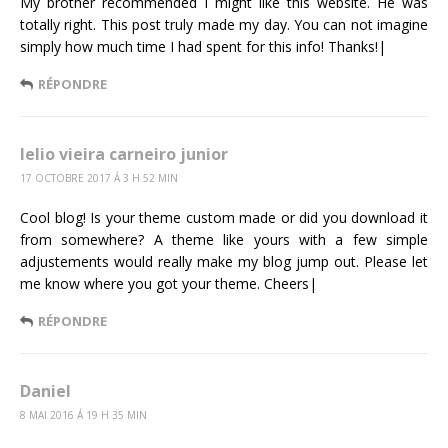
My brother recommended I might like this website. He was
totally right. This post truly made my day. You can not imagine
simply how much time I had spent for this info! Thanks!|
RÉPONDRE
lelio vieira carneiro junior
17 OCTOBRE 2017 Á 3 H 52 MIN
Cool blog! Is your theme custom made or did you download it
from somewhere? A theme like yours with a few simple
adjustements would really make my blog jump out. Please let
me know where you got your theme. Cheers|
RÉPONDRE
Daniel
8 MAI 2016 Á 19 H 35 MIN