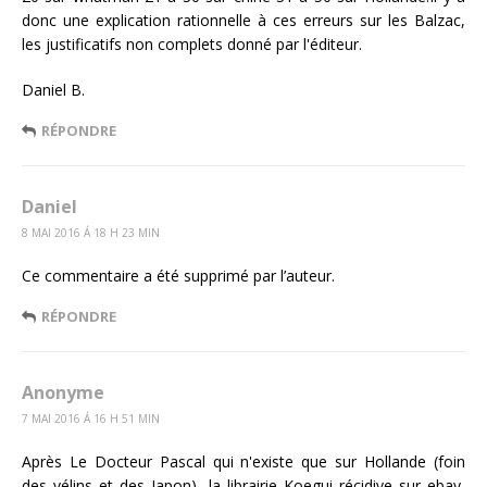
donc une explication rationnelle à ces erreurs sur les Balzac,
les justificatifs non complets donné par l'éditeur.
Daniel B.
RÉPONDRE
Daniel
8 MAI 2016 Á 18 H 23 MIN
Ce commentaire a été supprimé par l’auteur.
RÉPONDRE
Anonyme
7 MAI 2016 Á 16 H 51 MIN
Après Le Docteur Pascal qui n'existe que sur Hollande (foin
des vélins et des Japon), la librairie Koegui récidive sur ebay,