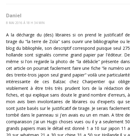
Daniel
8 MAI 2016 Á 18 H 34 MIN
A la décharge du (des) libraires si on prend le justificatif de
tirage du "la terre de Zola" sans ouvrir une bibliographie ou le
blog du bibliophile, son descriptif correspond puisque seul 275
hollande sont signalés comme grand papier par l'éditeur. De
même si l'on regarde la photo de "la débâcle" présente dans
cet article on pourrait facilement faire une fiche "le numéro un
des trente-trois japon seul grand papier" voilà une particularité
intéressante de ces Balzac chez Charpentier qui oblige
visiblement à être très très prudent lors de la rédaction de
fiches, et qui explique sans doute le grand nombre d'erreurs, à
mon avis bien involontaires de libraires ou d'experts qui se
sont juste basés sur le justificatif de tirage. Je serais facilement
tombé dans le panneau si j'en avais eu un en main. A titre de
comparaison j'ai un Hugo choses vues ou il y a seulement 50
grands papiers mais le détail est donné 1 a 10 sur japon 11 a
20 sur whatman 21 a 30 sur chine 31 a 50 sur Hollande.Il y a