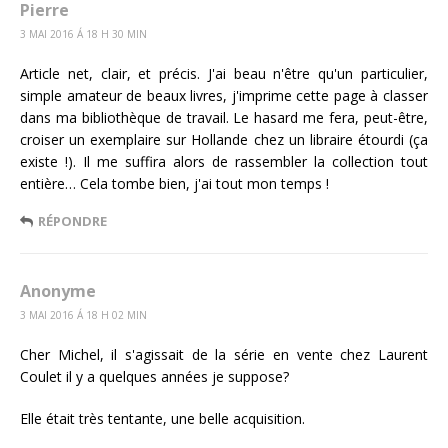
Pierre
3 MAI 2016 Á 18 H 30 MIN
Article net, clair, et précis. J'ai beau n'être qu'un particulier,
simple amateur de beaux livres, j'imprime cette page à classer
dans ma bibliothèque de travail. Le hasard me fera, peut-être,
croiser un exemplaire sur Hollande chez un libraire étourdi (ça
existe !). Il me suffira alors de rassembler la collection tout
entière… Cela tombe bien, j'ai tout mon temps !
RÉPONDRE
Anonyme
3 MAI 2016 Á 18 H 02 MIN
Cher Michel, il s'agissait de la série en vente chez Laurent
Coulet il y a quelques années je suppose?
Elle était très tentante, une belle acquisition.