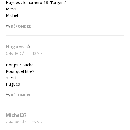
Hugues : le numéro 18 "l'argent" !
Merci
Michel
RÉPONDRE
Hugues
2 MAI 2016 Á 14 H 13 MIN
Bonjour Michel,
Pour quel titre?
merci
Hugues
RÉPONDRE
Michel37
2 MAI 2016 Á 13 H 35 MIN