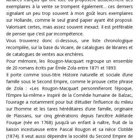
exemplaires à la vente se trompent également… ces derniers
signalant un peu trop souvent à mon goût leurs exemplaires
sur Hollande, comme le seul grand papier ayant été proposé.
Valorisant certes, mais assez souvent inexact. Il est préférable
de penser que c’est par incompétence.
Vous trouverez donc ci-dessous, une liste chronologique
recompilée, sur la base du Vicaire, de catalogues de libraires et
de catalogues de ventes aux enchères.
Pour mémoire, les Rougon-Macquart regroupe un ensemble
de 20 romans écrits par Émile Zola entre 1871 et 1893.
Il porte comme sous-titre Histoire naturelle et sociale d’une
famille sous le Second Empire, comme le prouve cette phrase
de Zola : «Les Rougon-Macquart personnifieront l’époque,
l’Empire lui-même.» Inspiré de la Comédie humaine de Balzac,
l’ouvrage a notamment pour but d’étudier l’influence du milieu
sur l’homme et les tares héréditaires d’une famille, originaire
de Plassans, sur cinq générations depuis l’ancêtre Adélaïde
Fouque (née en 1768) jusqu’à un enfant à naître, fruit de la
liaison incestueuse entre Pascal Rougon et sa nièce Clotilde
(1874). Il veut aussi dépeindre la société du Second Empire de