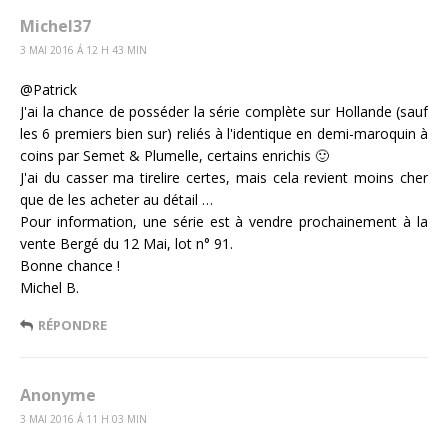
Michel37
3 MAI 2016 Á 12 H 43 MIN
@Patrick
J'ai la chance de posséder la série complète sur Hollande (sauf
les 6 premiers bien sur) reliés à l'identique en demi-maroquin à
coins par Semet & Plumelle, certains enrichis 🙂
J'ai du casser ma tirelire certes, mais cela revient moins cher
que de les acheter au détail …
Pour information, une série est à vendre prochainement à la
vente Bergé du 12 Mai, lot n° 91.
Bonne chance !
Michel B.
RÉPONDRE
Anonyme
3 MAI 2016 Á 11 H 03 MIN