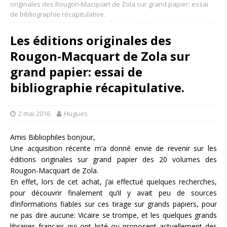
originales des Rougon-Macquart de Zola sur grand papier: essai
de bibliographie récapitulative.
Les éditions originales des
Rougon-Macquart de Zola sur
grand papier: essai de
bibliographie récapitulative.
2 mai 2016
Hugues
Amis Bibliophiles bonjour,
Une acquisition récente m’a donné envie de revenir sur les
éditions originales sur grand papier des 20 volumes des
Rougon-Macquart de Zola.
En effet, lors de cet achat, j’ai effectué quelques recherches,
pour découvrir finalement qu’il y avait peu de sources
d’informations fiables sur ces tirage sur grands papiers, pour
ne pas dire aucune: Vicaire se trompe, et les quelques grands
libraires français qui ont listé ou proposent actuellement des