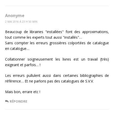
Anonyme
2 MAI 2016 Á 23 H 50 MIN
Beaucoup de librairies "installées" font des approximations,
tout comme les experts tout aussi "installés"…
Sans compter les erreurs grossières colportées de catalogue
en catalogue…
Collationner soigneusement les livres est un travail (très)
exigeant et parfois… !
Les erreurs pullulent aussi dans certaines bibliographies de
référence… Et ne parlons pas des catalogues de S.V.V.
Mais bon, errare etc !
RÉPONDRE