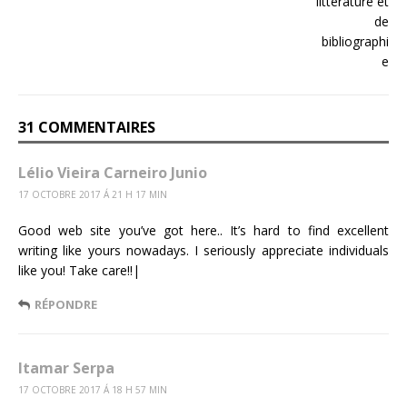
31 COMMENTAIRES
Lélio Vieira Carneiro Junio
17 OCTOBRE 2017 Á 21 H 17 MIN
Good web site you’ve got here.. It’s hard to find excellent
writing like yours nowadays. I seriously appreciate individuals
like you! Take care!!|
RÉPONDRE
Itamar Serpa
17 OCTOBRE 2017 Á 18 H 57 MIN