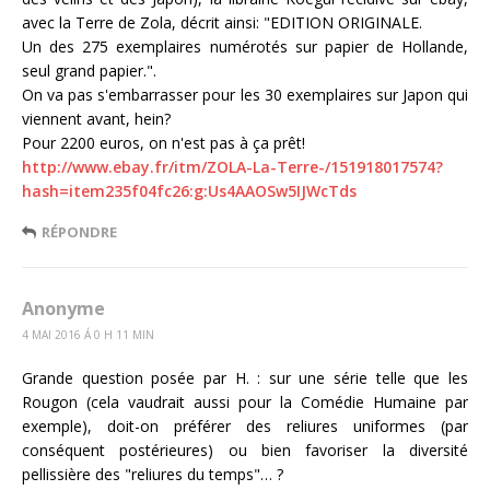
avec la Terre de Zola, décrit ainsi: "EDITION ORIGINALE.
Un des 275 exemplaires numérotés sur papier de Hollande,
seul grand papier.".
On va pas s'embarrasser pour les 30 exemplaires sur Japon qui
viennent avant, hein?
Pour 2200 euros, on n'est pas à ça prêt!
http://www.ebay.fr/itm/ZOLA-La-Terre-/151918017574?
hash=item235f04fc26:g:Us4AAOSw5IJWcTds
RÉPONDRE
Anonyme
4 MAI 2016 Á 0 H 11 MIN
Grande question posée par H. : sur une série telle que les
Rougon (cela vaudrait aussi pour la Comédie Humaine par
exemple), doit-on préférer des reliures uniformes (par
conséquent postérieures) ou bien favoriser la diversité
pellissière des "reliures du temps"… ?