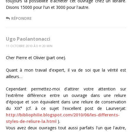
toujours la possibilité d'acheter cet ouvrage chez un libraire.
Disons 15000 pour l'un et 3000 pour l'autre.
RÉPONDRE
Ugo Paolantonacci
11 OCTOBRE 2010 Á 0 H 20 MIN
Cher Pierre et Olivier (part one).
Quant à mon travail d'expert, il va de soi que la vérité est
ailleurs…
Cependant permettez-moi d'attirer votre attention sur
l'extrême différence entre un ouvrage dans une reliure
d'époque et son équivalent dans une reliure de conservation
du XIX° (cf. à ce sujet l'excellent post de Laurverjat:
http://bibliophilie.blogspot.com/2010/06/les-differents-
styles-de-reliure-la.html
).
Vous avez deux ouvrages tout aussi parfaits l'un que l'autre,