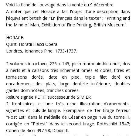
Voici la fiche de l'ouvrage dans la vente du 9 décembre.
A noter que cet Horace a fait l'objet d'une description dans
l'équivalent british de "En français dans le texte" : "Printing and
the Mind of Man, Exhibition of Fine Printing, British Museum".
HORACE.
Quinti Horatii Flacci Opera.
Londres, Iohannes Pine, 1733-1737.
2 volumes in-octavo, 225 x 145, plein maroquin bleu-nuit, dos
à nerfs et à caissons très richement ornés et dorés, titres et
tomaisons dorés, date en pied, triple filet doré en
encadrement des plats, large dentelle intérieure, doubles
gardes dominotées, tranches dorées.
Reliure signée PETIT successeur de SIMIER.
2 frontispices et une très riche illustration d'ornements,
vignettes et culs-de-lampe. Exemplaire de 1er tirage l'erreur
"Post Est" dans la médaille de César en page 108 du tome II,
corrigée en "Potest" dans le second tirage. Rothschild 1547;
Cohen-de Ricci 497-98; Dibdin II.