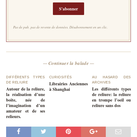
S'abonner
Pas de pub, pas de revente de données. Désabonnement en un clic.
— Continuer la balade —
DIFFÉRENTS TYPES
CURIOSITÉS
AU HASARD DES
DE RELIURE
Librairies Anciennes
ARCHIVES
Autour de la reliure,
Les différents types
à Shanghai
la réalisation d’une
de reliure: la reliure
boîte, née de
en trompe l’oeil ou
l’imagination d’un
reliure sans dos
amateur et de ses
relieurs.