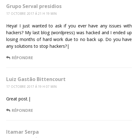
Grupo Serval presidios
17 OCTOBRE 2017 Á 21 H 19 MIN
Heya! I just wanted to ask if you ever have any issues with
hackers? My last blog (wordpress) was hacked and I ended up
losing months of hard work due to no back up. Do you have
any solutions to stop hackers?|
RÉPONDRE
Luiz Gastão Bittencourt
17 OCTOBRE 2017 Á 19 H 07 MIN
Great post.|
RÉPONDRE
Itamar Serpa