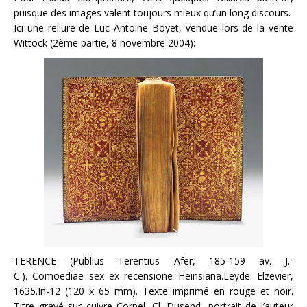
puisque des images valent toujours mieux qu’un long discours.
Ici une reliure de Luc Antoine Boyet, vendue lors de la vente
Wittock (2ème partie, 8 novembre 2004):
TERENCE (Publius Terentius Afer, 185-159 av. J.-
C.). Comoediae sex ex recensione Heinsiana.Leyde: Elzevier,
1635.In-12 (120 x 65 mm). Texte imprimé en rouge et noir.
Titre gravé sur cuivre Cornel. Cl. Dusend, portrait de l’auteur