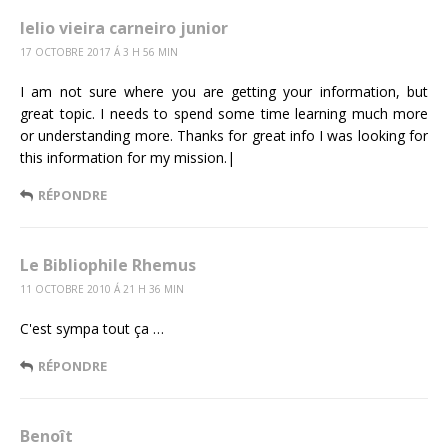
lelio vieira carneiro junior
17 OCTOBRE 2017 Á 3 H 56 MIN
I am not sure where you are getting your information, but
great topic. I needs to spend some time learning much more
or understanding more. Thanks for great info I was looking for
this information for my mission.|
RÉPONDRE
Le Bibliophile Rhemus
11 OCTOBRE 2010 Á 21 H 36 MIN
C'est sympa tout ça …
RÉPONDRE
Benoît