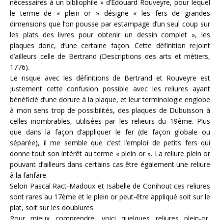
nécessaires à un bibliophile » d’Edouard Rouveyre, pour lequel
le terme de « plein or » désigne « les fers de grandes
dimensions que l’on pousse par estampage d’un seul coup sur
les plats des livres pour obtenir un dessin complet », les
plaques donc, d’une certaine façon. Cette définition rejoint
d’ailleurs celle de Bertrand (Descriptions des arts et métiers,
1776).
Le risque avec les définitions de Bertrand et Rouveyre est
justement cette confusion possible avec les reliures ayant
bénéficié d’une dorure à la plaque, et leur terminologie englobe
à mon sens trop de possibilités, des plaques de Dubuisson à
celles inombrables, utilisées par les relieurs du 19ème. Plus
que dans la façon d’appliquer le fer (de façon globale ou
séparée), il me semble que c’est l’emploi de petits fers qui
donne tout son intérêt au terme « plein or ». La reliure plein or
pouvant d’ailleurs dans certains cas être également une reliure
à la fanfare.
Selon Pascal Ract-Madoux et Isabelle de Conihout ces reliures
sont rares au 17ème et le plein or peut-être appliqué soit sur le
plat, soit sur les doublures.
Pour mieux comprendre, voici quelques reliures plein-or,