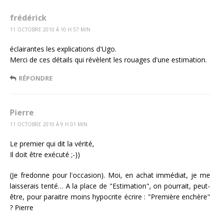
frédérick
11 OCTOBRE 2010 Á 10 H 57 MIN
éclairantes les explications d'Ugo.
Merci de ces détails qui révèlent les rouages d'une estimation.
RÉPONDRE
Pierre
11 OCTOBRE 2010 Á 9 H 01 MIN
Le premier qui dit la vérité,
Il doit être exécuté ;-))
(Je fredonne pour l'occasion). Moi, en achat immédiat, je me
laisserais tenté… A la place de "Estimation", on pourrait, peut-
être, pour paraitre moins hypocrite écrire : "Première enchère"
? Pierre