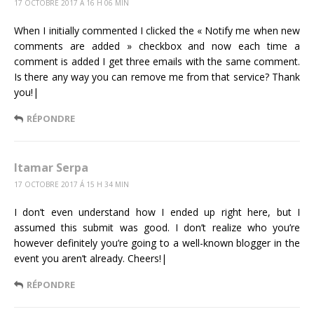
17 OCTOBRE 2017 Á 16 H 06 MIN
When I initially commented I clicked the « Notify me when new
comments are added » checkbox and now each time a
comment is added I get three emails with the same comment.
Is there any way you can remove me from that service? Thank
you!|
RÉPONDRE
Itamar Serpa
17 OCTOBRE 2017 Á 15 H 34 MIN
I don’t even understand how I ended up right here, but I
assumed this submit was good. I don’t realize who you’re
however definitely you’re going to a well-known blogger in the
event you aren’t already. Cheers!|
RÉPONDRE