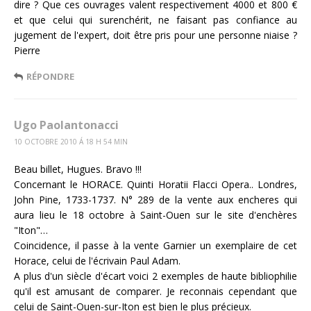
dire ? Que ces ouvrages valent respectivement 4000 et 800 €
et que celui qui surenchérit, ne faisant pas confiance au
jugement de l'expert, doit être pris pour une personne niaise ?
Pierre
RÉPONDRE
Ugo Paolantonacci
10 OCTOBRE 2010 Á 18 H 54 MIN
Beau billet, Hugues. Bravo !!!
Concernant le HORACE. Quinti Horatii Flacci Opera.. Londres,
John Pine, 1733-1737. N° 289 de la vente aux encheres qui
aura lieu le 18 octobre à Saint-Ouen sur le site d'enchères
"Iton"…
Coincidence, il passe à la vente Garnier un exemplaire de cet
Horace, celui de l'écrivain Paul Adam.
A plus d'un siècle d'écart voici 2 exemples de haute bibliophilie
qu'il est amusant de comparer. Je reconnais cependant que
celui de Saint-Ouen-sur-Iton est bien le plus précieux.