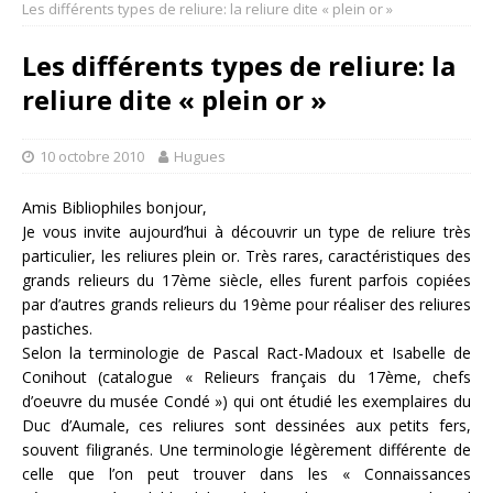
Les différents types de reliure: la reliure dite « plein or »
Les différents types de reliure: la
reliure dite « plein or »
10 octobre 2010
Hugues
Amis Bibliophiles bonjour,
Je vous invite aujourd’hui à découvrir un type de reliure très
particulier, les reliures plein or. Très rares, caractéristiques des
grands relieurs du 17ème siècle, elles furent parfois copiées
par d’autres grands relieurs du 19ème pour réaliser des reliures
pastiches.
Selon la terminologie de Pascal Ract-Madoux et Isabelle de
Conihout (catalogue « Relieurs français du 17ème, chefs
d’oeuvre du musée Condé ») qui ont étudié les exemplaires du
Duc d’Aumale, ces reliures sont dessinées aux petits fers,
souvent filigranés. Une terminologie légèrement différente de
celle que l’on peut trouver dans les « Connaissances