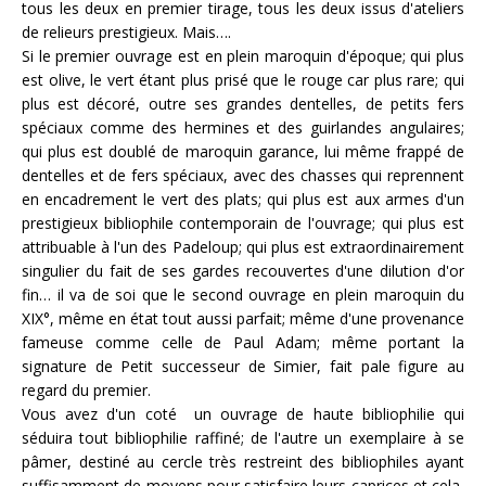
tous les deux en premier tirage, tous les deux issus d'ateliers
de relieurs prestigieux. Mais….
Si le premier ouvrage est en plein maroquin d'époque; qui plus
est olive, le vert étant plus prisé que le rouge car plus rare; qui
plus est décoré, outre ses grandes dentelles, de petits fers
spéciaux comme des hermines et des guirlandes angulaires;
qui plus est doublé de maroquin garance, lui même frappé de
dentelles et de fers spéciaux, avec des chasses qui reprennent
en encadrement le vert des plats; qui plus est aux armes d'un
prestigieux bibliophile contemporain de l'ouvrage; qui plus est
attribuable à l'un des Padeloup; qui plus est extraordinairement
singulier du fait de ses gardes recouvertes d'une dilution d'or
fin… il va de soi que le second ouvrage en plein maroquin du
XIX°, même en état tout aussi parfait; même d'une provenance
fameuse comme celle de Paul Adam; même portant la
signature de Petit successeur de Simier, fait pale figure au
regard du premier.
Vous avez d'un coté un ouvrage de haute bibliophilie qui
séduira tout bibliophilie raffiné; de l'autre un exemplaire à se
pâmer, destiné au cercle très restreint des bibliophiles ayant
suffisamment de moyens pour satisfaire leurs caprices et cela,