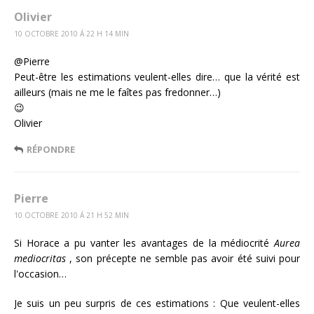
Olivier
10 OCTOBRE 2010 Á 22 H 14 MIN
@Pierre
Peut-être les estimations veulent-elles dire… que la vérité est
ailleurs (mais ne me le faîtes pas fredonner…)
😉
Olivier
RÉPONDRE
Pierre
10 OCTOBRE 2010 Á 21 H 52 MIN
Si Horace a pu vanter les avantages de la médiocrité
Aurea
mediocritas
, son précepte ne semble pas avoir été suivi pour
l'occasion…
Je suis un peu surpris de ces estimations : Que veulent-elles