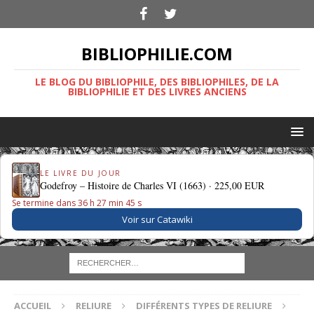
BIBLIOPHILIE.COM
LE BLOG DU BIBLIOPHILE, DES BIBLIOPHILES, DE LA
BIBLIOPHILIE ET DES LIVRES ANCIENS
LE LIVRE DU JOUR
Godefroy – Histoire de Charles VI (1663) ·
225,00 EUR
Se termine dans 36 h 27 min 44 s
Voir sur Catawiki
ACCUEIL
RELIURE
DIFFÉRENTS TYPES DE RELIURE