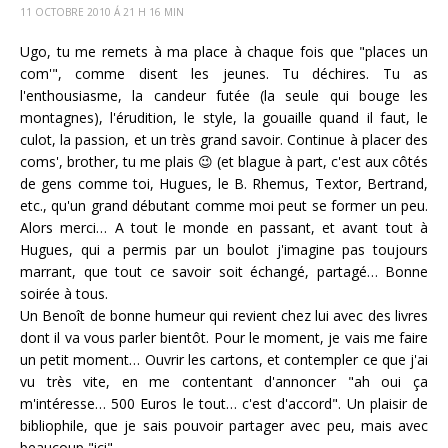
11 OCTOBRE 2010 Á 21 H 16 MIN
Ugo, tu me remets à ma place à chaque fois que "places un
com'", comme disent les jeunes. Tu déchires. Tu as
l'enthousiasme, la candeur futée (la seule qui bouge les
montagnes), l'érudition, le style, la gouaille quand il faut, le
culot, la passion, et un très grand savoir. Continue à placer des
coms', brother, tu me plais 😉 (et blague à part, c'est aux côtés
de gens comme toi, Hugues, le B. Rhemus, Textor, Bertrand,
etc., qu'un grand débutant comme moi peut se former un peu.
Alors merci… A tout le monde en passant, et avant tout à
Hugues, qui a permis par un boulot j'imagine pas toujours
marrant, que tout ce savoir soit échangé, partagé… Bonne
soirée à tous.
Un Benoît de bonne humeur qui revient chez lui avec des livres
dont il va vous parler bientôt. Pour le moment, je vais me faire
un petit moment… Ouvrir les cartons, et contempler ce que j'ai
vu très vite, en me contentant d'annoncer "ah oui ça
m'intéresse… 500 Euros le tout… c'est d'accord". Un plaisir de
bibliophile, que je sais pouvoir partager avec peu, mais avec
beaucoup "ici".