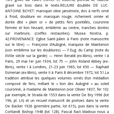
gravé sur bois dans le texte.RELIURE doublée DE LUC-
ANTOINE BOYET: maroquin olive janséniste, dos à nerfs orné
à froid, doublure en maroquin rouge, richement ornée et
dorée dite « plein or » de petits fers pointillés, couronne
fermée et lion hissant, emblème au centre, tranches dorées
sur marbrure, (coiffes restaurées). Musea Nostra, p.
42.PROVENANCE: Eglise Saint-Julien à Paris (note manuscrite
sur le titre) — Françoise d’Aubigné, marquise de Maintenon
(son emblème sur les doublures) — F.Eug. du Camp (note du
XVIIIe siècle sur la garde) — Henri Beraldi (ex-libris), vente I à
Paris, 29 mai-1er juin 1934, lot 75 — John Roland Abbey (ex-
libris), vente I à Londres, 21-23 juin 1965, lot 650 — Raphaël
Esmerian (ex-libris), vente II à Paris 8 décembre 1972, lot 51.La
tradition attribue les quelques volumes ornés d’un médaillon
composé de fers, mêlant le « lion des Aubigné » au soleil
couronné, à madame de Maintenon (voir Olivier 1837, fer 10):
par exemple, le Strada de 1553 dans la vente De Bry 1996 (lot
196, pl. LII) et un recueil manuscrit de poésies dans la vente
De Backer 1926 (première partie, lot 615), puis dans la vente
Cortlandt Bishop 1948 (lot 128). Pascal Ract-Madoux nous a