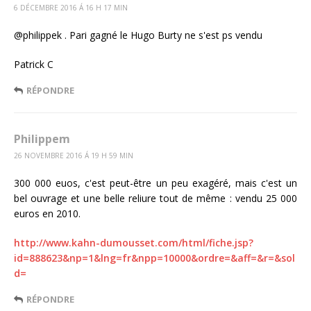
6 DÉCEMBRE 2016 Á 16 H 17 MIN
@philippek . Pari gagné le Hugo Burty ne s'est ps vendu
Patrick C
RÉPONDRE
Philippem
26 NOVEMBRE 2016 Á 19 H 59 MIN
300 000 euos, c'est peut-être un peu exagéré, mais c'est un
bel ouvrage et une belle reliure tout de même : vendu 25 000
euros en 2010.
http://www.kahn-dumousset.com/html/fiche.jsp?
id=888623&np=1&lng=fr&npp=10000&ordre=&aff=&r=&sol
d=
RÉPONDRE