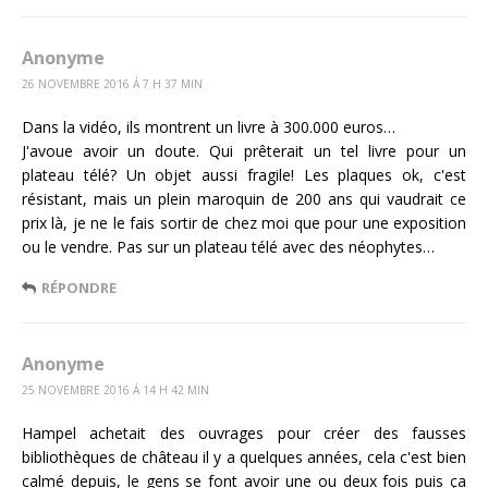
Anonyme
26 NOVEMBRE 2016 Á 7 H 37 MIN
Dans la vidéo, ils montrent un livre à 300.000 euros…
J'avoue avoir un doute. Qui prêterait un tel livre pour un
plateau télé? Un objet aussi fragile! Les plaques ok, c'est
résistant, mais un plein maroquin de 200 ans qui vaudrait ce
prix là, je ne le fais sortir de chez moi que pour une exposition
ou le vendre. Pas sur un plateau télé avec des néophytes…
RÉPONDRE
Anonyme
25 NOVEMBRE 2016 Á 14 H 42 MIN
Hampel achetait des ouvrages pour créer des fausses
bibliothèques de château il y a quelques années, cela c'est bien
calmé depuis, le gens se font avoir une ou deux fois puis ça