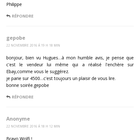
Philippe
RÉPONDRE
gepobe
22 NOVEMBRE 2016 Á 19 H 18 MIN
bonjour, bien vu Hugues…à mon humble avis, je pense que
c'est le vendeur lui même qui a réalisé l'enchère sur
Ebay,comme vous le suggérez.
je parie sur 4500…c'est toujours un plaisir de vous lire.
bonne soirée.gepobe
RÉPONDRE
Anonyme
22 NOVEMBRE 2016 Á 18 H 12 MIN
Bravo Wolfi !