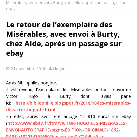
Misérables, avec envoi à Burty, chez Alde, après un passage sur
ebay
Le retour de l’exemplaire des
Misérables, avec envoi à Burty,
chez Alde, après un passage sur
ebay
21 novembre 2016
Hugues
Amis Bibliophiles bonjour,
Il est revenu, l’exemplaire des Misérables portant l’envoi de
Victor Hugo à Burty dont j’avais parlé
ici:
http://bibliophilie.blogspot.fr/2016/10/les-miserables-
de-victor-hugo-le.html
En effet, après avoir été adjugé 12 810 euros sur ebay
(
http://www.ebay.fr/itm/VICTOR-HUGO-LES-MISERABLES-
ENVOI-AUTOGRAPHE-signe-EDITION-ORIGINALE-1862-
RARE-/182284761690?hash=item2a7104ba5a:g:-