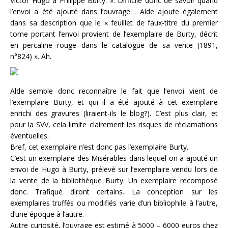
Victor Hugo à Philippe Burty. ». Difficile donc de savoir quand
l’envoi a été ajouté dans l’ouvrage… Alde ajoute également
dans sa description que le « feuillet de faux-titre du premier
tome portant l’envoi provient de l’exemplaire de Burty, décrit
en percaline rouge dans le catalogue de sa vente (1891,
n°824) ». Ah.
Alde semble donc reconnaître le fait que l’envoi vient de
l’exemplaire Burty, et qui il a été ajouté à cet exemplaire
enrichi des gravures (liraient-ils le blog?). C’est plus clair, et
pour la SVV, cela limite clairement les risques de réclamations
éventuelles.
Bref, cet exemplaire n’est donc pas l’exemplaire Burty.
C’est un exemplaire des Misérables dans lequel on a ajouté un
envoi de Hugo à Burty, prélevé sur l’exemplaire vendu lors de
la vente de la bibliothèque Burty. Un exemplaire recomposé
donc. Trafiqué diront certains. La conception sur les
exemplaires truffés ou modifiés varie d’un bibliophile à l’autre,
d’une époque à l’autre.
Autre curiosité, l’ouvrage est estimé à 5000 – 6000 euros chez