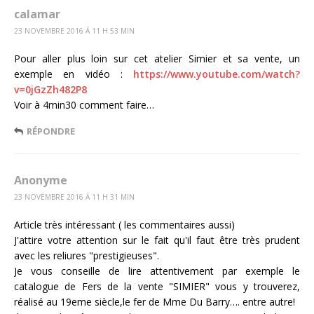
calamar
23 NOVEMBRE 2016 Á 11 H 53 MIN
Pour aller plus loin sur cet atelier Simier et sa vente, un
exemple en vidéo :
https://www.youtube.com/watch?
v=0jGzZh482P8
Voir à 4min30 comment faire…
RÉPONDRE
Anonyme
23 NOVEMBRE 2016 Á 11 H 31 MIN
Article très intéressant ( les commentaires aussi)
J'attire votre attention sur le fait qu'il faut être très prudent
avec les reliures "prestigieuses".
Je vous conseille de lire attentivement par exemple le
catalogue de Fers de la vente "SIMIER" vous y trouverez,
réalisé au 19eme siècle,le fer de Mme Du Barry…. entre autre!