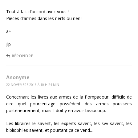
Tout à fait d'accord avec vous !
Pièces d'armes dans les nerfs ou rien !
a+
jlp
RÉPONDRE
Anonyme
22 NOVEMBRE 2016 Á 10 H 24 MIN
Concernant les livres aux armes de la Pompadour, difficile de
dire quel pourcentage possèdent des armes poussées
postérieurement, mais il doit y en avoir beaucoup.
Les libraires le savent, les experts savent, les svv savent, les
bibliophiles savent, et pourtant ça ce vend…