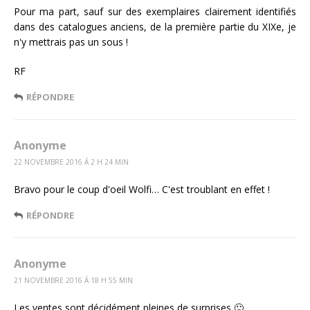
Pour ma part, sauf sur des exemplaires clairement identifiés
dans des catalogues anciens, de la première partie du XIXe, je
n'y mettrais pas un sous !
RF
RÉPONDRE
Anonyme
22 NOVEMBRE 2016 Á 2 H 24 MIN
Bravo pour le coup d'oeil Wolfi… C'est troublant en effet !
RÉPONDRE
Anonyme
21 NOVEMBRE 2016 Á 18 H 55 MIN
Les ventes sont décidément pleines de surprises 🙂