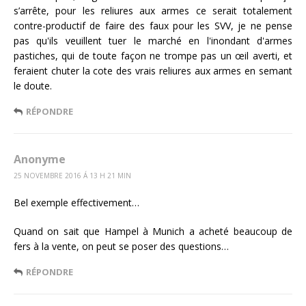
s’arrête, pour les reliures aux armes ce serait totalement
contre-productif de faire des faux pour les SVV, je ne pense
pas qu'ils veuillent tuer le marché en l'inondant d'armes
pastiches, qui de toute façon ne trompe pas un œil averti, et
feraient chuter la cote des vrais reliures aux armes en semant
le doute.
RÉPONDRE
Anonyme
25 NOVEMBRE 2016 Á 13 H 21 MIN
Bel exemple effectivement…
Quand on sait que Hampel à Munich a acheté beaucoup de
fers à la vente, on peut se poser des questions…
RÉPONDRE