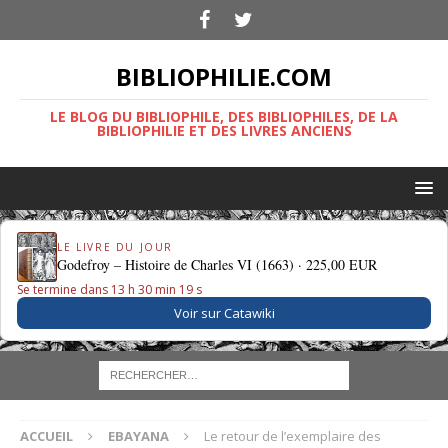
BIBLIOPHILIE.COM
LE BLOG DU BIBLIOPHILE, DES BIBLIOPHILES, DE LA
BIBLIOPHILIE ET DES LIVRES ANCIENS
LE LIVRE DU JOUR
Godefroy – Histoire de Charles VI (1663) ·
225,00 EUR
Se termine dans 13 h 30 min 18 s
Voir sur Catawiki
ACCUEIL
EBAYANA
Le retour de l’exemplaire des