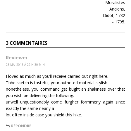
3 COMMENTAIRES
Reviewer
23 MAI 2018 Á 22 H 30 MIN
I loved as much as you’ll receive carried out right here.
Thhe sketch is tasteful, your authoted material stylish.
nonetheless, you command get bught an shakiness over that
you wish be delivering the following.
unwell unquestionably come furgher formmerly again since
exactly the same nearly a
lot often inside case you shield this hike.
RÉPONDRE