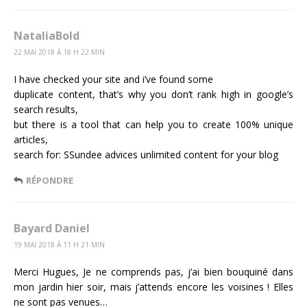
NataliaBold
22 MAI 2018 Á 18 H 22 MIN
I have checked your site and i’ve found some
duplicate content, that’s why you don’t rank high in google’s
search results,
but there is a tool that can help you to create 100% unique
articles,
search for: SSundee advices unlimited content for your blog
RÉPONDRE
Bayard Daniel
19 MAI 2018 Á 11 H 21 MIN
Merci Hugues, Je ne comprends pas, j’ai bien bouquiné dans
mon jardin hier soir, mais j’attends encore les voisines ! Elles
ne sont pas venues…