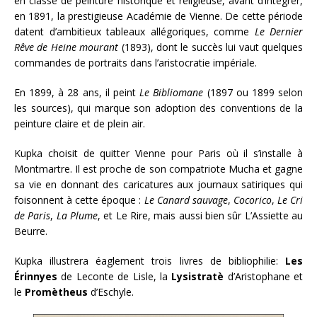
en classe de peinture historique et religieuse, avant d’intégrer,
en 1891, la prestigieuse Académie de Vienne. De cette période
datent d’ambitieux tableaux allégoriques, comme
Le Dernier
Rêve de Heine mourant
(1893), dont le succès lui vaut quelques
commandes de portraits dans l’aristocratie impériale.
En 1899, à 28 ans, il peint
Le Bibliomane
(1897 ou 1899 selon
les sources), qui marque son adoption des conventions de la
peinture claire et de plein air.
Kupka choisit de quitter Vienne pour Paris où il s’installe à
Montmartre. Il est proche de son compatriote Mucha et gagne
sa vie en donnant des caricatures aux journaux satiriques qui
foisonnent à cette époque :
Le Canard sauvage
,
Cocorico
,
Le Cri
de Paris
,
La Plume
, et Le Rire, mais aussi bien sûr L’Assiette au
Beurre.
Kupka illustrera éaglement trois livres de bibliophilie:
Les
Érinnyes
de Leconte de Lisle, la
Lysistratè
d’Aristophane et
le
Promètheus
d’Eschyle.