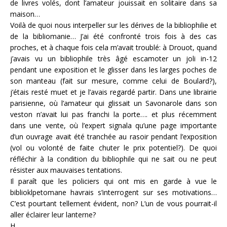
de livres volés, dont l’amateur jouissait en solitaire dans sa
maison…
Voilà de quoi nous interpeller sur les dérives de la bibliophilie et
de la bibliomanie… J’ai été confronté trois fois à des cas
proches, et à chaque fois cela m’avait troublé: à Drouot, quand
j’avais vu un bibliophile très âgé escamoter un joli in-12
pendant une exposition et le glisser dans les larges poches de
son manteau (fait sur mesure, comme celui de Boulard?),
j’étais resté muet et je l’avais regardé partir. Dans une librairie
parisienne, où l’amateur qui glissait un Savonarole dans son
veston n’avait lui pas franchi la porte…. et plus récemment
dans une vente, où l’expert signala qu’une page importante
d’un ouvrage avait été tranchée au rasoir pendant l’exposition
(vol ou volonté de faite chuter le prix potentiel?). De quoi
réfléchir à la condition du bibliophile qui ne sait ou ne peut
résister aux mauvaises tentations.
Il paraît que les policiers qui ont mis en garde à vue le
biblioklpetomane havrais s’interrogent sur ses motivations…
C’est pourtant tellement évident, non? L’un de vous pourrait-il
aller éclairer leur lanterne?
H