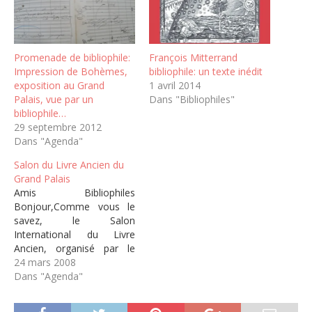
Promenade de bibliophile:
François Mitterrand
Impression de Bohèmes,
bibliophile: un texte inédit
exposition au Grand
1 avril 2014
Palais, vue par un
Dans "Bibliophiles"
bibliophile…
29 septembre 2012
Dans "Agenda"
Salon du Livre Ancien du
Grand Palais
Amis Bibliophiles
Bonjour,Comme vous le
savez, le Salon
International du Livre
Ancien, organisé par le
SLAM, se tiendra au Grand
24 mars 2008
Palais les 18 - 19 - 20 Avril
Dans "Agenda"
2008, de 11h à
20h.Comme pour la