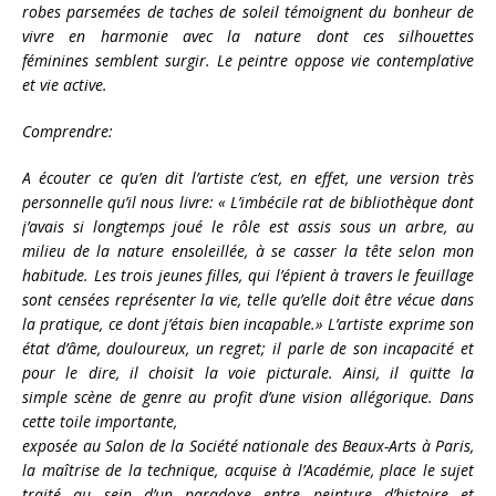
robes parsemées de taches de soleil témoignent du bonheur de
vivre en harmonie avec la nature dont ces silhouettes
féminines semblent surgir. Le peintre oppose vie contemplative
et vie active.
Comprendre:
A écouter ce qu’en dit l’artiste c’est, en effet, une version très
personnelle qu’il nous livre: « L’imbécile rat de bibliothèque dont
j’avais si longtemps joué le rôle est assis sous un arbre, au
milieu de la nature ensoleillée, à se casser la tête selon mon
habitude. Les trois jeunes filles, qui l’épient à travers le feuillage
sont censées représenter la vie, telle qu’elle doit être vécue dans
la pratique, ce dont j’étais bien incapable.» L’artiste exprime son
état d’âme, douloureux, un regret; il parle de son incapacité et
pour le dire, il choisit la voie picturale. Ainsi, il quitte la
simple scène de genre au profit d’une vision allégorique. Dans
cette toile importante,
exposée au Salon de la Société nationale des Beaux-Arts à Paris,
la maîtrise de la technique, acquise à l’Académie, place le sujet
traité au sein d’un paradoxe entre peinture d’histoire et