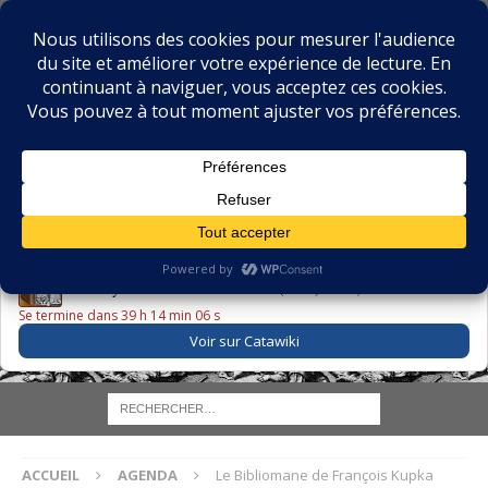
BIBLIOPHILIE.COM
LE BLOG DU BIBLIOPHILE, DES BIBLIOPHILES, DE LA
BIBLIOPHILIE ET DES LIVRES ANCIENS
LE LIVRE DU JOUR
Godefroy – Histoire de Charles VI (1663) ·
225,00 EUR
Se termine dans 39 h 14 min 05 s
Voir sur Catawiki
ACCUEIL
AGENDA
Le Bibliomane de François Kupka