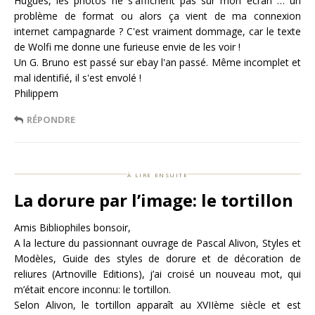
Hugues, les photos ne s'affichent pas sur mon écran … un
problème de format ou alors ça vient de ma connexion
internet campagnarde ? C'est vraiment dommage, car le texte
de Wolfi me donne une furieuse envie de les voir !
Un G. Bruno est passé sur ebay l'an passé. Même incomplet et
mal identifié, il s'est envolé !
Philippem
RÉPONDRE
à lire ensuite
La dorure par l’image: le tortillon
Amis Bibliophiles bonsoir,
A la lecture du passionnant ouvrage de Pascal Alivon, Styles et
Modèles, Guide des styles de dorure et de décoration de
reliures (Artnoville Editions), j’ai croisé un nouveau mot, qui
m’était encore inconnu: le tortillon.
Selon Alivon, le tortillon apparaît au XVIIème siècle et est