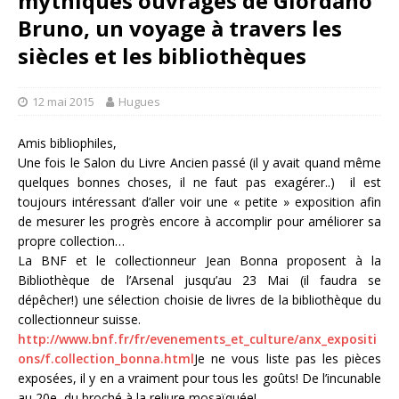
mythiques ouvrages de Giordano
Bruno, un voyage à travers les
siècles et les bibliothèques
12 mai 2015
Hugues
Amis bibliophiles,
Une fois le Salon du Livre Ancien passé (il y avait quand même
quelques bonnes choses, il ne faut pas exagérer..) il est
toujours intéressant d’aller voir une « petite » exposition afin
de mesurer les progrès encore à accomplir pour améliorer sa
propre collection…
La BNF et le collectionneur Jean Bonna proposent à la
Bibliothèque de l’Arsenal jusqu’au 23 Mai (il faudra se
dépêcher!) une sélection choisie de livres de la bibliothèque du
collectionneur suisse.
http://www.bnf.fr/fr/evenements_et_culture/anx_expositi
ons/f.collection_bonna.html
Je ne vous liste pas les pièces
exposées, il y en a vraiment pour tous les goûts! De l’incunable
au 20e, du broché à la reliure mosaïquée!