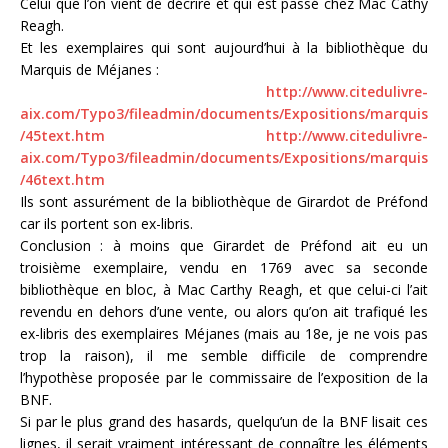
Celui que l’on vient de décrire et qui est passé chez Mac Cathy
Reagh.
Et les exemplaires qui sont aujourd’hui à la bibliothèque du
Marquis de Méjanes :
http://www.citedulivre-
aix.com/Typo3/fileadmin/documents/Expositions/marquis
/45text.htm
http://www.citedulivre-
aix.com/Typo3/fileadmin/documents/Expositions/marquis
/46text.htm
Ils sont assurément de la bibliothèque de Girardot de Préfond
car ils portent son ex-libris.
Conclusion : à moins que Girardet de Préfond ait eu un
troisième exemplaire, vendu en 1769 avec sa seconde
bibliothèque en bloc, à Mac Carthy Reagh, et que celui-ci l’ait
revendu en dehors d’une vente, ou alors qu’on ait trafiqué les
ex-libris des exemplaires Méjanes (mais au 18e, je ne vois pas
trop la raison), il me semble difficile de comprendre
l’hypothèse proposée par le commissaire de l’exposition de la
BNF.
Si par le plus grand des hasards, quelqu’un de la BNF lisait ces
lignes, il serait vraiment intéressant de connaître les éléments