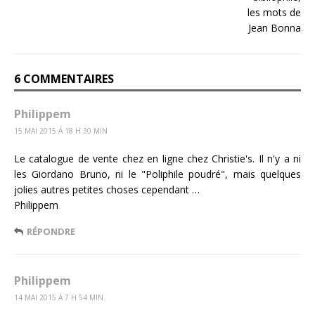
6 COMMENTAIRES
Philippem
15 MAI 2015 Á 18 H 30 MIN
Le catalogue de vente chez en ligne chez Christie's. Il n'y a ni
les Giordano Bruno, ni le "Poliphile poudré", mais quelques
jolies autres petites choses cependant …
Philippem
RÉPONDRE
Philippem
14 MAI 2015 Á 7 H 54 MIN