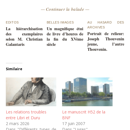
— Continuer la balade —
EDITOS
BELLES IMAGES
AU HASARD DES
La hiérarchisation
Un magnifique étui
ARCHIVES
Portrait de relieur:
des exemplaires
de livre d’heures de
Joseph Thouvenin
selon M. Christian
la fin du XVème
jeune, l’autre
Galantaris
siècle
Thouvenin.
Similaire
Les relations troubles
Le manuscrit H52 de la
entre Libri et Duru
BNF
2 mars 2026
17 juin 2007
Dans "Différents types de
Dans "Livres"