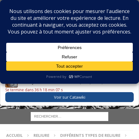
BIBLIOPHILIE.COM
LE BLOG DU BIBLIOPHILE, DES BIBLIOPHILES, DE LA
BIBLIOPHILIE ET DES LIVRES ANCIENS
LE LIVRE DU JOUR
Godefroy – Histoire de Charles VI (1663) ·
225,00 EUR
Se termine dans 36 h 18 min 06 s
Voir sur Catawiki
ACCUEIL
RELIURE
DIFFÉRENTS TYPES DE RELIURE