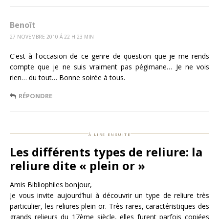
Benoît
27 NOVEMBRE 2010 Á 22 H 23 MIN
C'est à l'occasion de ce genre de question que je me rends
compte que je ne suis vraiment pas pégimane… Je ne vois
rien… du tout… Bonne soirée à tous.
RÉPONDRE
à lire ensuite
Les différents types de reliure: la
reliure dite « plein or »
Amis Bibliophiles bonjour,
Je vous invite aujourd’hui à découvrir un type de reliure très
particulier, les reliures plein or. Très rares, caractéristiques des
grands relieurs du 17ème siècle, elles furent parfois copiées