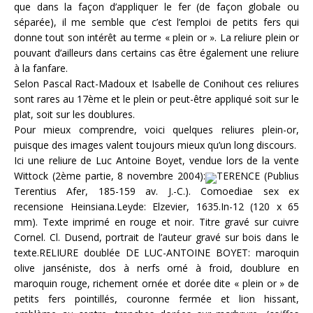
que dans la façon d’appliquer le fer (de façon globale ou
séparée), il me semble que c’est l’emploi de petits fers qui
donne tout son intérêt au terme « plein or ». La reliure plein or
pouvant d’ailleurs dans certains cas être également une reliure
à la fanfare.
Selon Pascal Ract-Madoux et Isabelle de Conihout ces reliures
sont rares au 17ème et le plein or peut-être appliqué soit sur le
plat, soit sur les doublures.
Pour mieux comprendre, voici quelques reliures plein-or,
puisque des images valent toujours mieux qu’un long discours.
Ici une reliure de Luc Antoine Boyet, vendue lors de la vente
Wittock (2ème partie, 8 novembre 2004):
TERENCE (Publius
Terentius Afer, 185-159 av. J.-C.). Comoediae sex ex
recensione Heinsiana.Leyde: Elzevier, 1635.In-12 (120 x 65
mm). Texte imprimé en rouge et noir. Titre gravé sur cuivre
Cornel. Cl. Dusend, portrait de l’auteur gravé sur bois dans le
texte.RELIURE doublée DE LUC-ANTOINE BOYET: maroquin
olive janséniste, dos à nerfs orné à froid, doublure en
maroquin rouge, richement ornée et dorée dite « plein or » de
petits fers pointillés, couronne fermée et lion hissant,