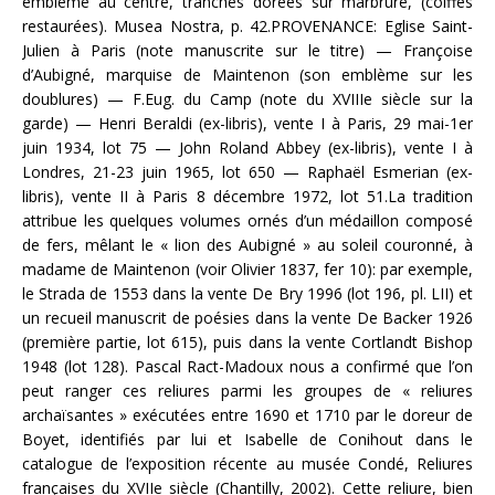
emblème au centre, tranches dorées sur marbrure, (coiffes
restaurées). Musea Nostra, p. 42.PROVENANCE: Eglise Saint-
Julien à Paris (note manuscrite sur le titre) — Françoise
d’Aubigné, marquise de Maintenon (son emblème sur les
doublures) — F.Eug. du Camp (note du XVIIIe siècle sur la
garde) — Henri Beraldi (ex-libris), vente I à Paris, 29 mai-1er
juin 1934, lot 75 — John Roland Abbey (ex-libris), vente I à
Londres, 21-23 juin 1965, lot 650 — Raphaël Esmerian (ex-
libris), vente II à Paris 8 décembre 1972, lot 51.La tradition
attribue les quelques volumes ornés d’un médaillon composé
de fers, mêlant le « lion des Aubigné » au soleil couronné, à
madame de Maintenon (voir Olivier 1837, fer 10): par exemple,
le Strada de 1553 dans la vente De Bry 1996 (lot 196, pl. LII) et
un recueil manuscrit de poésies dans la vente De Backer 1926
(première partie, lot 615), puis dans la vente Cortlandt Bishop
1948 (lot 128). Pascal Ract-Madoux nous a confirmé que l’on
peut ranger ces reliures parmi les groupes de « reliures
archaïsantes » exécutées entre 1690 et 1710 par le doreur de
Boyet, identifiés par lui et Isabelle de Conihout dans le
catalogue de l’exposition récente au musée Condé, Reliures
françaises du XVIIe siècle (Chantilly, 2002). Cette reliure, bien