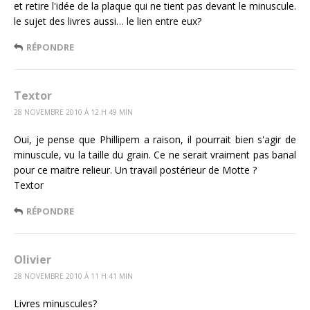
et retire l'idée de la plaque qui ne tient pas devant le minuscule.
le sujet des livres aussi… le lien entre eux?
RÉPONDRE
Textor
28 NOVEMBRE 2010 Á 12 H 49 MIN
Oui, je pense que Phillipem a raison, il pourrait bien s'agir de
minuscule, vu la taille du grain. Ce ne serait vraiment pas banal
pour ce maitre relieur. Un travail postérieur de Motte ?
Textor
RÉPONDRE
Olivier
28 NOVEMBRE 2010 Á 11 H 41 MIN
Livres minuscules?