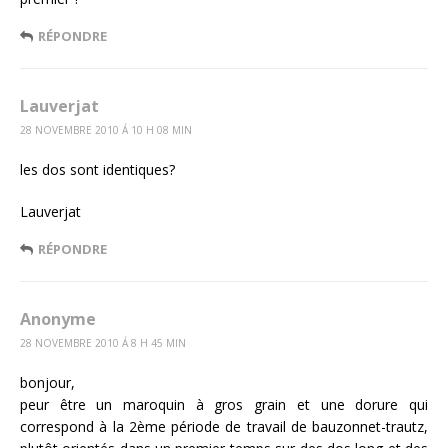
RÉPONDRE
Lauverjat
28 NOVEMBRE 2010 Á 10 H 08 MIN
les dos sont identiques?
Lauverjat
RÉPONDRE
Anonyme
28 NOVEMBRE 2010 Á 8 H 45 MIN
bonjour,
peur être un maroquin à gros grain et une dorure qui
correspond à la 2ème période de travail de bauzonnet-trautz,