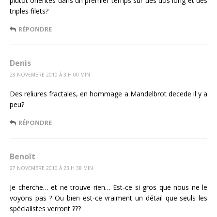
plutôt orientés dans un premier temps sur des dos long et des
triples filets?
RÉPONDRE
Denis
28 NOVEMBRE 2010 Á 3 H 00 MIN
Des reliures fractales, en hommage a Mandelbrot decede il y a
peu?
RÉPONDRE
Benoît
27 NOVEMBRE 2010 Á 23 H 38 MIN
Je cherche… et ne trouve rien… Est-ce si gros que nous ne le
voyons pas ? Ou bien est-ce vraiment un détail que seuls les
spécialistes verront ???