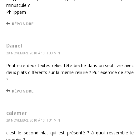
minuscule ?
Philippem
RÉPONDRE
Daniel
28 NOVEMBRE 2010 Á 10 H 33 MIN
Peut être deux textes reliés tête bêche dans un seul livre avec
deux plats différents sur la même reliure ? Pur exercice de style
?
RÉPONDRE
calamar
28 NOVEMBRE 2010 Á 10 H 31 MIN
c'est le second plat qui est présenté ? à quoi ressemble le
premier ?