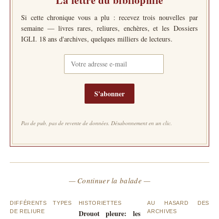
La lettre du bibliophile
Si cette chronique vous a plu : recevez trois nouvelles par
semaine — livres rares, reliures, enchères, et les Dossiers
IGLI. 18 ans d'archives, quelques milliers de lecteurs.
S'abonner
Pas de pub, pas de revente de données. Désabonnement en un clic.
— Continuer la balade —
DIFFÉRENTS TYPES
HISTORIETTES
AU HASARD DES
DE RELIURE
Drouot pleure: les
ARCHIVES