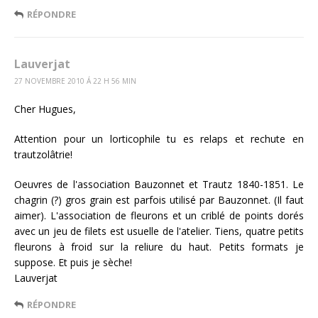
RÉPONDRE
Lauverjat
27 NOVEMBRE 2010 Á 22 H 56 MIN
Cher Hugues,
Attention pour un lorticophile tu es relaps et rechute en
trautzolâtrie!
Oeuvres de l'association Bauzonnet et Trautz 1840-1851. Le
chagrin (?) gros grain est parfois utilisé par Bauzonnet. (Il faut
aimer). L'association de fleurons et un criblé de points dorés
avec un jeu de filets est usuelle de l'atelier. Tiens, quatre petits
fleurons à froid sur la reliure du haut. Petits formats je
suppose. Et puis je sèche!
Lauverjat
RÉPONDRE