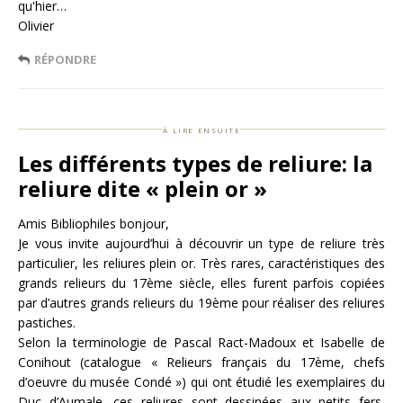
qu'hier…
Olivier
RÉPONDRE
à lire ensuite
Les différents types de reliure: la
reliure dite « plein or »
Amis Bibliophiles bonjour,
Je vous invite aujourd’hui à découvrir un type de reliure très
particulier, les reliures plein or. Très rares, caractéristiques des
grands relieurs du 17ème siècle, elles furent parfois copiées
par d’autres grands relieurs du 19ème pour réaliser des reliures
pastiches.
Selon la terminologie de Pascal Ract-Madoux et Isabelle de
Conihout (catalogue « Relieurs français du 17ème, chefs
d’oeuvre du musée Condé ») qui ont étudié les exemplaires du
Duc d’Aumale, ces reliures sont dessinées aux petits fers,