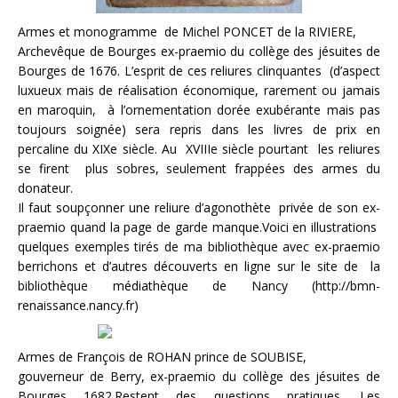
Armes et monogramme de Michel PONCET de la RIVIERE,
Archevêque de Bourges ex-praemio du collège des jésuites de
Bourges de 1676. L’esprit de ces reliures clinquantes (d’aspect
luxueux mais de réalisation économique, rarement ou jamais
en maroquin, à l’ornementation dorée exubérante mais pas
toujours soignée) sera repris dans les livres de prix en
percaline du XIXe siècle. Au XVIIIe siècle pourtant les reliures
se firent plus sobres, seulement frappées des armes du
donateur.
Il faut soupçonner une reliure d’agonothète privée de son ex-
praemio quand la page de garde manque.Voici en illustrations
quelques exemples tirés de ma bibliothèque avec ex-praemio
berrichons et d’autres découverts en ligne sur le site de la
bibliothèque médiathèque de Nancy (http://bmn-
renaissance.nancy.fr)
Armes de François de ROHAN prince de SOUBISE,
gouverneur de Berry, ex-praemio du collège des jésuites de
Bourges 1682.Restent des questions pratiques. Les