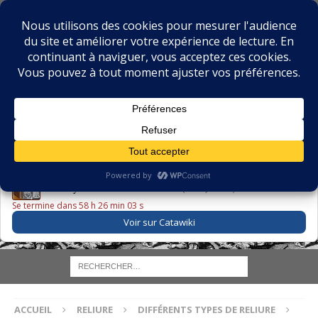
BIBLIOPHILIE.COM
LE BLOG DU BIBLIOPHILE, DES BIBLIOPHILES, DE LA
BIBLIOPHILIE ET DES LIVRES ANCIENS
LE LIVRE DU JOUR
Godefroy – Histoire de Charles VI (1663) ·
225,00 EUR
Se termine dans 58 h 26 min 02 s
Voir sur Catawiki
ACCUEIL
RELIURE
DIFFÉRENTS TYPES DE RELIURE