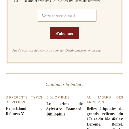
IGLI. 18 ans d'archives, quelques milliers de lecteurs.
S'abonner
Pas de pub, pas de revente de données. Désabonnement en un clic.
— Continuer la balade —
DIFFÉRENTS TYPES
BIBLIOPHILES
AU HASARD DES
DE RELIURE
Le crime de
ARCHIVES
Expositiond e
Belles étiquettes de
Sylvestre Bonnard,
Reliures V
grands relieurs du
Bibliophile
17e et du 18e siècles:
Derome, Roffet,