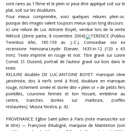
sont rares au 17ème et le plein or peut-être appliqué soit sur le
plat, soit sur les doublures.
Pour mieux comprendre, voici quelques reliures plein-or,
puisque des images valent toujours mieux qu’un long discours.
Ici une reliure de Luc Antoine Boyet, vendue lors de la vente
Wittock (2ème partie, 8 novembre 2004):
TERENCE (Publius
Terentius Afer, 185-159 av. J.-C.). Comoediae sex ex
recensione Heinsiana.Leyde: Elzevier, 1635.In-12 (120 x 65
mm). Texte imprimé en rouge et noir. Titre gravé sur cuivre
Cornel. Cl. Dusend, portrait de l’auteur gravé sur bois dans le
texte.
RELIURE doublée DE LUC-ANTOINE BOYET: maroquin olive
janséniste, dos à nerfs orné à froid, doublure en maroquin
rouge, richement ornée et dorée dite « plein or » de petits fers
pointillés, couronne fermée et lion hissant, emblème au
centre, tranches dorées sur marbrure, (coiffes
restaurées). Musea Nostra, p. 42.
PROVENANCE: Eglise Saint-Julien à Paris (note manuscrite sur
le titre) — Françoise d’Aubigné, marquise de Maintenon (son