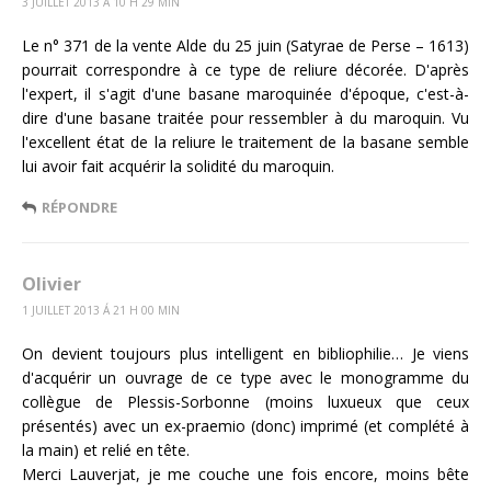
3 JUILLET 2013 Á 10 H 29 MIN
Le n° 371 de la vente Alde du 25 juin (Satyrae de Perse – 1613)
pourrait correspondre à ce type de reliure décorée. D'après
l'expert, il s'agit d'une basane maroquinée d'époque, c'est-à-
dire d'une basane traitée pour ressembler à du maroquin. Vu
l'excellent état de la reliure le traitement de la basane semble
lui avoir fait acquérir la solidité du maroquin.
RÉPONDRE
Olivier
1 JUILLET 2013 Á 21 H 00 MIN
On devient toujours plus intelligent en bibliophilie… Je viens
d'acquérir un ouvrage de ce type avec le monogramme du
collègue de Plessis-Sorbonne (moins luxueux que ceux
présentés) avec un ex-praemio (donc) imprimé (et complété à
la main) et relié en tête.
Merci Lauverjat, je me couche une fois encore, moins bête