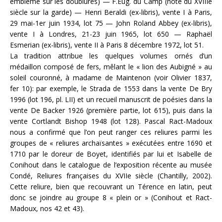
emblème sur les doublures) — F.Eug. du Camp (note du XVIIIe
siècle sur la garde) — Henri Beraldi (ex-libris), vente I à Paris,
29 mai-1er juin 1934, lot 75 — John Roland Abbey (ex-libris),
vente I à Londres, 21-23 juin 1965, lot 650 — Raphaël
Esmerian (ex-libris), vente II à Paris 8 décembre 1972, lot 51.
La tradition attribue les quelques volumes ornés d’un
médaillon composé de fers, mêlant le « lion des Aubigné » au
soleil couronné, à madame de Maintenon (voir Olivier 1837,
fer 10): par exemple, le Strada de 1553 dans la vente De Bry
1996 (lot 196, pl. LII) et un recueil manuscrit de poésies dans la
vente De Backer 1926 (première partie, lot 615), puis dans la
vente Cortlandt Bishop 1948 (lot 128). Pascal Ract-Madoux
nous a confirmé que l’on peut ranger ces reliures parmi les
groupes de « reliures archaïsantes » exécutées entre 1690 et
1710 par le doreur de Boyet, identifiés par lui et Isabelle de
Conihout dans le catalogue de l’exposition récente au musée
Condé, Reliures françaises du XVIIe siècle (Chantilly, 2002).
Cette reliure, bien que recouvrant un Térence en latin, peut
donc se joindre au groupe 8 « plein or » (Conihout et Ract-
Madoux, nos 42 et 43).