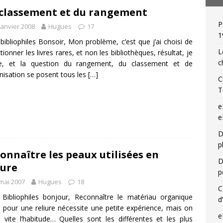
classement et du rangement
P
janvier 2008
Hugues
17
 de relieur : Charles Meunier (1866-1948), « une reliure par jour »!
1
bibliophiles Bonsoir, Mon problème, c’est que j’ai choisi de
L
ctionner les livres rares, et non les bibliothèques, résultat, je
c
le, et la question du rangement, du classement et de
anisation se posent tous les
[…]
C
T
e
e
D
p
onnaître les peaux utilisées en
D
iure
p
mai 2007
Hugues
18
C
Bibliophiles bonjour, Reconnaître le matériau organique
d
sé pour une reliure nécessite une petite expérience, mais on
e
 vite l’habitude… Quelles sont les différentes et les plus