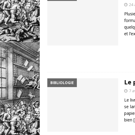
24 
Plusi
forma
quelq
et l’
Le 
BIBLIOLOGIE
7 a
Le li
se la
papie
bien