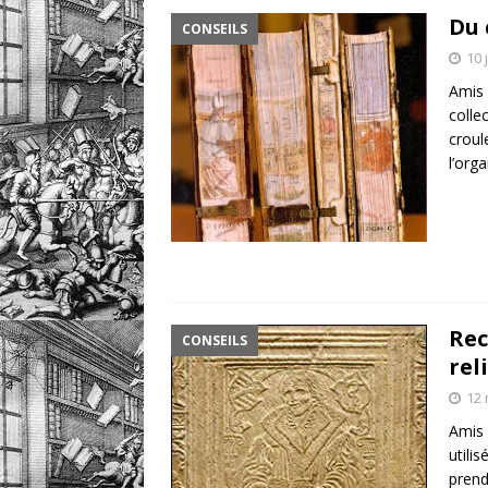
Du 
CONSEILS
retrouver?
DIVERS
10 
[ 7 août 2026 ]
Portrait
Amis 
DIVERS
colle
crou
l’org
Rec
CONSEILS
rel
12 
Amis 
utili
prend