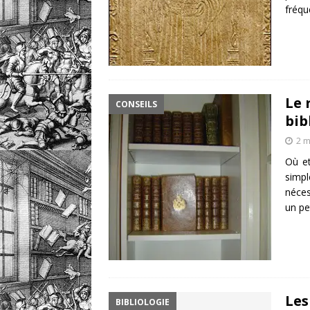
fréqu
Le 
CONSEILS
bib
2 m
Où et
simp
néces
un pe
Les
BIBLIOLOGIE