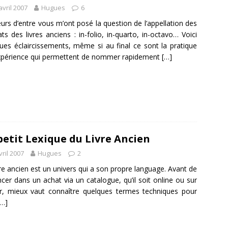
avril 2007
Hugues
6
eurs d’entre vous m’ont posé la question de l’appellation des
ts des livres anciens : in-folio, in-quarto, in-octavo… Voici
ues éclaircissements, même si au final ce sont la pratique
expérience qui permettent de nommer rapidement
[…]
petit Lexique du Livre Ancien
vril 2007
Hugues
2
vre ancien est un univers qui a son propre language. Avant de
ncer dans un achat via un catalogue, qu’il soit online ou sur
r, mieux vaut connaître quelques termes techniques pour
[…]