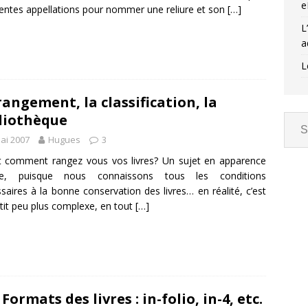
e
entes appellations pour nommer une reliure et son
[…]
L
a
L
rangement, la classification, la
liothèque
ai 2007
Hugues
3
 comment rangez vous vos livres? Un sujet en apparence
le, puisque nous connaissons tous les conditions
saires à la bonne conservation des livres… en réalité, c’est
tit peu plus complexe, en tout
[…]
 Formats des livres : in-folio, in-4, etc.