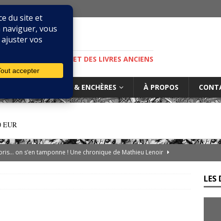
M
S, DE LA BIBLIOPHILIE ET DES LIVRES ANCIENS
IURES
MARCHÉ & ENCHÈRES
À PROPOS
CONT
0 EUR
ibris… on s’en tamponne ! Une chronique de Mathieu Lenoir
LES 
es d’Adso de Melk : Le Dernier Templier
DIVERS
— Livres singuliers croisés sur eBay et Catawiki
EBAYANA
de.com : le vendeur, l’expert et la plateforme… comment s’y