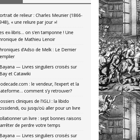
ortrait de relieur : Charles Meunier (1866-
948), « une reliure par jour »!
es ex-libris… on s’en tamponne ! Une
hronique de Mathieu Lenoir
hroniques d’Adso de Melk : Le Dernier
emplier
Bayana — Livres singuliers croisés sur
Bay et Catawiki
odecade.com : le vendeur, l’expert et la
lateforme… comment s’y retrouver?
ossiers cliniques de l’IGLI : la libido
ossidendi, ou jusqu’où aller pour un livre
ollationner un livre : sept bonnes raisons
’arrêter de perdre votre temps
Bayana — Livres singuliers croisés sur