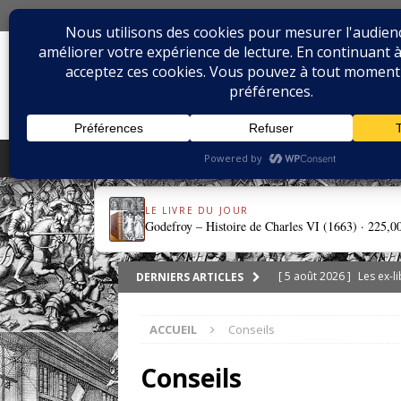
8 AOÛT 2026
BIBLIOPHILIE.CO
LE BLOG DU BIBLIOPHILE, DES BIBLIOPHILE
ACCUEIL
SÉRIES
LIVRES & REL
LE LIVRE DU JOUR
Godefroy – Histoire de Charles VI (1663) ·
225,0
[ 5 août 2026 ]
Les ex-l
DERNIERS ARTICLES
DIVERS
ACCUEIL
Conseils
[ 3 août 2026 ]
Chroniqu
[ 1 août 2026 ]
eBayana 
Conseils
[ 31 juillet 2026 ]
Dodeca