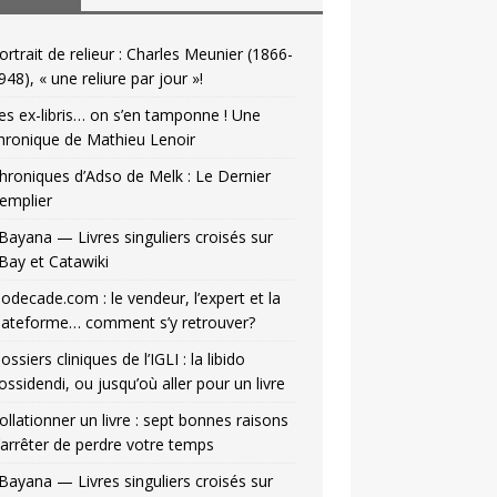
ortrait de relieur : Charles Meunier (1866-
948), « une reliure par jour »!
es ex-libris… on s’en tamponne ! Une
hronique de Mathieu Lenoir
hroniques d’Adso de Melk : Le Dernier
emplier
Bayana — Livres singuliers croisés sur
Bay et Catawiki
odecade.com : le vendeur, l’expert et la
lateforme… comment s’y retrouver?
ossiers cliniques de l’IGLI : la libido
ossidendi, ou jusqu’où aller pour un livre
ollationner un livre : sept bonnes raisons
’arrêter de perdre votre temps
Bayana — Livres singuliers croisés sur