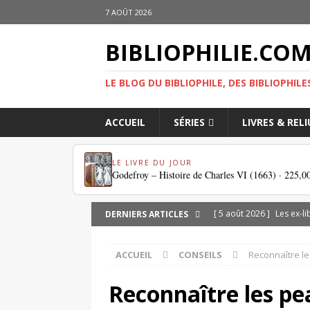
7 AOÛT 2026
BIBLIOPHILIE.CO
LE BLOG DU BIBLIOPHILE, DES BIBLIOPHILE
ACCUEIL
SÉRIES
LIVRES & REL
LE LIVRE DU JOUR
Godefroy – Histoire de Charles VI (1663) ·
225,0
[ 5 août 2026 ]
Les ex-l
DERNIERS ARTICLES
DIVERS
ACCUEIL
CONSEILS
Reconnaître le
[ 3 août 2026 ]
Chroniqu
[ 1 août 2026 ]
eBayana 
Reconnaître les pea
[ 31 juillet 2026 ]
Dodeca