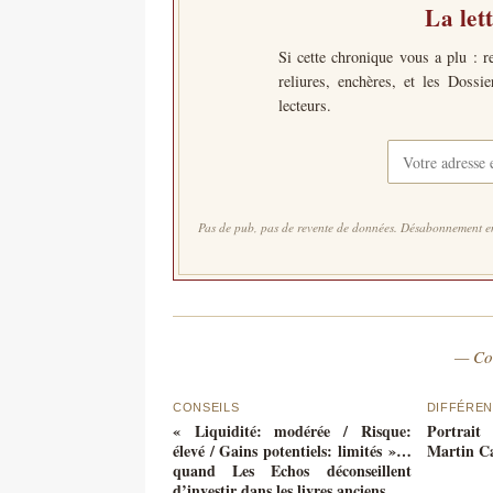
La let
Si cette chronique vous a plu : r
reliures, enchères, et les Dossi
lecteurs.
Pas de pub, pas de revente de données. Désabonnement en
— Co
CONSEILS
DIFFÉREN
« Liquidité: modérée / Risque:
Portrait
élevé / Gains potentiels: limités »…
Martin C
quand Les Echos déconseillent
d’investir dans les livres anciens