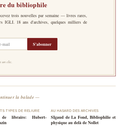
tre du bibliophile
ecevez trois nouvelles par semaine — livres rares,
ers IGLI. 18 ans d'archives, quelques milliers de
S'abonner
 un clic.
ntinuer la balade —
TS TYPES DE RELIURE
AU HASARD DES ARCHIVES
 de libraire: Hubert-
SIgaud de La Fond, Bibliophilie et
azin
physique au delà de Nollet