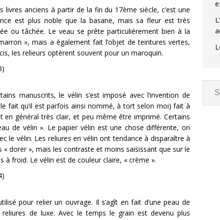
e
s livres anciens à partir de la fin du 17ème siècle, c’est une
L
nce est plus noble que la basane, mais sa fleur est très
a
ayée ou tâchée. Le veau se prête particulièrement bien à la
marron », mais a également fait l’objet de teintures vertes,
L
cis, les relieurs optèrent souvent pour un maroquin.
certains manuscrits, le vélin s’est imposé avec l’invention de
le fait qu’il est parfois ainsi nommé, à tort selon moi) fait à
st en général très clair, et peu même être imprimé. Certains
eau de vélin ». Le papier vélin est une chose différente, on
c le vélin. Les reliures en vélin ont tendance à disparaître à
s « dorer », mais les contraste et moins saisissant que sur le
à froid. Le vélin est de couleur claire, « crème ».
lisé pour relier un ouvrage. Il s’agît en fait d’une peau de
 reliures de luxe. Avec le temps le grain est devenu plus