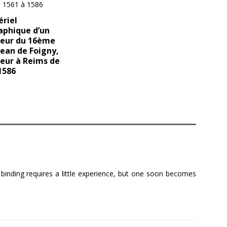
riel
aphique d’un
eur du 16ème
 Jean de Foigny,
eur à Reims de
1586
 binding requires a little experience, but one soon becomes