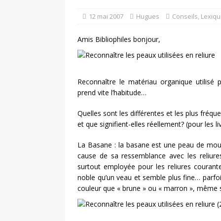
retrouver?
DIVERS
12 mai 2007
Hugues
Conseils
,
Lexiq
[ 7 août 2026 ]
Portrait 
Amis Bibliophiles bonjour,
DIVERS
Reconnaître le matériau organique utilisé 
prend vite l’habitude…
Quelles sont les différentes et les plus fréq
et que signifient-elles réellement? (pour les li
La Basane : la basane est une peau de mout
cause de sa ressemblance avec les reliures
surtout employée pour les reliures courant
noble qu’un veau et semble plus fine… parfoi
couleur que « brune » ou « marron », même si