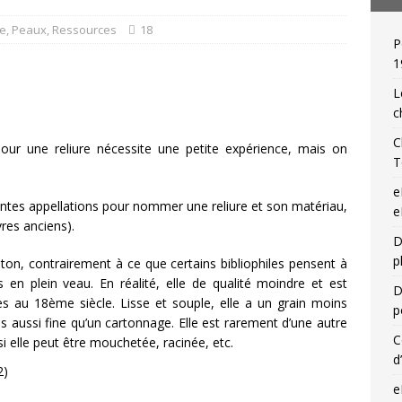
ue
,
Peaux
,
Ressources
18
P
de relieur : Charles Meunier (1866-1948), « une reliure par jour »!
1
L
c
C
pour une reliure nécessite une petite expérience, mais on
T
e
uentes appellations pour nommer une reliure et son matériau,
e
vres anciens).
D
p
on, contrairement à ce que certains bibliophiles pensent à
 en plein veau. En réalité, elle de qualité moindre et est
D
es au 18ème siècle. Lisse et souple, elle a un grain moins
p
s aussi fine qu’un cartonnage. Elle est rarement d’une autre
C
 elle peut être mouchetée, racinée, etc.
d
e