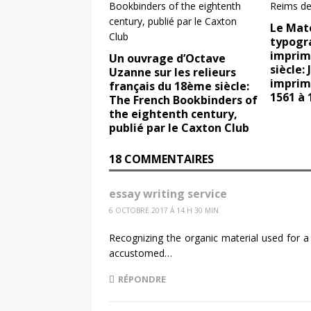
Le Maté
typogr
imprim
Un ouvrage d’Octave
siècle:
Uzanne sur les relieurs
imprim
français du 18ème siècle:
1561 à 
The French Bookbinders of
the eightenth century,
publié par le Caxton Club
18 COMMENTAIRES
essay writing service
6 OCTOBRE 2017 Á 14 H 30 MIN
Recognizing the organic material used for a
accustomed…
RÉPONDRE