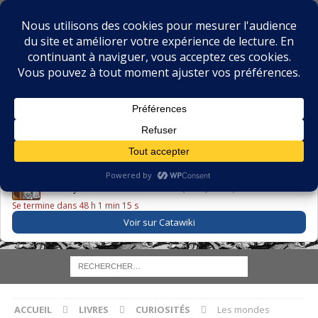
BIBLIOPHILIE.COM
LE BLOG DU BIBLIOPHILE, DES BIBLIOPHILES, DE LA
BIBLIOPHILIE ET DES LIVRES ANCIENS
LE LIVRE DU JOUR
Godefroy – Histoire de Charles VI (1663) ·
225,00 EUR
Se termine dans 48 h 1 min 14 s
Voir sur Catawiki
ACCUEIL
LIVRES
CURIOSITÉS
Les mondes