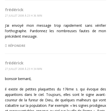
frédérick
27 JUILLET 2008 Á 23 H 36 MIN
j’ai envoyé mon message trop rapidement sans vérifier
l’orthographe. Pardonnez les nombreuses fautes de mon
précédent message.
RÉPONDRE
frédérick
27 JUILLET 2008 Á 23 H 34 MIN
bonsoir bernard,
il existe de petites plaquettes du 17ème s. qui évoque des
apparitions dans le ciel. Toujours, elles sont le signe avant-
coureur de la fureur de Dieu, de quelques malheurs qui vont
s’abattre sur la population. Par exemple: « les signes prodigieux
et espouvantables apparus au ciel sur la ville de Rome », Paris,