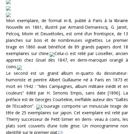
Mon exemplaire, de format in-8, publié à Paris à la librairie
Nouvelle en 1861, illustré par Armand-Demarescq, G. Janet,
Pelcoq, Morin et Deuxétoiles, est orné d’un frontispice, de 13
planches sur bois et de nombreuses vignettes. Le premier
tirage en 1860 avait bénéficié de 89 grands papiers dont 18
exemplaires sur chine.
Celui-ci est relié par Loisellier, ancien
apprenti chez Gruel dès 1847, en demi-maroquin orangé à
coins.
Le second est un grand album in-quarto du dessinateur-
humoriste et peintre Albert Guillaume né à Paris en 1873 et
mort en 1942 : “Mes Campagnes, album militaire inédit et en
couleurs” édité par H. Simonis Empis, sans date [1896]. La
préface est de Georges Courteline, ineffable auteur des “Gaîtés
de l’Escadron”.
L’ouvrage comporte un minuscule tirage de
tête de 25 exemplaires sur japon. Cet exemplaire est relié par
Thierry successeur de Petit-Simier en demi- veau à coins, les
plats sont couverts d’une toile grise. Un monogramme non
identifié sur le premier plat.