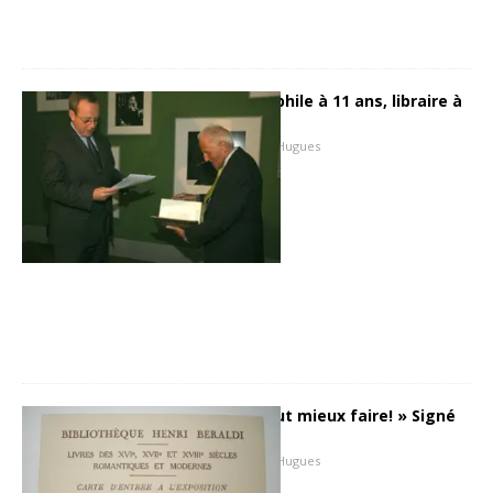
Pierre Berès, bibliophile à 11 ans, libraire à
17 ans…
16 décembre 2007
Hugues
« Elève Beraldi : peut mieux faire! » Signé
Berès
11 décembre 2007
Hugues