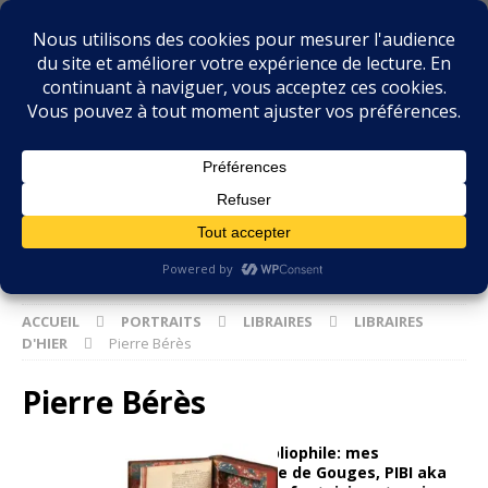
BIBLIOPHILIE.COM
LE BLOG DU BIBLIOPHILE, DES BIBLIOPHILES, DE LA
BIBLIOPHILIE ET DES LIVRES ANCIENS
ACCUEIL
PORTRAITS
LIBRAIRES
LIBRAIRES
D'HIER
Pierre Bérès
Pierre Bérès
Miscellanées du Bibliophile: mes
hommages Madame de Gouges, PIBI aka