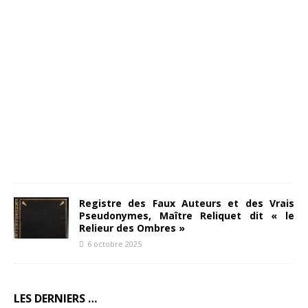
2
9
o
c
t
o
b
r
e
2
0
1
1
Registre des Faux Auteurs et des Vrais
Pseudonymes, Maître Reliquet dit « le
Relieur des Ombres »
6 octobre 2025
LES DERNIERS …