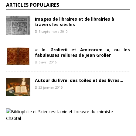
ARTICLES POPULAIRES
Images de libraires et de librairies à
travers les siècles
5 septembre 2010
« Io. Grolierii et Amicorum », ou les
fabuleuses reliures de Jean Grolier
6 avril 2016
Autour du livre: des toiles et des livres…
23 janvier 2015
B
i
b
l
i