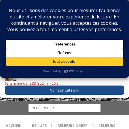
BIBLIOPHILIE.COM
LE BLOG DU BIBLIOPHILE, DES BIBLIOPHILES, DE LA
BIBLIOPHILIE ET DES LIVRES ANCIENS
LE LIVRE DU JOUR
Godefroy – Histoire de Charles VI (1663) ·
225,00 EUR
Se termine dans 33 h 52 min 55 s
Voir sur Catawiki
ACCUEIL
RELIURE
RELIEURS D'HIER
RELIEURS