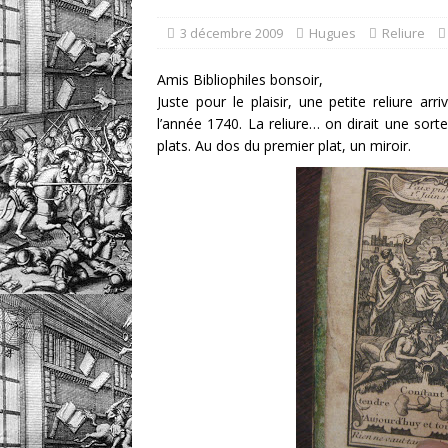
retrouver?
DIVERS
3 décembre 2009
Hugues
Reliure
[ 7 août 2026 ]
Portrait 
Amis Bibliophiles bonsoir,
DIVERS
Juste pour le plaisir, une petite reliure 
l’année 1740. La reliure… on dirait une sorte
plats. Au dos du premier plat, un miroir.