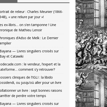
ortrait de relieur : Charles Meunier (1866-
948), « une reliure par jour »!
es ex-libris… on s’en tamponne ! Une
hronique de Mathieu Lenoir
hroniques d’Adso de Melk : Le Dernier
emplier
Bayana — Livres singuliers croisés sur
Bay et Catawiki
odecade.com : le vendeur, l’expert et la
lateforme… comment s’y retrouver?
ossiers cliniques de l’IGLI : la libido
ossidendi, ou jusqu’où aller pour un livre
ollationner un livre : sept bonnes raisons
’arrêter de perdre votre temps
Bayana — Livres singuliers croisés sur