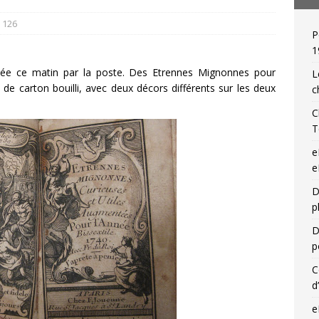
126
P
de relieur : Charles Meunier (1866-1948), « une reliure par jour »!
1
arrivée ce matin par la poste. Des Etrennes Mignonnes pour
L
 de carton bouilli, avec deux décors différents sur les deux
c
C
T
e
e
D
p
D
p
C
d
e