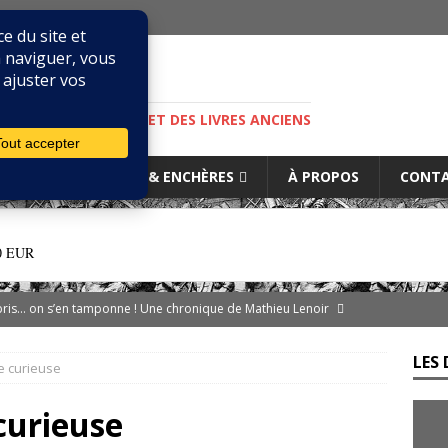
M
S, DE LA BIBLIOPHILIE ET DES LIVRES ANCIENS
IURES
MARCHÉ & ENCHÈRES
À PROPOS
CONT
0 EUR
ibris… on s’en tamponne ! Une chronique de Mathieu Lenoir
LES 
re curieuse
es d’Adso de Melk : Le Dernier Templier
DIVERS
— Livres singuliers croisés sur eBay et Catawiki
EBAYANA
 curieuse
de.com : le vendeur, l’expert et la plateforme… comment s’y