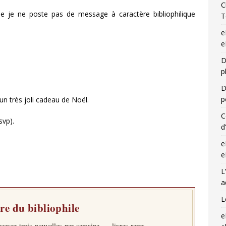
C
 je ne poste pas de message à caractère bibliophilique
T
e
e
D
p
D
p
un très joli cadeau de Noël.
C
svp).
d
e
e
L
a
L
tre du bibliophile
e
ecevez trois nouvelles par semaine — livres rares,