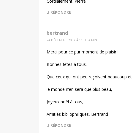
Cordialement. Pierre
RÉPONDRE
bertrand
24 DÉCEMBRE 2007 Á 11 H 34 MIN
Merci pour ce pur moment de plaisir !
Bonnes fêtes à tous.
Que ceux qui ont peu reçoivent beaucoup et 
le monde n’en sera que plus beau,
Joyeux noël à tous,
Amitiés bibliophiliques, Bertrand
RÉPONDRE