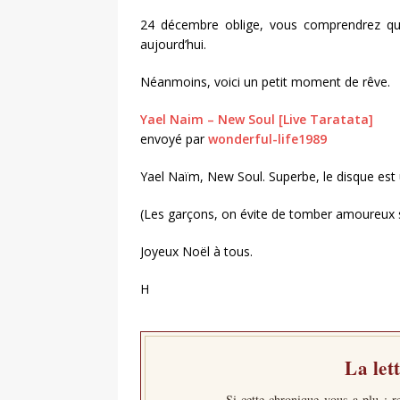
DIVERS
24 décembre oblige, vous comprendrez que
aujourd’hui.
Néanmoins, voici un petit moment de rêve.
Yael Naim – New Soul [Live Taratata]
envoyé par
wonderful-life1989
Yael Naïm, New Soul. Superbe, le disque est 
(Les garçons, on évite de tomber amoureux 
Joyeux Noël à tous.
H
La let
Si cette chronique vous a plu : r