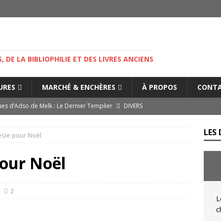
M
S, DE LA BIBLIOPHILIE ET DES LIVRES ANCIENS
IURES
MARCHÉ & ENCHÈRES
À PROPOS
CONT
es d’Adso de Melk : Le Dernier Templier
DIVERS
— Livres singuliers croisés sur eBay et Catawiki
EBAYANA
LES 
sie pour Noël
de.com : le vendeur, l’expert et la plateforme… comment s’y
pour Noël
s cliniques de l’IGLI : la libido possidendi, ou jusqu’où aller pour
NIQUES DE L'IGLI
2
L
ibris… on s’en tamponne ! Une chronique de Mathieu Lenoir
c