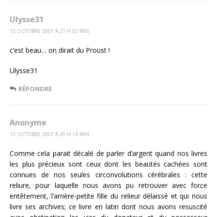
Ulysse31
12 OCTOBRE 2007 Á 21 H 02 MIN
c’est beau… on dirait du Proust !
Ulysse31
RÉPONDRE
Anonyme
12 OCTOBRE 2007 Á 20 H 14 MIN
Comme cela parait décalé de parler d’argent quand nos livres
les plus précieux sont ceux dont les beautés cachées sont
connues de nos seules circonvolutions cérébrales : cette
reliure, pour laquelle nous avons pu retrouver avec force
entêtement, l’arrière-petite fille du relieur délaissé et qui nous
livre ses archives; ce livre en latin dont nous avons resuscité