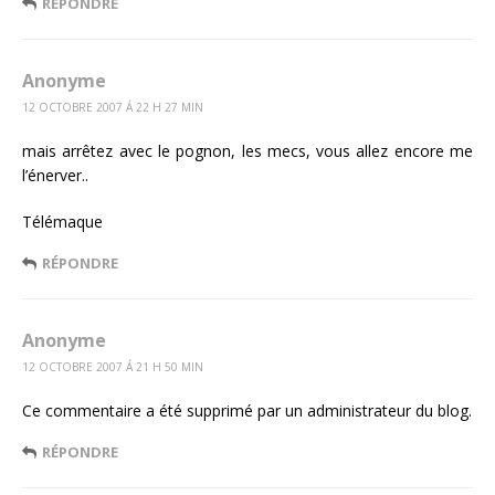
RÉPONDRE
Anonyme
12 OCTOBRE 2007 Á 22 H 27 MIN
mais arrêtez avec le pognon, les mecs, vous allez encore me
l’énerver..
Télémaque
RÉPONDRE
Anonyme
12 OCTOBRE 2007 Á 21 H 50 MIN
Ce commentaire a été supprimé par un administrateur du blog.
RÉPONDRE