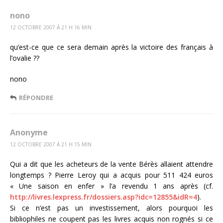
nono
12 OCTOBRE 2007 Á 21 H 16 MIN
qu’est-ce que ce sera demain après la victoire des français à
l’ovalie ??
nono
RÉPONDRE
Anonyme
12 OCTOBRE 2007 Á 21 H 15 MIN
Qui a dit que les acheteurs de la vente Bérès allaient attendre
longtemps ? Pierre Leroy qui a acquis pour 511 424 euros
« Une saison en enfer » l’a revendu 1 ans après (cf.
http://livres.lexpress.fr/dossiers.asp?idc=12855&idR=4
).
Si ce n’est pas un investissement, alors pourquoi les
bibliophiles ne coupent pas les livres acquis non rognés si ce