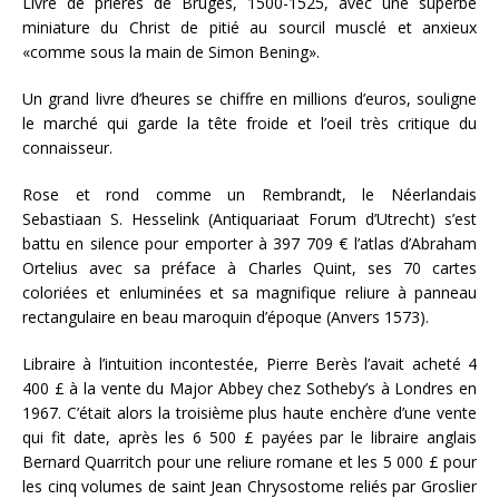
Livre de prières de Bruges, 1500-1525, avec une superbe
miniature du Christ de pitié au sourcil musclé et anxieux
«comme sous la main de Simon Bening».
Un grand livre d’heures se chiffre en millions d’euros, souligne
le marché qui garde la tête froide et l’oeil très critique du
connaisseur.
Rose et rond comme un Rembrandt, le Néerlandais
Sebastiaan S. Hesselink (Antiquariaat Forum d’Utrecht) s’est
battu en silence pour emporter à 397 709 € l’atlas d’Abraham
Ortelius avec sa préface à Charles Quint, ses 70 cartes
coloriées et enluminées et sa magnifique reliure à panneau
rectangulaire en beau maroquin d’époque (Anvers 1573).
Libraire à l’intuition incontestée, Pierre Berès l’avait acheté 4
400 £ à la vente du Major Abbey chez Sotheby’s à Londres en
1967. C’était alors la troisième plus haute enchère d’une vente
qui fit date, après les 6 500 £ payées par le libraire anglais
Bernard Quarritch pour une reliure romane et les 5 000 £ pour
les cinq volumes de saint Jean Chrysostome reliés par Groslier