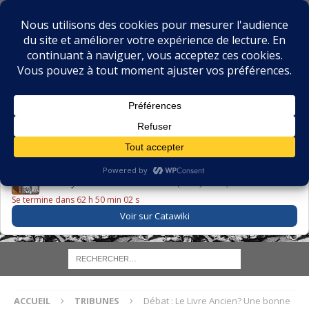
BIBLIOPHILIE.COM
LE BLOG DU BIBLIOPHILE, DES BIBLIOPHILES, DE LA
BIBLIOPHILIE ET DES LIVRES ANCIENS
LE LIVRE DU JOUR
Godefroy – Histoire de Charles VI (1663) ·
225,00 EUR
Se termine dans 62 h 50 min 01 s
Voir sur Catawiki
ACCUEIL
TRIBUNES
Débat : Le Livre Ancien? Une bonne