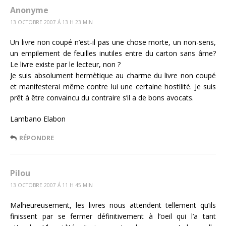
Anonyme
13 OCTOBRE 2007 Á 13 H 23 MIN
Un livre non coupé n’est-il pas une chose morte, un non-sens,
un empilement de feuilles inutiles entre du carton sans âme?
Le livre existe par le lecteur, non ?
Je suis absolument hermètique au charme du livre non coupé
et manifesterai même contre lui une certaine hostilité. Je suis
prêt à être convaincu du contraire s’il a de bons avocats.
Lambano Elabon
RÉPONDRE
Pilou
13 OCTOBRE 2007 Á 11 H 45 MIN
Malheureusement, les livres nous attendent tellement qu’ils
finissent par se fermer définitivement à l’oeil qui l’a tant