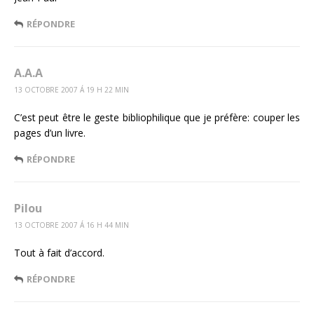
RÉPONDRE
A.A.A
13 OCTOBRE 2007 Á 19 H 22 MIN
C’est peut être le geste bibliophilique que je préfère: couper les
pages d’un livre.
RÉPONDRE
Pilou
13 OCTOBRE 2007 Á 16 H 44 MIN
Tout à fait d’accord.
RÉPONDRE