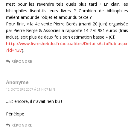
n’est pour les revendre tels quels plus tard ? En clair, les
bibliophiles lisent-ils leurs livres ? Combien de bibliophiles
mêlent amour de l’objet et amour du texte ?
Pour finir, « la 4e vente Pierre Berès (mardi 20 juin) organisée
par Pierre Bergé & Associés a rapporté 14 276 981 euros (frais
inclus), soit plus de deux fois son estimation basse » (Cf.
http://www.livreshebdo.fr/actualites/DetailsActuRub.aspx
?id=137
).
RÉPONDRE
Anonyme
12 OCTOBRE 2007 Á 21 H 07 MIN
…Et encore, il n’avait rien bu !
Pénélope
RÉPONDRE