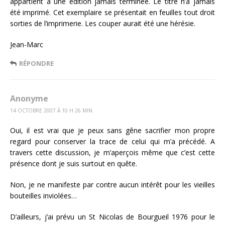
appartient à une édition jamais terminée. Le titre n’a jamais
été imprimé. Cet exemplaire se présentait en feuilles tout droit
sorties de l’imprimerie. Les couper aurait été une hérésie.
Jean-Marc
RÉPONDRE
Anonyme
14 OCTOBRE 2007 Á 10 H 26 MIN
Oui, il est vrai que je peux sans gêne sacrifier mon propre
regard pour conserver la trace de celui qui m’a précédé. A
travers cette discussion, je m’aperçois même que c’est cette
présence dont je suis surtout en quête.
Non, je ne manifeste par contre aucun intérêt pour les vieilles
bouteilles inviolées…
D’ailleurs, j’ai prévu un St Nicolas de Bourgueil 1976 pour le