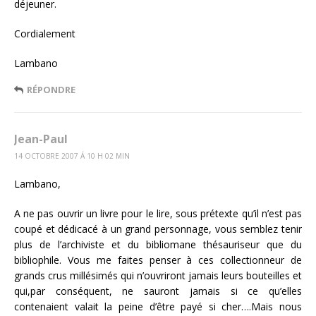
déjeuner.
Cordialement
Lambano
RÉPONDRE
Jean-Paul
14 OCTOBRE 2007 Á 10 H 02 MIN
Lambano,
A ne pas ouvrir un livre pour le lire, sous prétexte qu’il n’est pas
coupé et dédicacé à un grand personnage, vous semblez tenir
plus de l’archiviste et du bibliomane thésauriseur que du
bibliophile. Vous me faites penser à ces collectionneur de
grands crus millésimés qui n’ouvriront jamais leurs bouteilles et
qui,par conséquent, ne sauront jamais si ce qu’elles
contenaient valait la peine d’être payé si cher….Mais nous