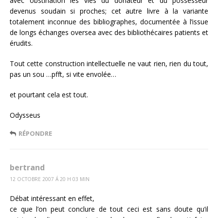
avec obstination les vies du donateur et du possesseur
devenus soudain si proches; cet autre livre à la variante
totalement inconnue des bibliographes, documentée à l’issue
de longs échanges oversea avec des bibliothécaires patients et
érudits.
Tout cette construction intellectuelle ne vaut rien, rien du tout,
pas un sou …pfft, si vite envolée…
et pourtant cela est tout.
Odysseus
RÉPONDRE
bertrand
12 OCTOBRE 2007 Á 20 H 03 MIN
Débat intéressant en effet,
ce que l’on peut conclure de tout ceci est sans doute qu’il