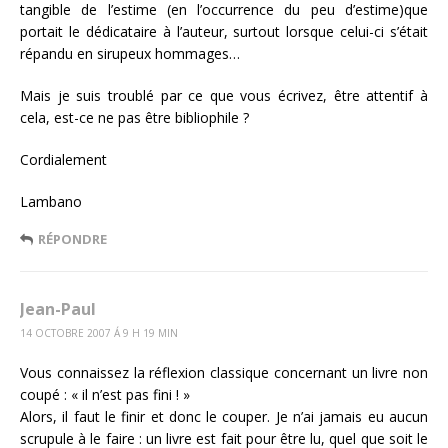
tangible de l’estime (en l’occurrence du peu d’estime)que
portait le dédicataire à l’auteur, surtout lorsque celui-ci s’était
répandu en sirupeux hommages…
Mais je suis troublé par ce que vous écrivez, être attentif à
cela, est-ce ne pas être bibliophile ?
Cordialement
Lambano
RÉPONDRE
Jean-Paul
14 OCTOBRE 2007 Á 9 H 19 MIN
Vous connaissez la réflexion classique concernant un livre non
coupé : « il n’est pas fini ! »
Alors, il faut le finir et donc le couper. Je n’ai jamais eu aucun
scrupule à le faire : un livre est fait pour être lu, quel que soit le