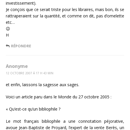
investissement).
Je conçois que ce serait triste pour les libraires, mais bon, ils se
rattraperaient sur la quantité, et comme on dit, pas d’omelette
etc…
😉
H
RÉPONDRE
Anonyme
12 OCTOBRE 2007 Á 17 H 43 MIN
et enfin, laissons la sagesse aux sages.
Voici un article paru dans le Monde du 27 octobre 2005 :
« Qu’est-ce qu’un bibliophile ?
Le mot français bibliophile a une connotation péjorative,
avoue Jean-Baptiste de Proyard, l’expert de la vente Berès, un