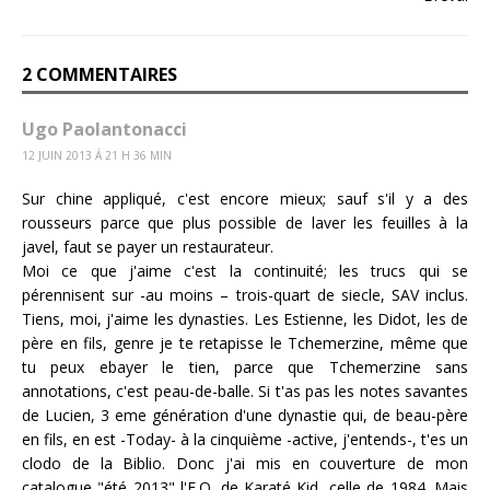
2 COMMENTAIRES
Ugo Paolantonacci
12 JUIN 2013 Á 21 H 36 MIN
Sur chine appliqué, c'est encore mieux; sauf s'il y a des
rousseurs parce que plus possible de laver les feuilles à la
javel, faut se payer un restaurateur.
Moi ce que j'aime c'est la continuité; les trucs qui se
pérennisent sur -au moins – trois-quart de siecle, SAV inclus.
Tiens, moi, j'aime les dynasties. Les Estienne, les Didot, les de
père en fils, genre je te retapisse le Tchemerzine, même que
tu peux ebayer le tien, parce que Tchemerzine sans
annotations, c'est peau-de-balle. Si t'as pas les notes savantes
de Lucien, 3 eme génération d'une dynastie qui, de beau-père
en fils, en est -Today- à la cinquième -active, j'entends-, t'es un
clodo de la Biblio. Donc j'ai mis en couverture de mon
catalogue "été 2013" l'E.O. de Karaté Kid, celle de 1984. Mais