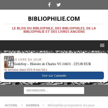
BIBLIOPHILIE.COM
LE BLOG DU BIBLIOPHILE, DES BIBLIOPHILES, DE LA
BIBLIOPHILIE ET DES LIVRES ANCIENS
LE LIVRE DU JOUR
Godefroy – Histoire de Charles VI (1663) ·
225,00 EUR
Se termine dans 50 h 9 min 55 s
Voir sur Catawiki
ACCUEIL
AGENDA
Bibliophilie prospective: les jeux