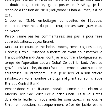
la double-page centrale, genre poster in PlayBoy, je l'ai
réservée à l'édition de 2010 (Hollywood : Chan & Smith, s.d. ca
2010).
2 bobines 45/36, emboîtages composites de l'époque,
étiquettes imprimées du producteur; bosses sans gravité au
couvercle.
Perso, j'aime pas les commentaires; suis pas là pour faire
votre éducation… voyez Brunet.
Mais sur ce coup, je me lache. Robert, Henri, Ugo Estienne,
Elzeveir, Firmin… filiations à mettre en avant pour motiver la
Francois-Mitterand-Dubai, dont j'ai rencontré le budgetiseur au
temps de l'opération Louvre-Dubaî. Ce qu'il lui faut, c'est du
gravé dans la roche, du qui résiste au temps et aux nuées de
sauterelles. Du intemporel.. Et là, je le sers, et à son entière
satisfaction, vu le nombre de 0 qui s'alignent sur son chèque
Emiratis Central BanK.
Pensez-donc !!! La filiation morale… comme de Platon à
Marcilio Ficin : de Bruce Lee à Jackie Chan… Et si vous etes
durs de la feuille, on vous mets les sous-titre… mais oui, le
Smith en question, subséquemment éléve de Jackie est le