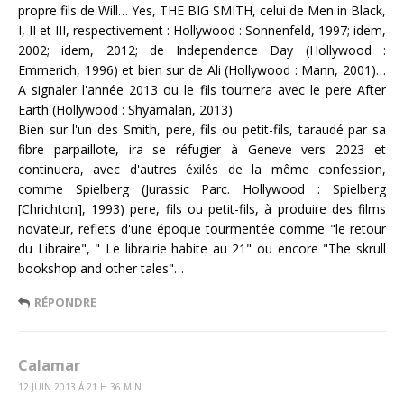
propre fils de Will… Yes, THE BIG SMITH, celui de Men in Black,
I, II et III, respectivement : Hollywood : Sonnenfeld, 1997; idem,
2002; idem, 2012; de Independence Day (Hollywood :
Emmerich, 1996) et bien sur de Ali (Hollywood : Mann, 2001)…
A signaler l'année 2013 ou le fils tournera avec le pere After
Earth (Hollywood : Shyamalan, 2013)
Bien sur l'un des Smith, pere, fils ou petit-fils, taraudé par sa
fibre parpaillote, ira se réfugier à Geneve vers 2023 et
continuera, avec d'autres éxilés de la même confession,
comme Spielberg (Jurassic Parc. Hollywood : Spielberg
[Chrichton], 1993) pere, fils ou petit-fils, à produire des films
novateur, reflets d'une époque tourmentée comme "le retour
du Libraire", " Le librairie habite au 21" ou encore "The skrull
bookshop and other tales"…
RÉPONDRE
Calamar
12 JUIN 2013 Á 21 H 36 MIN