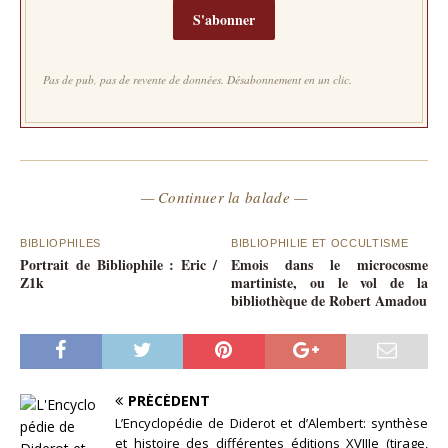
S'abonner
Pas de pub, pas de revente de données. Désabonnement en un clic.
— Continuer la balade —
BIBLIOPHILES
BIBLIOPHILIE ET OCCULTISME
Portrait de Bibliophile : Eric /
Emois dans le microcosme
Z1k
martiniste, ou le vol de la
bibliothèque de Robert Amadou
PRÉCÉDENT
L’Encyclopédie de Diderot et d’Alembert: synthèse
et histoire des différentes éditions XVIIIe (tirage,