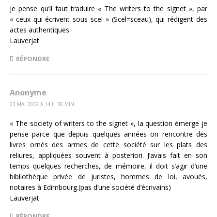
je pense qu’il faut traduire « The writers to the signet », par
« ceux qui écrivent sous scel » (Scel=sceau), qui rédigent des
actes authentiques.
Lauverjat
RÉPONDRE
Anonyme
23 MAI 2009 Á 14 H 30 MIN
« The society of writers to the signet », la question émerge je
pense parce que depuis quelques années on rencontre des
livres ornés des armes de cette société sur les plats des
reliures, appliquées souvent à posteriori. J’avais fait en son
temps quelques recherches, de mémoire, il doit s’agir d’une
bibliothèque privée de juristes, hommes de loi, avoués,
notaires à Edimbourg.(pas d’une société d’écrivains)
Lauverjat
RÉPONDRE