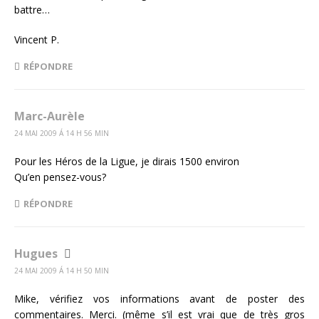
battre…
Vincent P.
RÉPONDRE
Marc-Aurèle
24 MAI 2009 Á 14 H 56 MIN
Pour les Héros de la Ligue, je dirais 1500 environ
Qu’en pensez-vous?
RÉPONDRE
Hugues
24 MAI 2009 Á 14 H 50 MIN
Mike, vérifiez vos informations avant de poster des
commentaires. Merci. (même s’il est vrai que de très gros