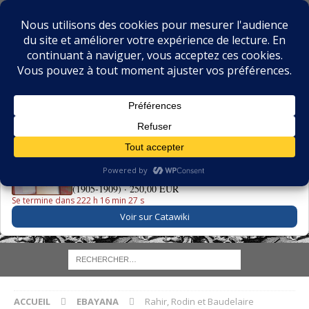
BIBLIOPHILIE.COM
LE BLOG DU BIBLIOPHILE, DES BIBLIOPHILES, DE LA
BIBLIOPHILIE ET DES LIVRES ANCIENS
LE LIVRE DU JOUR
La Grande Danse Macabre des Vifs - Martin van Maële
(1905-1909) ·
250,00 EUR
Se termine dans 222 h 16 min 26 s
Voir sur Catawiki
ACCUEIL
EBAYANA
Rahir, Rodin et Baudelaire