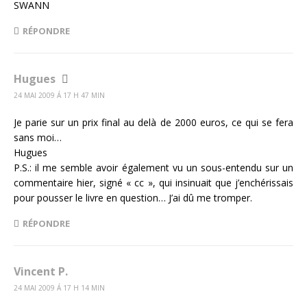
SWANN
RÉPONDRE
Hugues
24 MAI 2009 Á 17 H 47 MIN
Je parie sur un prix final au delà de 2000 euros, ce qui se fera
sans moi…
Hugues
P.S.: il me semble avoir également vu un sous-entendu sur un
commentaire hier, signé « cc », qui insinuait que j’enchérissais
pour pousser le livre en question… J’ai dû me tromper.
RÉPONDRE
Vincent P.
24 MAI 2009 Á 17 H 14 MIN