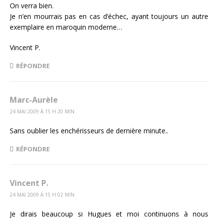
On verra bien.
Je n’en mourrais pas en cas d’échec, ayant toujours un autre
exemplaire en maroquin moderne…
Vincent P.
RÉPONDRE
Marc-Aurèle
24 MAI 2009 Á 15 H 20 MIN
Sans oublier les enchérisseurs de dernière minute..
RÉPONDRE
Vincent P.
24 MAI 2009 Á 15 H 02 MIN
Je dirais beaucoup si Hugues et moi continuons à nous