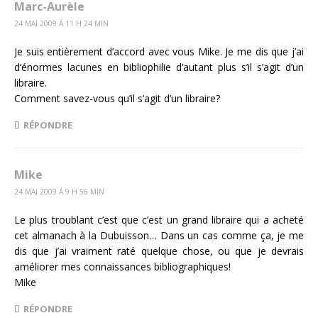
Marc-Aurèle
24 MAI 2009 Á 11 H 24 MIN
Je suis entièrement d’accord avec vous Mike. Je me dis que j’ai
d’énormes lacunes en bibliophilie d’autant plus s’il s’agit d’un
libraire.
Comment savez-vous qu’il s’agit d’un libraire?
RÉPONDRE
Mike
24 MAI 2009 Á 9 H 56 MIN
Le plus troublant c’est que c’est un grand libraire qui a acheté
cet almanach à la Dubuisson… Dans un cas comme ça, je me
dis que j’ai vraiment raté quelque chose, ou que je devrais
améliorer mes connaissances bibliographiques!
Mike
RÉPONDRE