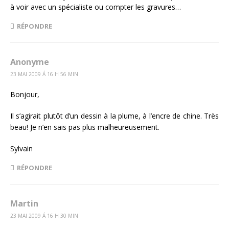
à voir avec un spécialiste ou compter les gravures…
RÉPONDRE
Anonyme
23 MAI 2009 Á 16 H 56 MIN
Bonjour,
Il s’agirait plutôt d’un dessin à la plume, à l’encre de chine. Très
beau! Je n’en sais pas plus malheureusement.
Sylvain
RÉPONDRE
Martin
23 MAI 2009 Á 16 H 30 MIN