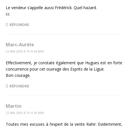
Le vendeur s’appelle aussi Frédérick. Quel hazard.
cc
RÉPONDRE
Marc-Aurèle
23 MAI 2009 Á 19 H 44 MIN
Effectivement, je constate également que Hugues est en forte
concurrence pour cet ouvrage des Esprits de la Ligue.
Bon courage.
RÉPONDRE
Martin
23 MAI 2009 Á 19 H 30 MIN
Toutes mes excuses à l’expert de la vente Rahir: Evidemment,