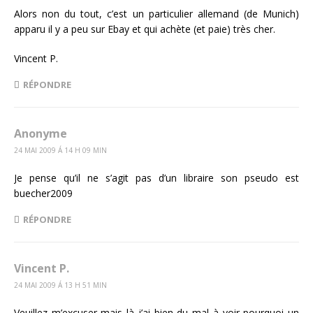
Alors non du tout, c’est un particulier allemand (de Munich)
apparu il y a peu sur Ebay et qui achète (et paie) très cher.
Vincent P.
RÉPONDRE
Anonyme
24 MAI 2009 Á 14 H 09 MIN
Je pense qu’il ne s’agit pas d’un libraire son pseudo est
buecher2009
RÉPONDRE
Vincent P.
24 MAI 2009 Á 13 H 51 MIN
Veuillez m’excuser mais là j’ai bien du mal à voir pourquoi un