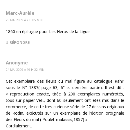
Marc-Aurèle
25 MAI 2009 Á 7 H 05 MIN
1860 en épilogue pour Les Héros de la Ligue.
RÉPONDRE
Anonyme
24 MAI 2009 Á 19 H 22 MIN
Cet exemplaire des fleurs du mal figure au catalogue Rahir
sous le N° 1887( page 63, 6° et dernière partie). Il est dit :
« reproduction exacte, tirée à 200 exemplaires numérotés,
tous sur papier Véli,, dont 60 seulement ont étés mis dans le
commerce, de cette très curieuse série de 27 dessins originaux
de Rodin, exécutés sur un exemplaire de l’édition oroiginale
des Fleurs du mal ( Poulet-malassis,1857) »
Cordialement.