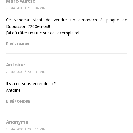
Marc-Aurèle
23 MAI 2009 Á 21 H 04 MIN
Ce vendeur vient de vendre un almanach à plaque de
Dubuisson 2260euros!!!!!
J’ai dû râter un truc sur cet exemplaire!
RÉPONDRE
Antoine
23 MAI 2009 Á 20 H 36 MIN
Il y a un sous-entendu cc?
Antoine
RÉPONDRE
Anonyme
23 MAI 2009 Á 20 H 11 MIN