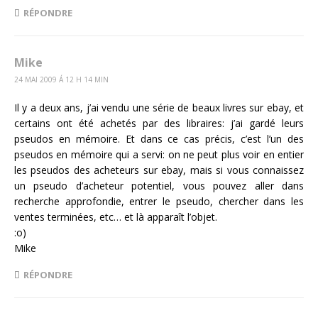
RÉPONDRE
Mike
24 MAI 2009 Á 12 H 14 MIN
Il y a deux ans, j’ai vendu une série de beaux livres sur ebay, et
certains ont été achetés par des libraires: j’ai gardé leurs
pseudos en mémoire. Et dans ce cas précis, c’est l’un des
pseudos en mémoire qui a servi: on ne peut plus voir en entier
les pseudos des acheteurs sur ebay, mais si vous connaissez
un pseudo d’acheteur potentiel, vous pouvez aller dans
recherche approfondie, entrer le pseudo, chercher dans les
ventes terminées, etc… et là apparaît l’objet.
:o)
Mike
RÉPONDRE