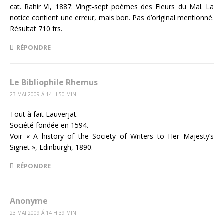
cat. Rahir VI, 1887: Vingt-sept poèmes des Fleurs du Mal. La
notice contient une erreur, mais bon. Pas d’original mentionné.
Résultat 710 frs.
RÉPONDRE
Le Bibliophile Rhemus
23 MAI 2009 Á 14 H 50 MIN
Tout à fait Lauverjat.
Société fondée en 1594.
Voir « A history of the Society of Writers to Her Majesty’s
Signet », Edinburgh, 1890.
RÉPONDRE
Anonyme
23 MAI 2009 Á 14 H 39 MIN