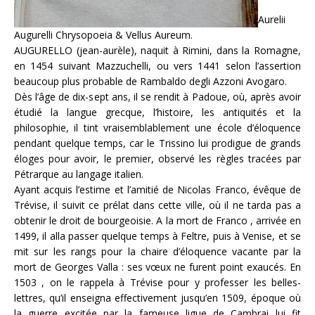
Aurelii
Augurelli Chrysopoeia & Vellus Aureum.
AUGURELLO (jean-aurèle), naquit à Rimini, dans la Romagne,
en 1454 suivant Mazzuchelli, ou vers 1441 selon l’assertion
beaucoup plus probable de Rambaldo degli Azzoni Avogaro.
Dès l’âge de dix-sept ans, il se rendit à Padoue, où, après avoir
étudié la langue grecque, l’histoire, les antiquités et la
philosophie, il tint vraisemblablement une école d’éloquence
pendant quelque temps, car le Trissino lui prodigue de grands
éloges pour avoir, le premier, observé les règles tracées par
Pétrarque au langage italien.
Ayant acquis l’estime et l’amitié de Nicolas Franco, évêque de
Trévise, il suivit ce prélat dans cette ville, où il ne tarda pas a
obtenir le droit de bourgeoisie. A la mort de Franco , arrivée en
1499, il alla passer quelque temps à Feltre, puis à Venise, et se
mit sur les rangs pour la chaire d’éloquence vacante par la
mort de Georges Valla : ses vœux ne furent point exaucés. En
1503 , on le rappela à Trévise pour y professer les belles-
lettres, qu’il enseigna effectivement jusqu’en 1509, époque où
la guerre excitée par la fameuse ligue de Cambrai lui fit