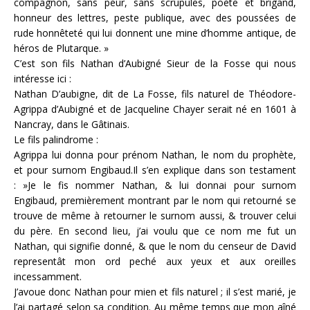
compagnon, sans peur, sans scrupules, poète et brigand,
honneur des lettres, peste publique, avec des poussées de
rude honnêteté qui lui donnent une mine d’homme antique, de
héros de Plutarque. »
C’est son fils Nathan d’Aubigné Sieur de la Fosse qui nous
intéresse ici :
Nathan D’aubigne, dit de La Fosse, fils naturel de Théodore-
Agrippa d’Aubigné et de Jacqueline Chayer serait né en 1601 à
Nancray, dans le Gâtinais.
Le fils palindrome :
Agrippa lui donna pour prénom Nathan, le nom du prophète,
et pour surnom Engibaud.Il s’en explique dans son testament
: »Je le fis nommer Nathan, & lui donnai pour surnom
Engibaud, premièrement montrant par le nom qui retourné se
trouve de même à retourner le surnom aussi, & trouver celui
du père. En second lieu, j’ai voulu que ce nom me fut un
Nathan, qui signifie donné, & que le nom du censeur de David
representât mon ord peché aux yeux et aux oreilles
incessamment.
J’avoue donc Nathan pour mien et fils naturel ; il s’est marié, je
l’ai partagé selon sa condition. Au même temps que mon aîné