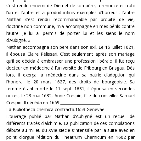
s’est rendu ennemi de Dieu et de son père, a renoncé et trahi
l’un et l’autre et a produit infinis exemples d’horreur : l’autre
Nathan s’est rendu recommandable par probité de vie,
doctrine non commune, m’a accompagné en mes périls contre
l’autre. Je lui ai permis de porter lui et les siens le nom
d’Aubigné. »
Nathan accompagna son père dans son exil. Le 15 juillet 1621,
il épousa Claire Pélissari. C’est seulement après son mariage
qu’il se décida à embrasser une profession libérale :Il fut reçu
docteur en médecine à l’université de Fribourg en Brisgau. Dès
lors, il exerça la médecine dans sa patrie d’adoption qui
l’honora, le 20 mars 1627, des droits de bourgeoisie. Sa
femme étant morte le 11 sept. 1631, il épousa en secondes
noces, le 23 mai 1632, Anne Crespin, fille du conseiller Samuel
Crespin. Il décéda en 1669._____________________
La Bibliotheca chemica contracta.1653 Genevae
L’ouvrage publié par Nathan d’Aubigné est un recueil de
différents traités d’alchimie. La publication de ces compilations
débute au milieu du XVIe siècle s’intensifie par la suite avec en
point d’orgue l’édition du Theatrum Chemicum en 1602 par