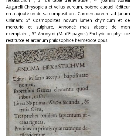
Hexastichum ; 3° La table d’émeraude ; 4° Joannis Aurelii
Augurelli Chrysopieia et vellus aureum, poème auquel l’éditeur
en a ajouté un de sa composition : Carmen aureum ad Janum
Cnlinam; 5° Cosmopolites novum lumen chymicum et de
mercurio et sulphure, Annoncé mais absent de mon
exemplaire ; 5° Anonymi (M. d’Espagnet) Enchyridion physicœ
restitutœ et arcanum philosophice hermeticœ opus.