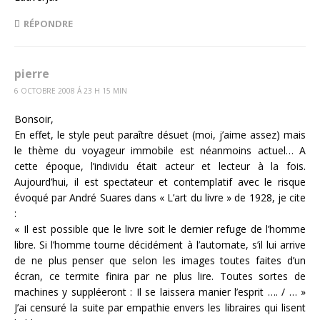
RÉPONDRE
pierre
6 OCTOBRE 2008 Á 23 H 15 MIN
Bonsoir,
En effet, le style peut paraître désuet (moi, j’aime assez) mais
le thème du voyageur immobile est néanmoins actuel… A
cette époque, l’individu était acteur et lecteur à la fois.
Aujourd’hui, il est spectateur et contemplatif avec le risque
évoqué par André Suares dans « L’art du livre » de 1928, je cite
:
« Il est possible que le livre soit le dernier refuge de l’homme
libre. Si l’homme tourne décidément à l’automate, s’il lui arrive
de ne plus penser que selon les images toutes faites d’un
écran, ce termite finira par ne plus lire. Toutes sortes de
machines y suppléeront : Il se laissera manier l’esprit …. / … »
J’ai censuré la suite par empathie envers les libraires qui lisent