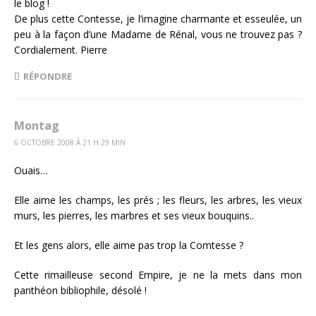
le blog !
De plus cette Contesse, je l’imagine charmante et esseulée, un
peu à la façon d’une Madame de Rénal, vous ne trouvez pas ?
Cordialement. Pierre
RÉPONDRE
Montag
6 OCTOBRE 2008 Á 21 H 29 MIN
Ouais…
Elle aime les champs, les prés ; les fleurs, les arbres, les vieux
murs, les pierres, les marbres et ses vieux bouquins..
Et les gens alors, elle aime pas trop la Comtesse ?
Cette rimailleuse second Empire, je ne la mets dans mon
panthéon bibliophile, désolé !