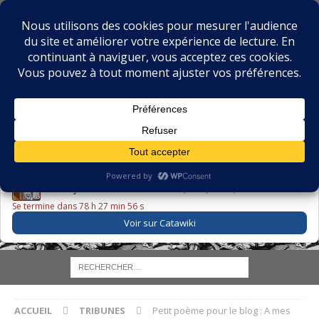
BIBLIOPHILIE.COM
LE BLOG DU BIBLIOPHILE, DES BIBLIOPHILES, DE LA
BIBLIOPHILIE ET DES LIVRES ANCIENS
LE LIVRE DU JOUR
Godefroy – Histoire de Charles VI (1663) ·
225,00 EUR
Se termine dans 78 h 27 min 55 s
Voir sur Catawiki
ACCUEIL
TRIBUNES
Petit poème pour le blog : A mes