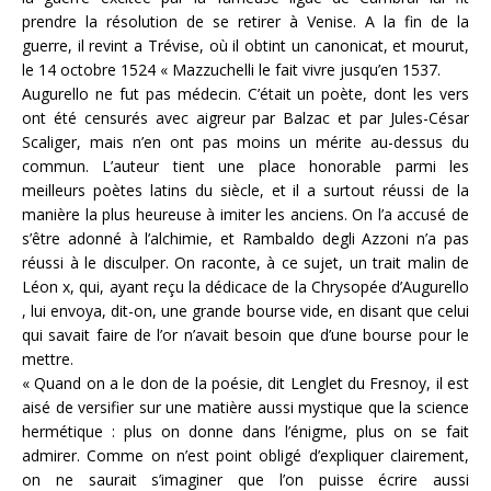
prendre la résolution de se retirer à Venise. A la fin de la
guerre, il revint a Trévise, où il obtint un canonicat, et mourut,
le 14 octobre 1524 « Mazzuchelli le fait vivre jusqu’en 1537.
Augurello ne fut pas médecin. C’était un poète, dont les vers
ont été censurés avec aigreur par Balzac et par Jules-César
Scaliger, mais n’en ont pas moins un mérite au-dessus du
commun. L’auteur tient une place honorable parmi les
meilleurs poètes latins du siècle, et il a surtout réussi de la
manière la plus heureuse à imiter les anciens. On l’a accusé de
s’être adonné à l’alchimie, et Rambaldo degli Azzoni n’a pas
réussi à le disculper. On raconte, à ce sujet, un trait malin de
Léon x, qui, ayant reçu la dédicace de la Chrysopée d’Augurello
, lui envoya, dit-on, une grande bourse vide, en disant que celui
qui savait faire de l’or n’avait besoin que d’une bourse pour le
mettre.
« Quand on a le don de la poésie, dit Lenglet du Fresnoy, il est
aisé de versifier sur une matière aussi mystique que la science
hermétique : plus on donne dans l’énigme, plus on se fait
admirer. Comme on n’est point obligé d’expliquer clairement,
on ne saurait s’imaginer que l’on puisse écrire aussi