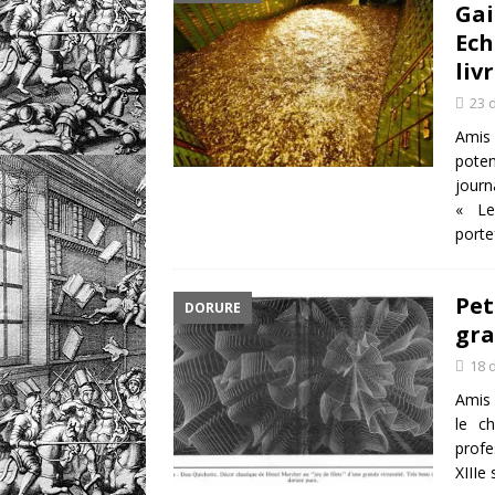
Gai
Ech
liv
23 
Amis 
poten
journ
« Le
porte
Pet
DORURE
gra
18 
Amis 
le ch
profe
XIIIe 