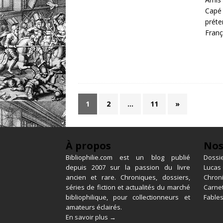
Capé 
préte
Franç
1
2
…
11
»
À propos
Nos
Bibliophilie.com est un blog publié
Dossie
depuis 2007 sur la passion du livre
Lucas
ancien et rare. Chroniques, dossiers,
Chron
séries de fiction et actualités du marché
Carnet
bibliophilique, pour collectionneurs et
Fables
amateurs éclairés.
En savoir plus →