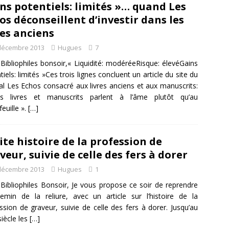
ns potentiels: limités »… quand Les
os déconseillent d’investir dans les
res anciens
décembre 2013
Hugues
7
Bibliophiles bonsoir,« Liquidité: modéréeRisque: élevéGains
tiels: limités »Ces trois lignes concluent un article du site du
al Les Echos consacré aux livres anciens et aux manuscrits:
s livres et manuscrits parlent à l’âme plutôt qu’au
feuille ».
[…]
ite histoire de la profession de
veur, suivie de celle des fers à dorer
décembre 2013
Hugues
1
Bibliophiles Bonsoir, Je vous propose ce soir de reprendre
emin de la reliure, avec un article sur l’histoire de la
ssion de graveur, suivie de celle des fers à dorer. Jusqu’au
siècle les
[…]