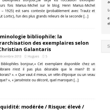
a
eurs fois Marius-Michel sur le blog. Henri Marius-Michel
L
 – 1925) est sans conteste (probablement avec Trautz et
ut Lortic), l’un des plus grands relieurs de la seconde
[…]
e
e
minologie bibliophile: la
rarchisation des exemplaires selon
Christian Galantaris
décembre 2013
Hugues
5
Bibliophiles bonjour,« Cet exemplaire disponible chez un
ibraire n’est il pas plus désirable que le mien? Et si
liorais? ». « Que vaut-il mieux, un vélin d’époque ou un veau
que? », « Janséniste ou décoré, quel maroquin
[…]
iquidité: modérée / Risque: élevé /