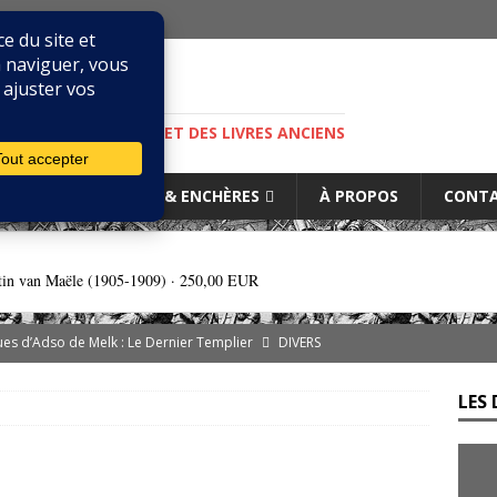
M
S, DE LA BIBLIOPHILIE ET DES LIVRES ANCIENS
IURES
MARCHÉ & ENCHÈRES
À PROPOS
CONT
tin van Maële (1905-1909) ·
250,00 EUR
es d’Adso de Melk : Le Dernier Templier
DIVERS
— Livres singuliers croisés sur eBay et Catawiki
EBAYANA
LES 
de.com : le vendeur, l’expert et la plateforme… comment s’y
s cliniques de l’IGLI : la libido possidendi, ou jusqu’où aller pour