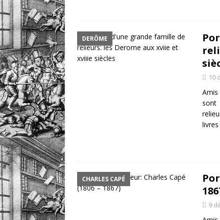
Por
DERÔME
rel
siè
10 
Amis 
sont
relie
livre
Por
CHARLES CAPÉ
186
9 d
Amis 