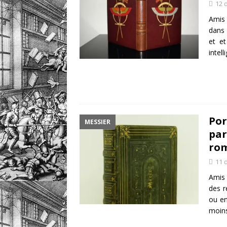
12 
Amis 
dans 
et et
intel
Por
MESSIER
par
ro
11 
Amis 
des r
ou en
moins