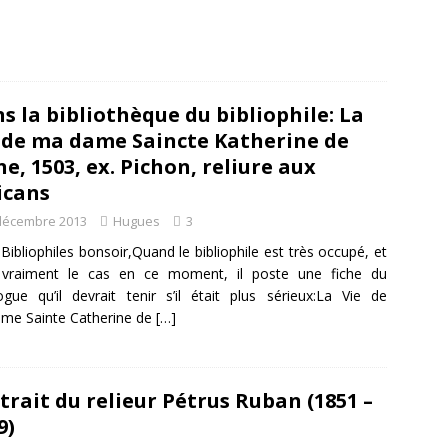
s la bibliothèque du bibliophile: La
 de ma dame Saincte Katherine de
ne, 1503, ex. Pichon, reliure aux
icans
décembre 2013
Hugues
3
Bibliophiles bonsoir,Quand le bibliophile est très occupé, et
t vraiment le cas en ce moment, il poste une fiche du
ogue qu’il devrait tenir s’il était plus sérieux:La Vie de
me Sainte Catherine de
[…]
trait du relieur Pétrus Ruban (1851 –
9)