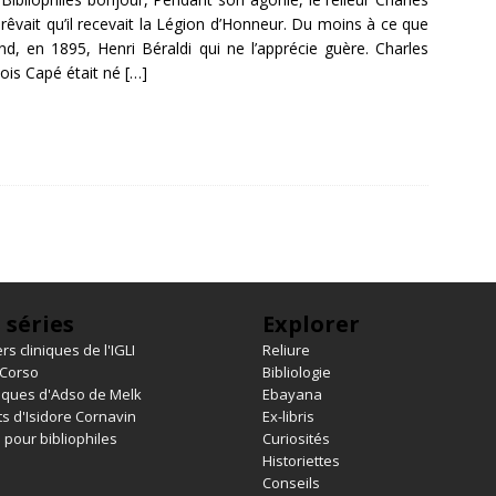
rêvait qu’il recevait la Légion d’Honneur. Du moins à ce que
nd, en 1895, Henri Béraldi qui ne l’apprécie guère. Charles
ois Capé était né
[…]
 séries
Explorer
rs cliniques de l'IGLI
Reliure
 Corso
Bibliologie
iques d'Adso de Melk
Ebayana
s d'Isidore Cornavin
Ex-libris
 pour bibliophiles
Curiosités
Historiettes
Conseils