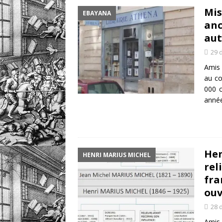
Mis
EBAYANA
un livre
DOSSIERS CLI
anc
[ 5 août 2026 ]
Les ex-l
aut
DIVERS
29 
Amis 
au co
000 c
anné
Hen
HENRI MARIUS MICHEL
rel
fra
ouv
28 
Amis 