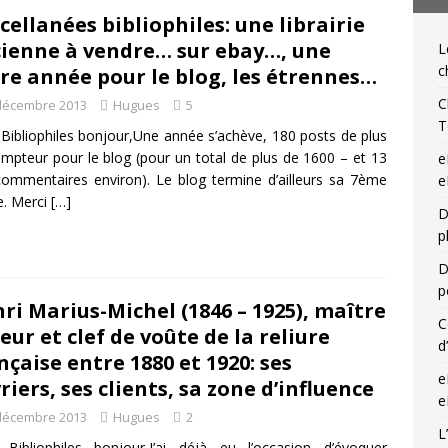
cellanées bibliophiles: une librairie
NIQUES DE L'IGLI
ienne à vendre… sur ebay…, une
L
ibris… on s’en tamponne ! Une chronique de Mathieu Lenoir
c
re année pour le blog, les étrennes…
C
décembre 2013
Hugues
5
T
Bibliophiles bonjour,Une année s’achève, 180 posts de plus
mpteur pour le blog (pour un total de plus de 1600 – et 13
e
ommentaires environ). Le blog termine d’ailleurs sa 7ème
e
e. Merci
[…]
D
p
D
p
ri Marius-Michel (1846 – 1925), maître
C
ieur et clef de voûte de la reliure
d
nçaise entre 1880 et 1920: ses
e
riers, ses clients, sa zone d’influence
e
décembre 2013
Hugues
2
L
Bibliophiles bonjour,J’ai déjà eu l’occasion d’évoquer