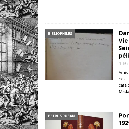
Dan
BIBLIOPHILES
Vie
Sei
pél
15 
Amis 
c’es
catal
Mada
Por
PÉTRUS RUBAN
192