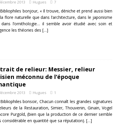
décembre 2013
Hugues
7
Bibliophiles bonjour, « Il trouve, déniche et prend aussi bien
la flore naturelle que dans l’architecture, dans le japonisme
 dans l’ornithologie… il semble avoir étudié avec soin et
ligence les théories des
[…]
trait de relieur: Messier, relieur
isien méconnu de l’époque
mantique
décembre 2013
Hugues
1
Bibliophiles bonsoir, Chacun connaît les grandes signatures
elieurs de la Restauration, Simier, Thouvenin, Ginain, Vogel
core Purgold, (bien que la production de ce dernier semble
 considérable en quantité que sa réputation).
[…]