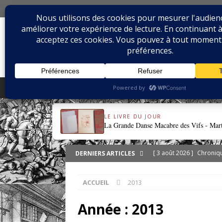
7 AOÛT 2026
BIBLIOPHILIE.CO
LE BLOG DU BIBLIOPHILE, DES BIBLIOPHILE
ACCUEIL
SÉRIES
LIVRES & REL
LE LIVRE DU JOUR
La Grande Danse Macabre des Vifs - Mar
[ 3 août 2026 ]
Chroniqu
DERNIERS ARTICLES
[ 1 août 2026 ]
eBayana 
ACCUEIL
2013
[ 31 juillet 2026 ]
Dodeca
retrouver?
DIVERS
Année :
2013
[ 29 juillet 2026 ]
Dossier