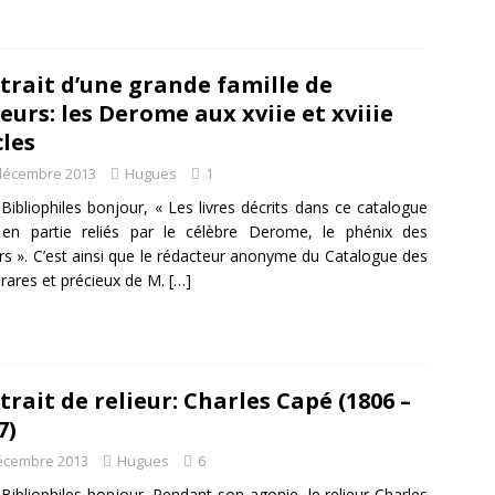
trait d’une grande famille de
ieurs: les Derome aux xviie et xviiie
cles
décembre 2013
Hugues
1
Bibliophiles bonjour, « Les livres décrits dans ce catalogue
 en partie reliés par le célèbre Derome, le phénix des
urs ». C’est ainsi que le rédacteur anonyme du Catalogue des
s rares et précieux de M.
[…]
trait de relieur: Charles Capé (1806 –
7)
écembre 2013
Hugues
6
Bibliophiles bonjour, Pendant son agonie, le relieur Charles