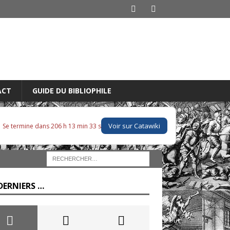
ACT
GUIDE DU BIBLIOPHILE
Voir sur Catawiki
Se termine dans 206 h 13 min 32 s
DERNIERS …