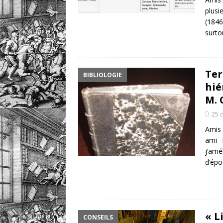
plusi
(1846
surto
Ter
BIBLIOLOGIE
hié
M. 
25 
Amis 
ami l
j’amé
d’épo
« L
CONSEILS