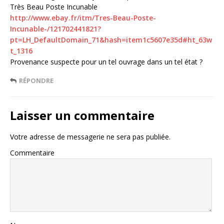
Très Beau Poste Incunable
http://www.ebay.fr/itm/Tres-Beau-Poste-
Incunable-/121702441821?
pt=LH_DefaultDomain_71&hash=item1c5607e35d#ht_63w
t_1316
Provenance suspecte pour un tel ouvrage dans un tel état ?
RÉPONDRE
Laisser un commentaire
Votre adresse de messagerie ne sera pas publiée.
Commentaire