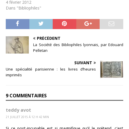
4 février 2012
Dans "Bibliophiles"
PRÉCÉDENT
La Société des Bibliophiles lyonnais, par Edouard
Pelletan
SUIVANT
Une spécialité parisienne : les livres d’heures
imprimés
9 COMMENTAIRES
teddy avot
21 JUILLET 2015 Á 12 H 42 MIN
Si ce post-incunable est si magnifique qu'il le prétend, c'est