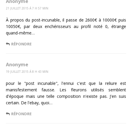
Anonyme
21 JUILLET 2015 Á 7 H 57 MIN
À propos du post-incunable, il passe de 2600€ à 10000€ puis
10050€, par deux enchérisseurs au profil noté 0, étrange
quand-même…
RÉPONDRE
Anonyme
19 JUILLET 2015 Á 8 H 43 MIN
pour le "post incunable", l'ennui c'est que la reliure est
manisfestement fausse. Les fleurons utilisés semblent
d'époque mais une telle composition n'existe pas. J'en suis
certain. De l'ebay, quoi…
RÉPONDRE