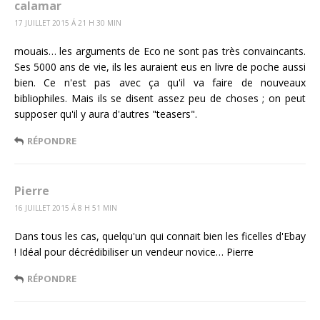
calamar
17 JUILLET 2015 Á 21 H 30 MIN
mouais… les arguments de Eco ne sont pas très convaincants.
Ses 5000 ans de vie, ils les auraient eus en livre de poche aussi
bien. Ce n'est pas avec ça qu'il va faire de nouveaux
bibliophiles. Mais ils se disent assez peu de choses ; on peut
supposer qu'il y aura d'autres "teasers".
RÉPONDRE
Pierre
16 JUILLET 2015 Á 8 H 51 MIN
Dans tous les cas, quelqu'un qui connait bien les ficelles d'Ebay
! Idéal pour décrédibiliser un vendeur novice… Pierre
RÉPONDRE