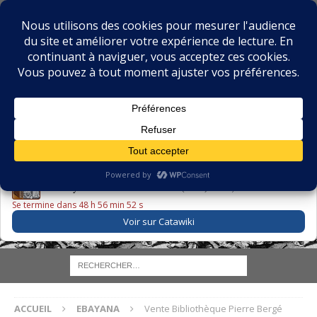
BIBLIOPHILIE.COM
LE BLOG DU BIBLIOPHILE, DES BIBLIOPHILES, DE LA
BIBLIOPHILIE ET DES LIVRES ANCIENS
LE LIVRE DU JOUR
Godefroy – Histoire de Charles VI (1663) ·
225,00 EUR
Se termine dans 48 h 56 min 52 s
Voir sur Catawiki
ACCUEIL
EBAYANA
Vente Bibliothèque Pierre Bergé