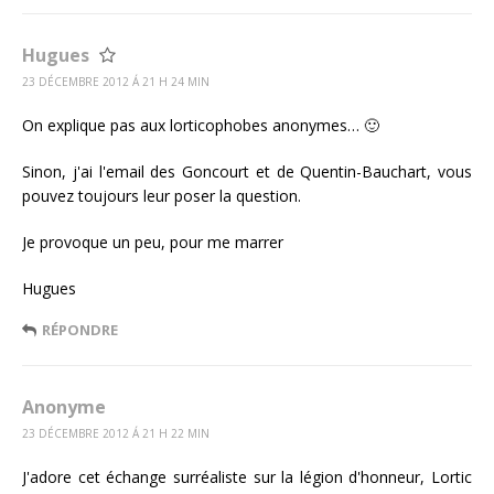
Hugues
23 DÉCEMBRE 2012 Á 21 H 24 MIN
On explique pas aux lorticophobes anonymes… 🙂
Sinon, j'ai l'email des Goncourt et de Quentin-Bauchart, vous
pouvez toujours leur poser la question.
Je provoque un peu, pour me marrer
Hugues
RÉPONDRE
Anonyme
23 DÉCEMBRE 2012 Á 21 H 22 MIN
J'adore cet échange surréaliste sur la légion d'honneur, Lortic