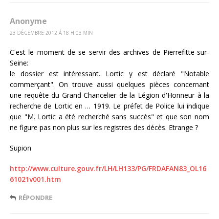
Anonyme
23 DÉCEMBRE 2012 Á 18 H 03 MIN
C'est le moment de se servir des archives de Pierrefitte-sur-
Seine:
le dossier est intéressant. Lortic y est déclaré "Notable
commerçant". On trouve aussi quelques pièces concernant
une requête du Grand Chancelier de la Légion d'Honneur à la
recherche de Lortic en … 1919. Le préfet de Police lui indique
que "M. Lortic a été recherché sans succès" et que son nom
ne figure pas non plus sur les registres des décès. Etrange ?
Supion
http://www.culture.gouv.fr/LH/LH133/PG/FRDAFAN83_OL16
61021v001.htm
RÉPONDRE