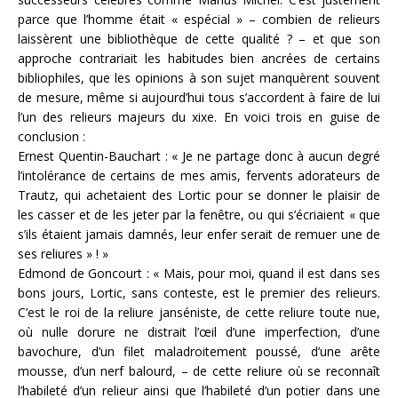
parce que l’homme était « espécial » – combien de relieurs
laissèrent une bibliothèque de cette qualité ? – et que son
approche contrariait les habitudes bien ancrées de certains
bibliophiles, que les opinions à son sujet manquèrent souvent
de mesure, même si aujourd’hui tous s’accordent à faire de lui
l’un des relieurs majeurs du xixe. En voici trois en guise de
conclusion :
Ernest Quentin-Bauchart : « Je ne partage donc à aucun degré
l’intolérance de certains de mes amis, fervents adorateurs de
Trautz, qui achetaient des Lortic pour se donner le plaisir de
les casser et de les jeter par la fenêtre, ou qui s’écriaient « que
s’ils étaient jamais damnés, leur enfer serait de remuer une de
ses reliures » ! »
Edmond de Goncourt : « Mais, pour moi, quand il est dans ses
bons jours, Lortic, sans conteste, est le premier des relieurs.
C’est le roi de la reliure janséniste, de cette reliure toute nue,
où nulle dorure ne distrait l’œil d’une imperfection, d’une
bavochure, d’un filet maladroitement poussé, d’une arête
mousse, d’un nerf balourd, – de cette reliure où se reconnaît
l’habileté d’un relieur ainsi que l’habileté d’un potier dans une