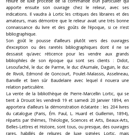
reliure de luxe procède de la commande d’un particulier qui
apporte ensuite son ouvrage chez le relieur, avec ses
indications. Il vaudra à Lortic les critiques des libraires et des
amateurs, mais démontre que le relieur avait une très bonne
connaissance du livre et des goûts de l’époque, si ce n’est
bibliographique.
Son goût le pousse d’ailleurs plutôt vers des ouvrages
d’exception ou des raretés bibliographiques dont il ne se
dessaisit qu’avec réticence pour les vendre aux grands
bibliophiles de son époque qui sont ses clients : Didot,
Lesoufaché, le duc de Parme, le duc d’Aumale, Daguin, le duc
de Rivoli, Edmond de Goncourt, Poulet-Malassis, Asselineau,
Banville et bien sûr Baudelaire avec lequel il nouera une
relation particulière.
La vente de la bibliothèque de Pierre-Marcellin Lortic, qui se
tient à Drouot les vendredi 19 et samedi 20 Janvier 1894, en
apportera d’ailleurs la démonstration éclatante : les 204 livres
du catalogue (Paris, Ém. Paul, L. Huard et Guillemin, 1894),
répartis par thèmes, Théologie, Sciences et Arts, Beaux-Arts,
Belles-Lettres et Histoire, sont tous, ou presque, des ouvrages
rares, habillés de reliures de luxe signées Lortic, mais