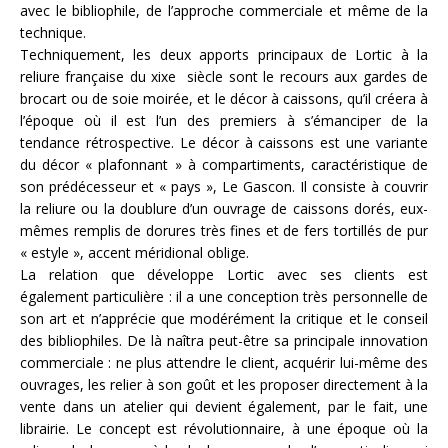
avec le bibliophile, de l’approche commerciale et même de la
technique.
Techniquement, les deux apports principaux de Lortic à la
reliure française du xixe siècle sont le recours aux gardes de
brocart ou de soie moirée, et le décor à caissons, qu’il créera à
l’époque où il est l’un des premiers à s’émanciper de la
tendance rétrospective. Le décor à caissons est une variante
du décor « plafonnant » à compartiments, caractéristique de
son prédécesseur et « pays », Le Gascon. Il consiste à couvrir
la reliure ou la doublure d’un ouvrage de caissons dorés, eux-
mêmes remplis de dorures très fines et de fers tortillés de pur
« estyle », accent méridional oblige.
La relation que développe Lortic avec ses clients est
également particulière : il a une conception très personnelle de
son art et n’apprécie que modérément la critique et le conseil
des bibliophiles. De là naîtra peut-être sa principale innovation
commerciale : ne plus attendre le client, acquérir lui-même des
ouvrages, les relier à son goût et les proposer directement à la
vente dans un atelier qui devient également, par le fait, une
librairie. Le concept est révolutionnaire, à une époque où la