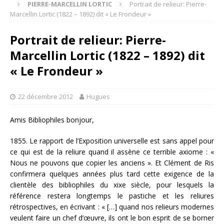
PIERRE-MARCELLIN LORTIC
Portrait de relieur: Pierre-
Marcellin Lortic (1822 – 1892) dit « Le Frondeur »
Portrait de relieur: Pierre-
Marcellin Lortic (1822 – 1892) dit
« Le Frondeur »
22 décembre 2012
Hugues
Amis Bibliophiles bonjour,
1855. Le rapport de l’Exposition universelle est sans appel pour
ce qui est de la reliure quand il assène ce terrible axiome : «
Nous ne pouvons que copier les anciens ». Et Clément de Ris
confirmera quelques années plus tard cette exigence de la
clientèle des bibliophiles du xixe siècle, pour lesquels la
référence restera longtemps le pastiche et les reliures
rétrospectives, en écrivant : « […] quand nos relieurs modernes
veulent faire un chef d’œuvre, ils ont le bon esprit de se borner