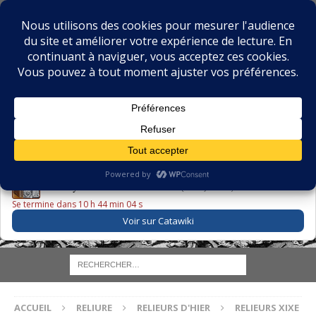
BIBLIOPHILIE.COM
LE BLOG DU BIBLIOPHILE, DES BIBLIOPHILES, DE LA
BIBLIOPHILIE ET DES LIVRES ANCIENS
LE LIVRE DU JOUR
Godefroy – Histoire de Charles VI (1663) ·
225,00 EUR
Se termine dans 10 h 44 min 03 s
Voir sur Catawiki
ACCUEIL
RELIURE
RELIEURS D'HIER
RELIEURS XIXE