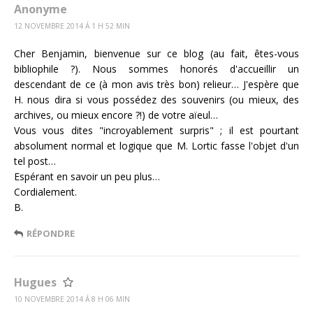
Anonyme
12 NOVEMBRE 2014 Á 1 H 52 MIN
Cher Benjamin, bienvenue sur ce blog (au fait, êtes-vous
bibliophile ?). Nous sommes honorés d'accueillir un
descendant de ce (à mon avis très bon) relieur… J'espère que
H. nous dira si vous possédez des souvenirs (ou mieux, des
archives, ou mieux encore ?!) de votre aïeul…
Vous vous dites "incroyablement surpris" ; il est pourtant
absolument normal et logique que M. Lortic fasse l'objet d'un
tel post…
Espérant en savoir un peu plus…
Cordialement.
B.
RÉPONDRE
Hugues
10 NOVEMBRE 2014 Á 8 H 06 MIN