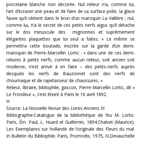
porcelaine blanche non décorée. Nul relieur n’a, comme lui,
l’art d’écraser une peau et de faire de sa surface polie, la glace
fauve qu’il obtient dans le brun d’un maroquin La Vallière ; nul,
comme lui, n’a le secret de ces petits nerfs aigus qu’il détache
sur le dos minuscule des mignonnes et suprêmement
élégantes plaquettes que lui seul a faites. » Le même se
permettra cette boutade, inscrite sur la garde d’un demi-
maroquin de Pierre-Marcellin Lortic : « dans une de ces demi-
reliures à petits nerfs, comme aucun relieur, soit ancien soit
moderne, n’est arrivé à en faire – des petits-nerfs auprès
desquels les nerfs de Bauzonnet sont des nerfs de
choumaque et de rapetasseur de chaussures. »
Relieur, libraire, bibliophile, gascon, Pierre-Marcellin Lortic, dit «
Le Frondeur », s’est éteint à Paris le 16 avril 1892.
H
Source: La Nouvelle Revue des Livres Anciens III
Bibliographie:Catalogue de la bibliothèque de feu M. Lortic.
Paris, Ém. Paul, L. Huard et Guillemin, 1894.Chalvet (Maurice).
Les Exemplaires sur hollande de l’originale des Fleurs du mal.
In Bulletin du Bibliophile. Paris, Promodis, 1975, III.Devauchelle