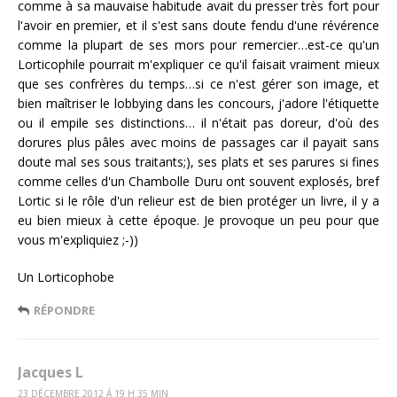
comme à sa mauvaise habitude avait du presser très fort pour
l'avoir en premier, et il s'est sans doute fendu d'une révérence
comme la plupart de ses mors pour remercier…est-ce qu'un
Lorticophile pourrait m'expliquer ce qu'il faisait vraiment mieux
que ses confrères du temps…si ce n'est gérer son image, et
bien maîtriser le lobbying dans les concours, j'adore l'étiquette
ou il empile ses distinctions… il n'était pas doreur, d'où des
dorures plus pâles avec moins de passages car il payait sans
doute mal ses sous traitants;), ses plats et ses parures si fines
comme celles d'un Chambolle Duru ont souvent explosés, bref
Lortic si le rôle d'un relieur est de bien protéger un livre, il y a
eu bien mieux à cette époque. Je provoque un peu pour que
vous m'expliquiez ;-))
Un Lorticophobe
RÉPONDRE
Jacques L
23 DÉCEMBRE 2012 Á 19 H 35 MIN