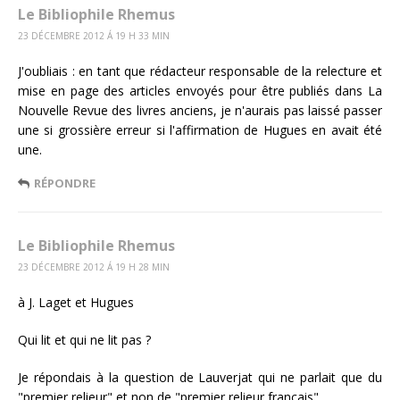
Le Bibliophile Rhemus
23 DÉCEMBRE 2012 Á 19 H 33 MIN
J'oubliais : en tant que rédacteur responsable de la relecture et
mise en page des articles envoyés pour être publiés dans La
Nouvelle Revue des livres anciens, je n'aurais pas laissé passer
une si grossière erreur si l'affirmation de Hugues en avait été
une.
RÉPONDRE
Le Bibliophile Rhemus
23 DÉCEMBRE 2012 Á 19 H 28 MIN
à J. Laget et Hugues
Qui lit et qui ne lit pas ?
Je répondais à la question de Lauverjat qui ne parlait que du
"premier relieur" et non de "premier relieur français".