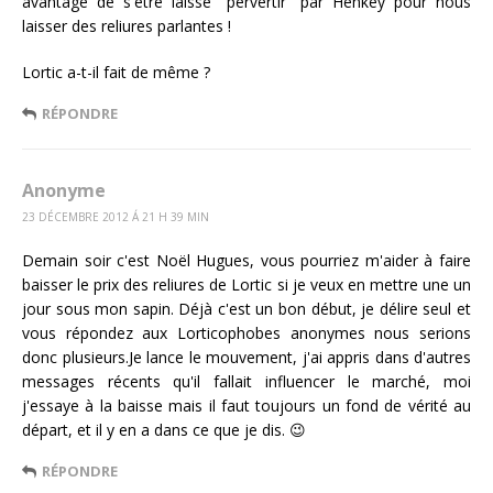
avantage de s'être laissé "pervertir" par Henkey pour nous
laisser des reliures parlantes !
Lortic a-t-il fait de même ?
RÉPONDRE
Anonyme
23 DÉCEMBRE 2012 Á 21 H 39 MIN
Demain soir c'est Noël Hugues, vous pourriez m'aider à faire
baisser le prix des reliures de Lortic si je veux en mettre une un
jour sous mon sapin. Déjà c'est un bon début, je délire seul et
vous répondez aux Lorticophobes anonymes nous serions
donc plusieurs.Je lance le mouvement, j'ai appris dans d'autres
messages récents qu'il fallait influencer le marché, moi
j'essaye à la baisse mais il faut toujours un fond de vérité au
départ, et il y en a dans ce que je dis. 😉
RÉPONDRE