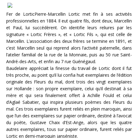
Fer de LorticPierre-Marcellin Lortic met fin à ses activités
professionnelles en 1884. Il eut quatre fils, dont deux, Marcellin
et Paul, lui succédèrent. On identifie leurs reliures par les
signature « Lortic Frères », et « Lortic Fils », qui est celle de
Marcellin. L’association des deux frères se termine en 1891, et
c’est Marcellin seul qui reprend alors l’activité paternelle, dans
l’atelier familial de la rue de la Monnaie, puis au 50 rue Saint-
André-des-Arts, et enfin au 7 rue Guénégaud.
Baudelaire appréciait la finesse du travail de Lortic dont il fut
très proche, au point qu’il lui confia huit exemplaires de l’édition
originale des Fleurs du mal, dont trois des vingt exemplaires
sur Hollande : son propre exemplaire, celui qu’il destinait à sa
mère et qui sera finalement offert à Achille Fould et celui
d’Aglaé Sabatier, qui inspira plusieurs poèmes des Fleurs du
mal. Ces trois exemplaires furent reliés en plein maroquin, ainsi
que l’un des exemplaires sur papier ordinaire, destiné à l’avocat
du poète, Gustave Chaix d’Est-Ange, alors que les quatre
autres exemplaires, tous sur papier ordinaire, furent reliés par
Lortic en demi-maroquin janséniste.