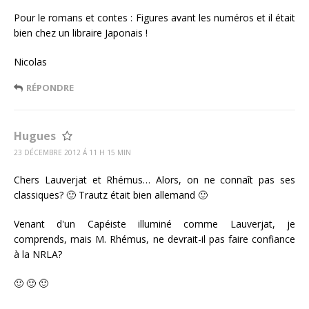
Pour le romans et contes : Figures avant les numéros et il était
bien chez un libraire Japonais !
Nicolas
RÉPONDRE
Hugues
23 DÉCEMBRE 2012 Á 11 H 15 MIN
Chers Lauverjat et Rhémus… Alors, on ne connaît pas ses
classiques? 🙂 Trautz était bien allemand 🙂
Venant d'un Capéiste illuminé comme Lauverjat, je
comprends, mais M. Rhémus, ne devrait-il pas faire confiance
à la NRLA?
🙂 🙂 🙂