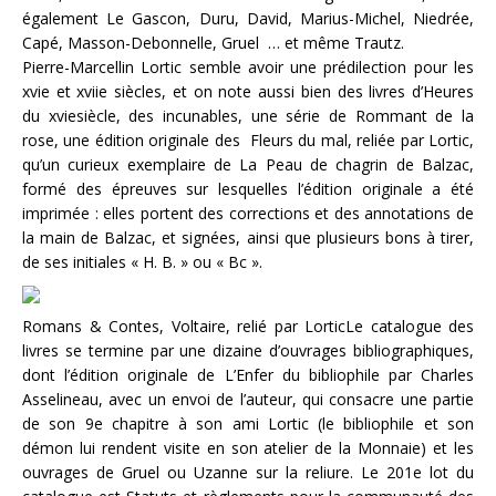
également Le Gascon, Duru, David, Marius-Michel, Niedrée,
Capé, Masson-Debonnelle, Gruel … et même Trautz.
Pierre-Marcellin Lortic semble avoir une prédilection pour les
xvie et xviie siècles, et on note aussi bien des livres d’Heures
du xviesiècle, des incunables, une série de Rommant de la
rose, une édition originale des Fleurs du mal, reliée par Lortic,
qu’un curieux exemplaire de La Peau de chagrin de Balzac,
formé des épreuves sur lesquelles l’édition originale a été
imprimée : elles portent des corrections et des annotations de
la main de Balzac, et signées, ainsi que plusieurs bons à tirer,
de ses initiales « H. B. » ou « Bc ».
Romans & Contes, Voltaire, relié par LorticLe catalogue des
livres se termine par une dizaine d’ouvrages bibliographiques,
dont l’édition originale de L’Enfer du bibliophile par Charles
Asselineau, avec un envoi de l’auteur, qui consacre une partie
de son 9e chapitre à son ami Lortic (le bibliophile et son
démon lui rendent visite en son atelier de la Monnaie) et les
ouvrages de Gruel ou Uzanne sur la reliure. Le 201e lot du