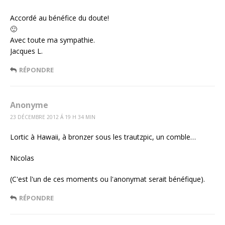
Accordé au bénéfice du doute!
🙂
Avec toute ma sympathie.
Jacques L.
RÉPONDRE
Anonyme
23 DÉCEMBRE 2012 Á 19 H 34 MIN
Lortic à Hawaii, à bronzer sous les trautzpic, un comble…
Nicolas
(C'est l'un de ces moments ou l'anonymat serait bénéfique).
RÉPONDRE