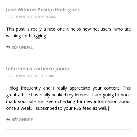
Jose Wilame Araujo Rodrigues
17 OCTOBRE 2017 Á 16 H 36 MIN
This post is really a nice one it helps new net users, who are
wishing for blogging.|
RÉPONDRE
lelio vieira carneiro junior
17 OCTOBRE 2017 Á 3 H 54 MIN
I blog frequently and I really appreciate your content. This
great article has really peaked my interest. I am going to book
mark your site and keep checking for new information about
once a week. I subscribed to your RSS feed as well.|
RÉPONDRE