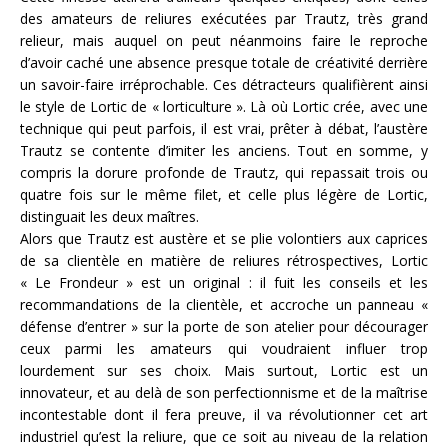
des amateurs de reliures exécutées par Trautz, très grand
relieur, mais auquel on peut néanmoins faire le reproche
d’avoir caché une absence presque totale de créativité derrière
un savoir-faire irréprochable. Ces détracteurs qualifièrent ainsi
le style de Lortic de « lorticulture ». Là où Lortic crée, avec une
technique qui peut parfois, il est vrai, prêter à débat, l’austère
Trautz se contente d’imiter les anciens. Tout en somme, y
compris la dorure profonde de Trautz, qui repassait trois ou
quatre fois sur le même filet, et celle plus légère de Lortic,
distinguait les deux maîtres.
Alors que Trautz est austère et se plie volontiers aux caprices
de sa clientèle en matière de reliures rétrospectives, Lortic
« Le Frondeur » est un original : il fuit les conseils et les
recommandations de la clientèle, et accroche un panneau «
défense d’entrer » sur la porte de son atelier pour décourager
ceux parmi les amateurs qui voudraient influer trop
lourdement sur ses choix. Mais surtout, Lortic est un
innovateur, et au delà de son perfectionnisme et de la maîtrise
incontestable dont il fera preuve, il va révolutionner cet art
industriel qu’est la reliure, que ce soit au niveau de la relation