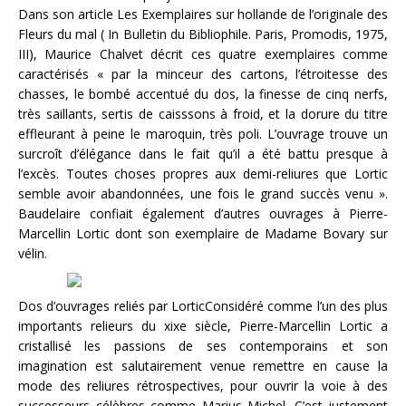
Dans son article Les Exemplaires sur hollande de l’originale des
Fleurs du mal ( In Bulletin du Bibliophile. Paris, Promodis, 1975,
III), Maurice Chalvet décrit ces quatre exemplaires comme
caractérisés « par la minceur des cartons, l’étroitesse des
chasses, le bombé accentué du dos, la finesse de cinq nerfs,
très saillants, sertis de caisssons à froid, et la dorure du titre
effleurant à peine le maroquin, très poli. L’ouvrage trouve un
surcroît d’élégance dans le fait qu’il a été battu presque à
l’excès. Toutes choses propres aux demi-reliures que Lortic
semble avoir abandonnées, une fois le grand succès venu ».
Baudelaire confiait également d’autres ouvrages à Pierre-
Marcellin Lortic dont son exemplaire de Madame Bovary sur
vélin.
Dos d’ouvrages reliés par LorticConsidéré comme l’un des plus
importants relieurs du xixe siècle, Pierre-Marcellin Lortic a
cristallisé les passions de ses contemporains et son
imagination est salutairement venue remettre en cause la
mode des reliures rétrospectives, pour ouvrir la voie à des
successeurs célèbres comme Marius Michel. C’est justement