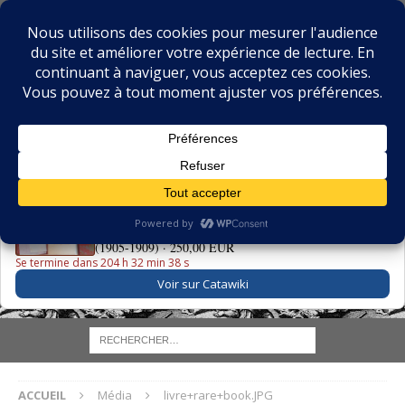
BIBLIOPHILIE.COM
LE BLOG DU BIBLIOPHILE, DES BIBLIOPHILES, DE LA
BIBLIOPHILIE ET DES LIVRES ANCIENS
LE LIVRE DU JOUR
La Grande Danse Macabre des Vifs - Martin van Maële
(1905-1909) ·
250,00 EUR
Se termine dans 204 h 32 min 38 s
Voir sur Catawiki
ACCUEIL
Média
livre+rare+book.JPG