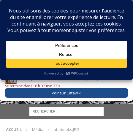
BIBLIOPHILIE.COM
LE BLOG DU BIBLIOPHILE, DES BIBLIOPHILES, DE LA
BIBLIOPHILIE ET DES LIVRES ANCIENS
LE LIVRE DU JOUR
Godefroy – Histoire de Charles VI (1663) ·
225,00 EUR
Se termine dans 16 h 32 min 33 s
Voir sur Catawiki
ACCUEIL
Média
abebooks.JPG