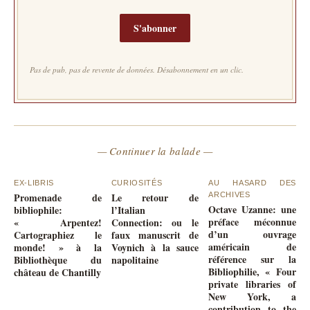
S'abonner
Pas de pub, pas de revente de données. Désabonnement en un clic.
— Continuer la balade —
EX-LIBRIS
CURIOSITÉS
AU HASARD DES
Promenade de
Le retour de
ARCHIVES
Octave Uzanne: une
bibliophile:
l’Italian
préface méconnue
« Arpentez!
Connection: ou le
d’un ouvrage
Cartographiez le
faux manuscrit de
américain de
monde! » à la
Voynich à la sauce
référence sur la
Bibliothèque du
napolitaine
Bibliophilie, « Four
château de Chantilly
private libraries of
New York, a
contribution to the