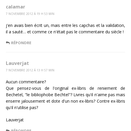
calamar
7 NOVEMBRE 2012 Á 19 H 53 MIN
j'en avais bien écrit un, mais entre les capchas et la validation,
il a sauté… et comme ce n'était pas le commentaire du siècle !
RÉPONDRE
Lauverjat
7 NOVEMBRE 2012 Á 13 H 57 MIN
Aucun commentaire?
Que pensez-vous de l'original ex-libris de reniement de
Bechetel, "le bibliophobe Bechtel"? Livres qu'il n'aime pas mais
enserre jalousement et dote d'un non ex-libris? Contre ex-libris
qu'il n'utilise pas?
Lauverjat
RÉPONDRE