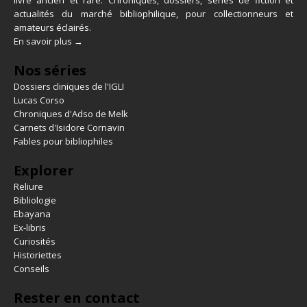
livre ancien et rare. Chroniques, dossiers, séries de fiction et
actualités du marché bibliophilique, pour collectionneurs et
amateurs éclairés.
En savoir plus →
Nos séries
Dossiers cliniques de l'IGLI
Lucas Corso
Chroniques d'Adso de Melk
Carnets d'Isidore Cornavin
Fables pour bibliophiles
Explorer
Reliure
Bibliologie
Ebayana
Ex-libris
Curiosités
Historiettes
Conseils
Rester en contact