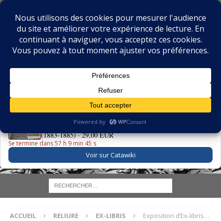
BIBLIOPHILIE.COM
LE BLOG DU BIBLIOPHILE, DES BIBLIOPHILES, DE LA
BIBLIOPHILIE ET DES LIVRES ANCIENS
LE LIVRE DU JOUR
Vieilles Chansons & Rondes Enfantines - Boutet de Monvel
(1883-1885) ·
29,00 EUR
Se termine dans 57 h 9 min 44 s
Voir sur Catawiki
ACCUEIL
RELIURE
EX-LIBRIS
Exposition d’Ex-libris…