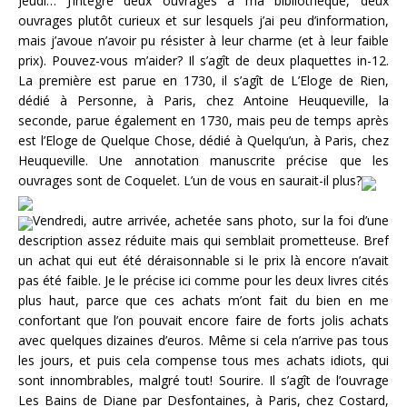
Jeudi… J’intègre deux ouvrages à ma bibliothèque, deux
ouvrages plutôt curieux et sur lesquels j’ai peu d’information,
mais j’avoue n’avoir pu résister à leur charme (et à leur faible
prix). Pouvez-vous m’aider? Il s’agît de deux plaquettes in-12.
La première est parue en 1730, il s’agît de L’Eloge de Rien,
dédié à Personne, à Paris, chez Antoine Heuqueville, la
seconde, parue également en 1730, mais peu de temps après
est l’Eloge de Quelque Chose, dédié à Quelqu’un, à Paris, chez
Heuqueville. Une annotation manuscrite précise que les
ouvrages sont de Coquelet. L’un de vous en saurait-il plus?
Vendredi, autre arrivée, achetée sans photo, sur la foi d’une
description assez réduite mais qui semblait prometteuse. Bref
un achat qui eut été déraisonnable si le prix là encore n’avait
pas été faible. Je le précise ici comme pour les deux livres cités
plus haut, parce que ces achats m’ont fait du bien en me
confortant que l’on pouvait encore faire de forts jolis achats
avec quelques dizaines d’euros. Même si cela n’arrive pas tous
les jours, et puis cela compense tous mes achats idiots, qui
sont innombrables, malgré tout! Sourire. Il s’agît de l’ouvrage
Les Bains de Diane par Desfontaines, à Paris, chez Costard,