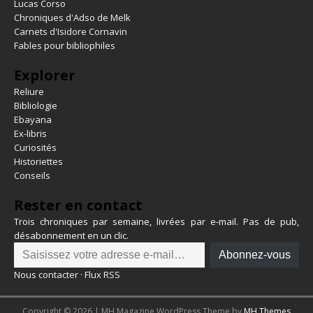
Lucas Corso
Chroniques d'Adso de Melk
Carnets d'Isidore Cornavin
Fables pour bibliophiles
Explorer
Reliure
Bibliologie
Ebayana
Ex-libris
Curiosités
Historiettes
Conseils
Rester en contact
Trois chroniques par semaine, livrées par e-mail. Pas de pub,
désabonnement en un clic.
Abonnez-vous
Nous contacter
·
Flux RSS
Copyright © 2026 | MH Magazine WordPress Theme by
MH Themes