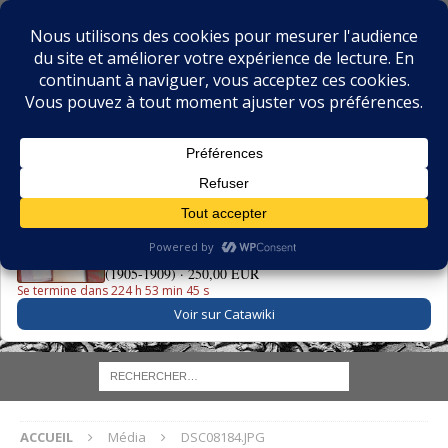
BIBLIOPHILIE.COM
LE BLOG DU BIBLIOPHILE, DES BIBLIOPHILES, DE LA
BIBLIOPHILIE ET DES LIVRES ANCIENS
LE LIVRE DU JOUR
La Grande Danse Macabre des Vifs - Martin van Maële
(1905-1909) ·
250,00 EUR
Se termine dans 224 h 53 min 45 s
Voir sur Catawiki
ACCUEIL
Média
DSC08184.JPG