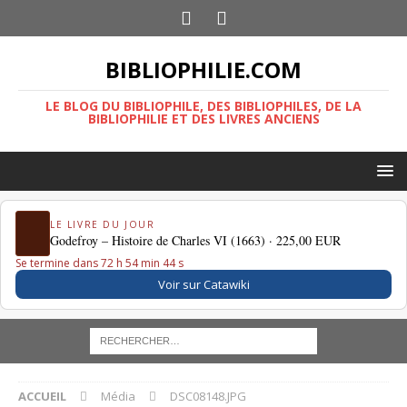
BIBLIOPHILIE.COM
LE BLOG DU BIBLIOPHILE, DES BIBLIOPHILES, DE LA
BIBLIOPHILIE ET DES LIVRES ANCIENS
LE LIVRE DU JOUR
Godefroy – Histoire de Charles VI (1663) ·
225,00 EUR
Se termine dans 72 h 54 min 44 s
Voir sur Catawiki
ACCUEIL
Média
DSC08148.JPG