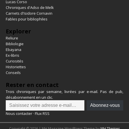
Lucas Corso
Chroniques d'Adso de Melk
Carnets d'Isidore Cornavin
Fables pour bibliophiles
Explorer
Reliure
Bibliologie
Ebayana
Ex-libris
Curiosités
Historiettes
Conseils
Rester en contact
Trois chroniques par semaine, livrées par e-mail. Pas de pub,
désabonnement en un clic.
Abonnez-vous
Nous contacter
·
Flux RSS
Copyright © 2026 | MH Magazine WordPress Theme by
MH Themes