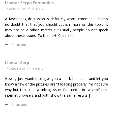
Itamar Serpa Fernandes
17 OCTOBRE 2017 Á 18 H 05 MIN
A fascinating discussion is definitely worth comment. There’s
no doubt that that you should publish more on this topic, it
may not be a taboo matter but usually people do not speak
about these issues. To the next! Cheers!!|
RÉPONDRE
Itamar Serp
17 OCTOBRE 2017 Á 16 H 36 MIN
Howdy just wanted to give you a quick heads up and let you
know a few of the pictures aren’t loading properly. I’m not sure
why but I think its a linking issue. I’ve tried it in two different
internet browsers and both show the same results.|
RÉPONDRE