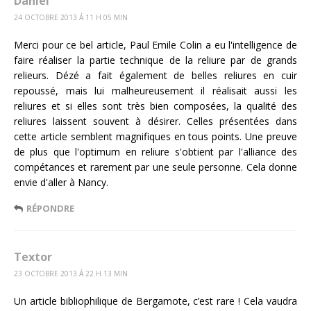
Daniel
24 OCTOBRE 2013 Á 11 H 05 MIN
Merci pour ce bel article, Paul Emile Colin a eu l'intelligence de
faire réaliser la partie technique de la reliure par de grands
relieurs. Dézé a fait également de belles reliures en cuir
repoussé, mais lui malheureusement il réalisait aussi les
reliures et si elles sont très bien composées, la qualité des
reliures laissent souvent à désirer. Celles présentées dans
cette article semblent magnifiques en tous points. Une preuve
de plus que l'optimum en reliure s'obtient par l'alliance des
compétances et rarement par une seule personne. Cela donne
envie d'aller à Nancy.
RÉPONDRE
Textor
23 OCTOBRE 2013 Á 22 H 13 MIN
Un article bibliophilique de Bergamote, c’est rare ! Cela vaudra