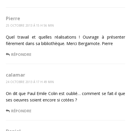
Pierre
25 OCTOBRE 2013 Á 15 H 56 MIN
Quel travail et quelles réalisations ! Ouvrage à présenter
fièrement dans sa bibliothèque. Merci Bergamote. Pierre
RÉPONDRE
calamar
24 OCTOBRE 2013 Á 17 H 49 MIN
On dit que Paul Emile Colin est oublié… comment se fait-il que
ses oeuvres soient encore si cotées ?
RÉPONDRE