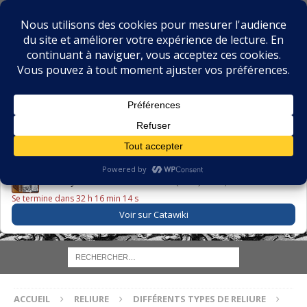
BIBLIOPHILIE.COM
LE BLOG DU BIBLIOPHILE, DES BIBLIOPHILES, DE LA
BIBLIOPHILIE ET DES LIVRES ANCIENS
LE LIVRE DU JOUR
Godefroy – Histoire de Charles VI (1663) ·
225,00 EUR
Se termine dans 32 h 16 min 13 s
Voir sur Catawiki
ACCUEIL
RELIURE
DIFFÉRENTS TYPES DE RELIURE