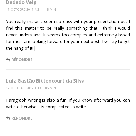
Dadado Veig
17 OCTOBRE 2017 Á 21 H 18 MIN
You really make it seem so easy with your presentation but I
find this matter to be really something that I think I would
never understand. It seems too complex and extremely broad
for me. I am looking forward for your next post, I will try to get
the hang of it!|
RÉPONDRE
Luiz Gastão Bittencourt da Silva
17 OCTOBRE 2017 Á 19 H 06 MIN
Paragraph writing is also a fun, if you know afterward you can
write otherwise it is complicated to write.|
RÉPONDRE