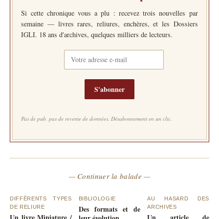
Si cette chronique vous a plu : recevez trois nouvelles par
semaine — livres rares, reliures, enchères, et les Dossiers
IGLI. 18 ans d'archives, quelques milliers de lecteurs.
S'abonner
Pas de pub, pas de revente de données. Désabonnement en un clic.
— Continuer la balade —
DIFFÉRENTS TYPES
BIBLIOLOGIE
AU HASARD DES
DE RELIURE
Des formats et de
ARCHIVES
Un livre Miniature /
Un article de
leur évolution…