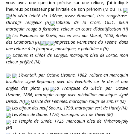
vous avez une question précise sur une reliure, j’ai indiqué
l’heureux possesseur par l’initiale de son prénom (M ou H).
Un vélin teinté du 18ème, assez étonnant, très rouge/rose.
Ouvrage religieux (H)
Tableau de la Croix, 1651, plein
maroquin rouge à fermoirs, relieur en cours d’identification (H)
Les Pseaumes de David, mis en vers par Marot, 1658, Atelier
des Caumartin (H)
Impression Vénitienne du 18ème, dans
une reliure à la française, mosaïquée, « pointillée » (H)
Daphnis et Chloé de Longus, maroquin bleu de Lortic, mon
relieur préféré (M)
L’éventail, par Octave Uzanne, 1882, reliure en maroquin
lavallière signé Reymann, avec des éventails sur le dos et aux
angles des plats (H).
La Française du Siècle, par Octave
Uzanne, 1886, maroquin rouge avec médaillon mosaïqué signé
Densk. (H)
Mérite des Femmes, maroquin rouge de Simier (M)
Les bijoux des neuf Soeurs, 1790, maroquin vert de Hardy (M)
Les Bains de Diane, 1770, maroquin vert de Thivet (M)
Le Temple de Gnide, 1725, maroquin bleu de Thibaron-Joly
(M)