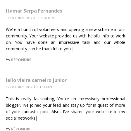
Itamar Serpa Fernandes
17 OCTOBRE 2017 Á 16 H 26 MIN
We’re a bunch of volunteers and opening a new scheme in our
community. Your website provided us with helpful info to work
on. You have done an impressive task and our whole
community can be thankful to you.|
RÉPONDRE
lelio vieira carneiro junior
17 OCTOBRE 2017 Á 3 H 54 MIN
This is really fascinating, You’re an excessively professional
blogger. I’ve joined your feed and stay up for in quest of more
of your fantastic post. Also, I’ve shared your web site in my
social networks|
RÉPONDRE