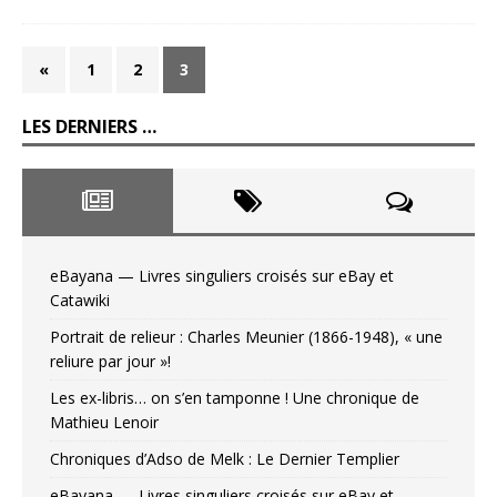
«
1
2
3
LES DERNIERS …
eBayana — Livres singuliers croisés sur eBay et
Catawiki
Portrait de relieur : Charles Meunier (1866-1948), « une
reliure par jour »!
Les ex-libris… on s’en tamponne ! Une chronique de
Mathieu Lenoir
Chroniques d’Adso de Melk : Le Dernier Templier
eBayana — Livres singuliers croisés sur eBay et