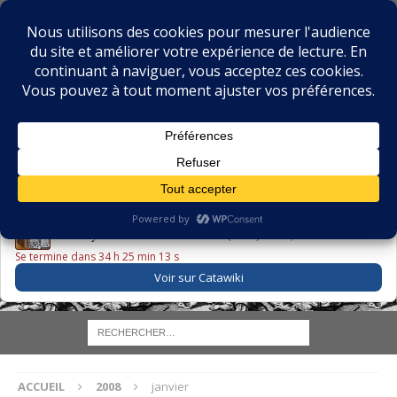
BIBLIOPHILIE.COM
LE BLOG DU BIBLIOPHILE, DES BIBLIOPHILES, DE LA
BIBLIOPHILIE ET DES LIVRES ANCIENS
LE LIVRE DU JOUR
Godefroy – Histoire de Charles VI (1663) ·
225,00 EUR
Se termine dans 34 h 25 min 12 s
Voir sur Catawiki
ACCUEIL
2008
janvier