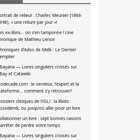
ortrait de relieur : Charles Meunier (1866-
948), « une reliure par jour »!
es ex-libris… on s’en tamponne ! Une
hronique de Mathieu Lenoir
hroniques d’Adso de Melk : Le Dernier
emplier
Bayana — Livres singuliers croisés sur
Bay et Catawiki
odecade.com : le vendeur, l’expert et la
lateforme… comment s’y retrouver?
ossiers cliniques de l’IGLI : la libido
ossidendi, ou jusqu’où aller pour un livre
ollationner un livre : sept bonnes raisons
’arrêter de perdre votre temps
Bayana — Livres singuliers croisés sur