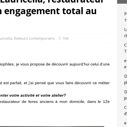
 un engagement total au
P
de relieur : Charles Meunier (1866-1948), « une reliure par jour »!
1
L
c
uricella
,
Relieurs contemporains
104
C
T
e
liophiles, je vous propose de découvrir aujourd’hui celui d’une
e
D
p
at est parfait, et j’ai pensé que vous faire découvrir ce métier
D
er votre activité et votre atelier?
p
 restaurateur de livres anciens à mon domicile, dans le 12e
C
d
e