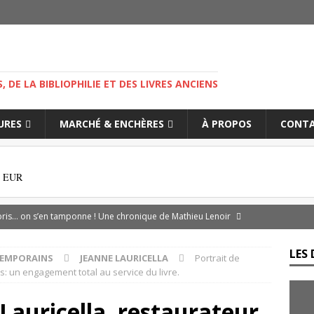
M
S, DE LA BIBLIOPHILIE ET DES LIVRES ANCIENS
IURES
MARCHÉ & ENCHÈRES
À PROPOS
CONT
0 EUR
ibris… on s’en tamponne ! Une chronique de Mathieu Lenoir
LES 
TEMPORAINS
JEANNE LAURICELLA
Portrait de
es d’Adso de Melk : Le Dernier Templier
DIVERS
is: un engagement total au service du livre.
— Livres singuliers croisés sur eBay et Catawiki
EBAYANA
 Lauricella, restaurateur
de.com : le vendeur, l’expert et la plateforme… comment s’y