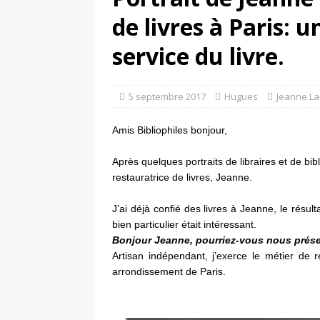
de livres à Paris:
retrouver?
DIVERS
[ 7 août 2026 ]
Portrait 
service du livre.
DIVERS
5 septembre 2017
Hugues
Jeanne La
Amis Bibliophiles bonjour,
Après quelques portraits de libraires et de bib
restauratrice de livres, Jeanne.
J’ai déjà confié des livres à Jeanne, le résult
bien particulier était intéressant.
Bonjour Jeanne, pourriez-vous nous présent
Artisan indépendant, j’exerce le métier de
arrondissement de Paris.