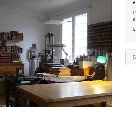
e
L
a
L