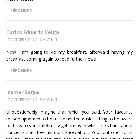
RÉPONDRE
Carlos Eduardo Veiga
17 OCTOBRE 2017 Á 16 H 37 MIN
Now I am going to do my breakfast, afterward having my
breakfast coming again to read further news.|
RÉPONDRE
Itamar Serpa
17 OCTOBRE 2017 Á 15 H 53 MIN
Unquestionably imagine that which you said. Your favourite
reason appeared to be at the net the easiest thing to be aware
of. I say to you, I definitely get annoyed while folks think about
concerns that they just don’t know about. You controlled to hit