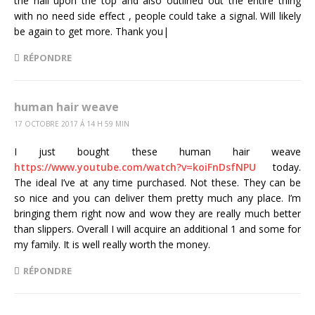
the nail upon the top and also outlined out the entire thing
with no need side effect , people could take a signal. Will likely
be again to get more. Thank you|
RÉPONDRE
human hair weave
17 OCTOBRE 2017 Á 14 H 59 MIN
I just bought these human hair weave
https://www.youtube.com/watch?v=koiFnDsfNPU
today.
The ideal I’ve at any time purchased. Not these. They can be
so nice and you can deliver them pretty much any place. I’m
bringing them right now and wow they are really much better
than slippers. Overall I will acquire an additional 1 and some for
my family. It is well really worth the money.
RÉPONDRE