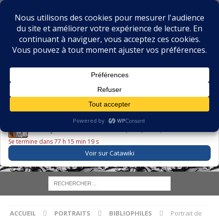
BIBLIOPHILIE.COM
LE BLOG DU BIBLIOPHILE, DES BIBLIOPHILES, DE LA
BIBLIOPHILIE ET DES LIVRES ANCIENS
LE LIVRE DU JOUR
Godefroy – Histoire de Charles VI (1663) ·
225,00 EUR
Se termine dans 77 h 15 min 18 s
Voir sur Catawiki
ACCUEIL
PORTRAITS
BIBLIOPHILES
Portrait de