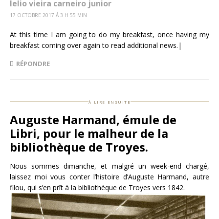
lelio vieira carneiro junior
17 OCTOBRE 2017 Á 3 H 55 MIN
At this time I am going to do my breakfast, once having my
breakfast coming over again to read additional news.|
RÉPONDRE
à lire ensuite
Auguste Harmand, émule de
Libri, pour le malheur de la
bibliothèque de Troyes.
Nous sommes dimanche, et malgré un week-end chargé,
laissez moi vous conter l’histoire d’Auguste Harmand, autre
filou, qui s’en prît à la bibliothèque de Troyes vers 1842.