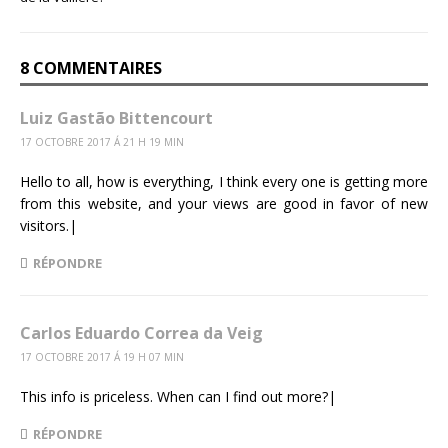
8 COMMENTAIRES
Luiz Gastão Bittencourt
17 OCTOBRE 2017 Á 21 H 19 MIN
Hello to all, how is everything, I think every one is getting more
from this website, and your views are good in favor of new
visitors.|
RÉPONDRE
Carlos Eduardo Correa da Veig
17 OCTOBRE 2017 Á 19 H 07 MIN
This info is priceless. When can I find out more?|
RÉPONDRE