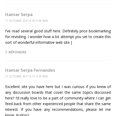
Itamar Serpa
17 OCTOBRE 2017 Á 18 H 06 MIN
I’ve read several good stuff here. Definitely price bookmarking
for revisiting. I wonder how a lot attempt you set to create this
sort of wonderful informative web site.|
RÉPONDRE
Itamar Serpa Fernandes
17 OCTOBRE 2017 Á 17 H 29 MIN
Excellent site you have here but I was curious if you knew of
any discussion boards that cover the same topics discussed
here? I’d really love to be a part of community where I can get
feed-back from other experienced people that share the same
interest. If you have any recommendations, please let me
know. Kudos!|