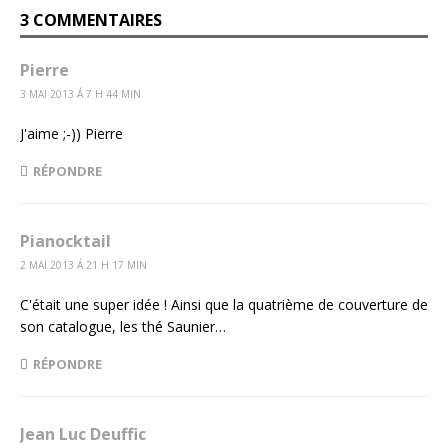
3 COMMENTAIRES
Pierre
3 MAI 2013 Á 7 H 44 MIN
J'aime ;-)) Pierre
RÉPONDRE
Pianocktail
2 MAI 2013 Á 21 H 17 MIN
C'était une super idée ! Ainsi que la quatrième de couverture de
son catalogue, les thé Saunier…
RÉPONDRE
Jean Luc Deuffic