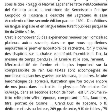
sous le titre « Saggi di Natvrali Esperienze fatte nell’Accademia
del Cimento sotto la protezione del Serenissimo Principe
Leopoldo di Toscana e descritte dal Segretario di essa
Accademia ». Une seconde édition paru en 1691. Des éditions
en langue anglaise et en langue latine furent publiées jusqu’à la
fin du XVIIIe siècle.
C’est le compte-rendu des expériences menées par Torricelli et
plusieurs autres savants, dans ce que nous appellerions
aujourd’hui le premier laboratoire de recherche. On y trouve
des chapitres sur la chaleur et le froid, l’humidité de l’air, la
mesure du temps (pendule), la lumière et le son, l’aimant,
l’électrostaticité de l’ambre et le plus important sur la
compressibilité de l’air. Les textes sont accompagnés de
nombreuses planches gravées par Modiana, en autres, le tube
barométrique de Torricelli, illustration que l’on trouve encore
de nos jours dans les traités de physique élémentaire. Cet
ouvrage, dans sa seconde édition de 1691, est un volume in-
folio relié plein vélin d’époque, comportant 1 f.bl., faux titre,
titre, portrait de Cosme III Grand Duc de Toscane, 6 ff.
dédicace et avis au lecteur, 269 pp. de texte, 9 ff. de tables , 75