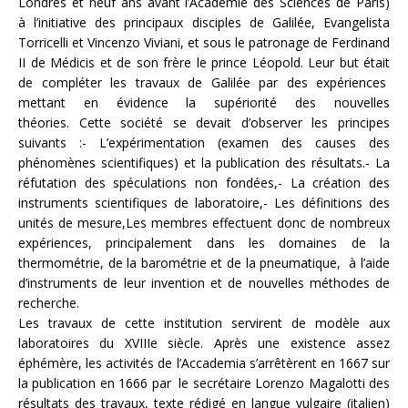
Londres et neuf ans avant l’Académie des Sciences de Paris)
à l’initiative des principaux disciples de Galilée, Evangelista
Torricelli et Vincenzo Viviani, et sous le patronage de Ferdinand
II de Médicis et de son frère le prince Léopold. Leur but était
de compléter les travaux de Galilée par des expériences
mettant en évidence la supériorité des nouvelles
théories. Cette société se devait d’observer les principes
suivants :- L’expérimentation (examen des causes des
phénomènes scientifiques) et la publication des résultats.- La
réfutation des spéculations non fondées,- La création des
instruments scientifiques de laboratoire,- Les définitions des
unités de mesure,Les membres effectuent donc de nombreux
expériences, principalement dans les domaines de la
thermométrie, de la barométrie et de la pneumatique, à l’aide
d’instruments de leur invention et de nouvelles méthodes de
recherche.
Les travaux de cette institution servirent de modèle aux
laboratoires du XVIIIe siècle. Après une existence assez
éphémère, les activités de l’Accademia s’arrêtèrent en 1667 sur
la publication en 1666 par le secrétaire Lorenzo Magalotti des
résultats des travaux, texte rédigé en langue vulgaire (italien)