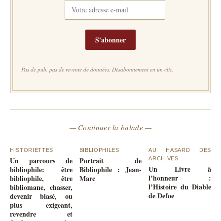
S'abonner
Pas de pub, pas de revente de données. Désabonnement en un clic.
— Continuer la balade —
HISTORIETTES
BIBLIOPHILES
AU HASARD DES
Un parcours de
Portrait de
ARCHIVES
Un Livre à
bibliophile: être
Bibliophile : Jean-
l’honneur :
bibliophile, être
Marc
l’Histoire du Diable
bibliomane, chasser,
de Defoe
devenir blasé, ou
plus exigeant,
revendre et