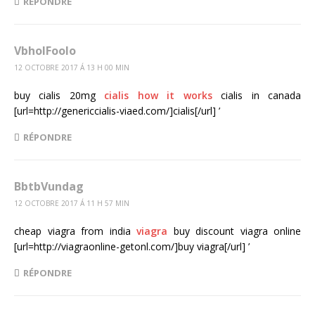
RÉPONDRE
VbholFoolo
12 OCTOBRE 2017 Á 13 H 00 MIN
buy cialis 20mg
cialis how it works
cialis in canada
[url=http://genericcialis-viaed.com/]cialis[/url] ’
RÉPONDRE
BbtbVundag
12 OCTOBRE 2017 Á 11 H 57 MIN
cheap viagra from india
viagra
buy discount viagra online
[url=http://viagraonline-getonl.com/]buy viagra[/url] ’
RÉPONDRE