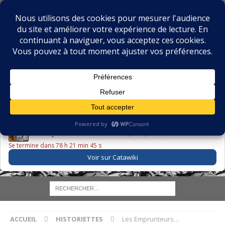
BIBLIOPHILIE.COM
LE BLOG DU BIBLIOPHILE, DES BIBLIOPHILES, DE LA
BIBLIOPHILIE ET DES LIVRES ANCIENS
LE LIVRE DU JOUR
Godefroy – Histoire de Charles VI (1663) ·
225,00 EUR
Se termine dans 78 h 21 min 44 s
Voir sur Catawiki
ACCUEIL
HISTORIETTES
Les Emprunteurs…