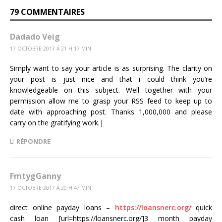
79 COMMENTAIRES
Dadado Veig
17 OCTOBRE 2017 Á 21 H 17 MIN
Simply want to say your article is as surprising. The clarity on
your post is just nice and that i could think you’re
knowledgeable on this subject. Well together with your
permission allow me to grasp your RSS feed to keep up to
date with approaching post. Thanks 1,000,000 and please
carry on the gratifying work.|
RÉPONDRE
FmtygGanny
17 OCTOBRE 2017 Á 20 H 47 MIN
direct online payday loans –
https://loansnerc.org/
quick
cash loan [url=https://loansnerc.org/]3 month payday