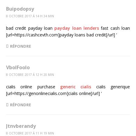
Buipodopsy
8 OCTOBRE 2017 Á 14 H 34 MIN
bad credit payday loan
payday loan lenders
fast cash loan
[url=https://cashcevth.com]payday loans bad credit[/url] ’
RÉPONDRE
VbolFoolo
8 OCTOBRE 2017 Á 12 H 20 MIN
cialis online purchase
generic cialis
cialis generique
[url=https://genonlinecialis.com]cialis online[/url] ’
RÉPONDRE
Jtnvberandy
8 OCTOBRE 2017 Á 11 H 19 MIN