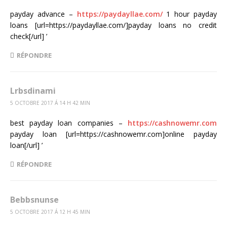
payday advance –
https://paydayllae.com/
1 hour payday
loans [url=https://paydayllae.com/]payday loans no credit
check[/url] ’
RÉPONDRE
Lrbsdinami
5 OCTOBRE 2017 Á 14 H 42 MIN
best payday loan companies –
https://cashnowemr.com
payday loan [url=https://cashnowemr.com]online payday
loan[/url] ’
RÉPONDRE
Bebbsnunse
5 OCTOBRE 2017 Á 12 H 45 MIN