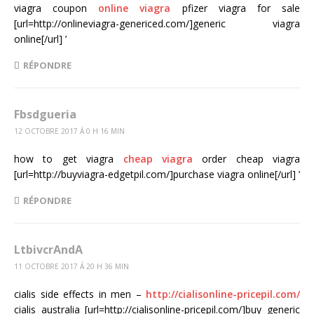
viagra coupon
online viagra
pfizer viagra for sale
[url=http://onlineviagra-genericed.com/]generic viagra
online[/url] ’
RÉPONDRE
Fbsdgueria
12 OCTOBRE 2017 Á 0 H 16 MIN
how to get viagra
cheap viagra
order cheap viagra
[url=http://buyviagra-edgetpil.com/]purchase viagra online[/url] ’
RÉPONDRE
LtbivcrAndA
11 OCTOBRE 2017 Á 20 H 36 MIN
cialis side effects in men –
http://cialisonline-pricepil.com/
cialis australia [url=http://cialisonline-pricepil.com/]buy generic