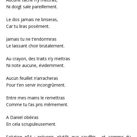
Ni doigt sale pareillement.
Le dos jamais ne briseras,
Car tu liras posément.
Jamais tu ne t’endormiras
Le laissant choir brutalement.
Au crayon, des traits n’y mettras
Ni note aucune, évidemment.
Aucun feuillet n’arracheras
Pour t’en servir incongrûment.
Entre mes mains le remettras
Comme tu l’as pris mêmement.
A Daniel obéiras
En cela scrupuleusement.
Solution n°4 : prévenir, plutôt que souffrir , et comme du