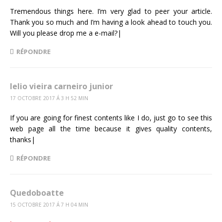
Tremendous things here. I’m very glad to peer your article.
Thank you so much and I’m having a look ahead to touch you.
Will you please drop me a e-mail?|
RÉPONDRE
lelio vieira carneiro junior
17 OCTOBRE 2017 Á 3 H 52 MIN
If you are going for finest contents like I do, just go to see this
web page all the time because it gives quality contents,
thanks|
RÉPONDRE
Quedoboatte
15 OCTOBRE 2017 Á 7 H 04 MIN