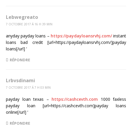
Lebwegreato
7 OCTOBRE 2017 Á 16 H 39 MIN
anyday payday loans –
https://paydayloansrvhj.com/
instant
loans bad credit [url=https://paydayloansrvhj.com/]payday
loans[/url] ’
RÉPONDRE
Lrbvsdinami
7 OCTOBRE 2017 Á 7 H 03 MIN
payday loan texas –
https://cashcevth.com
1000 faxless
payday loan [url=https://cashcevth.com]payday loans
online[/url] ’
RÉPONDRE