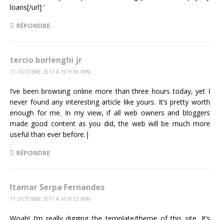
loans[/url] ’
RÉPONDRE
tercio borlenghi jr
17 OCTOBRE 2017 Á 19 H 06 MIN
I’ve been browsing online more than three hours today, yet I
never found any interesting article like yours. It’s pretty worth
enough for me. In my view, if all web owners and bloggers
made good content as you did, the web will be much more
useful than ever before.|
RÉPONDRE
Itamar Serpa Fernandes
17 OCTOBRE 2017 Á 16 H 53 MIN
Woah! I’m really digging the template/theme of this site. It’s