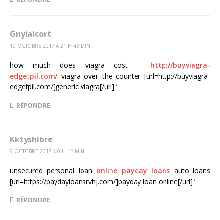
Gnyialcort
10 OCTOBRE 2017 Á 21 H 43 MIN
how much does viagra cost –
http://buyviagra-
edgetpil.com/
viagra over the counter [url=http://buyviagra-
edgetpil.com/]generic viagra[/url] ’
RÉPONDRE
Kktyshibre
9 OCTOBRE 2017 Á 0 H 12 MIN
unsecured personal loan
online payday loans
auto loans
[url=https://paydayloansrvhj.com/]payday loan online[/url] ’
RÉPONDRE