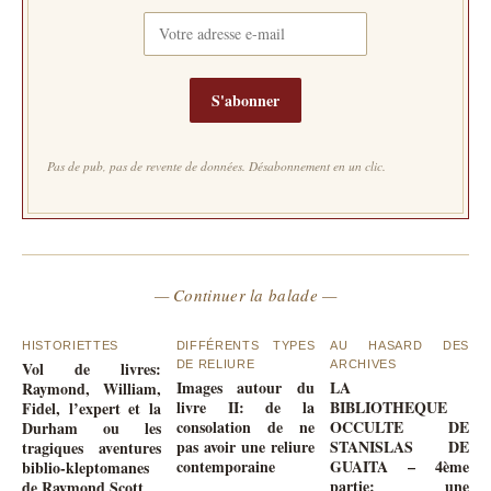
S'abonner
Pas de pub, pas de revente de données. Désabonnement en un clic.
— Continuer la balade —
HISTORIETTES
DIFFÉRENTS TYPES
AU HASARD DES
Vol de livres:
DE RELIURE
ARCHIVES
Images autour du
LA
Raymond, William,
livre II: de la
BIBLIOTHEQUE
Fidel, l’expert et la
consolation de ne
OCCULTE DE
Durham ou les
pas avoir une reliure
STANISLAS DE
tragiques aventures
contemporaine
GUAITA – 4ème
biblio-kleptomanes
partie: une
de Raymond Scott