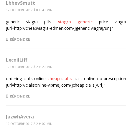
LbbevSmutt
12 OCTOBRE 2017 Á 8 H 49 MIN
generic viagra pills
viagra generic
price viagra
[url=http://cheapviagra-edmen.com/]generic viagra[/url] ’
RÉPONDRE
LxcnilLiff
12 OCTOBRE 2017 Á 2 H 20 MIN
ordering cialis online
cheap cialis
cialis online no prescription
[url=http://cialisonline-vipmej.com/]cheap cialis[/url] ’
RÉPONDRE
JazwhAvera
12 OCTOBRE 2017 Á 2 H 07 MIN