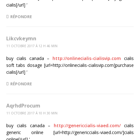
cialis[/url] ’
RÉPONDRE
Likcvkeymn
11 OCTOBRE 2017 Á 12 H 46 MIN
buy cialis canada –
http://onlinecialis-cialisvip.com
cialis
soft tabs dosage [url=http://onlinecialis-cialisvip.com]purchase
cialis[/url] ’
RÉPONDRE
AqrhdProcum
11 OCTOBRE 2017 Á 10 H 30 MIN
buy cialis canada –
http://genericcialis-viaed.com/
cialis
generic online [url=http://genericcialis-viaed.com/]cialis
online[/url] ’