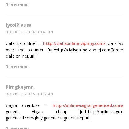
RÉPONDRE
JycolPlausa
10 OCTOBRE 2017 Á 23 H 49 MIN
cialis uk online –
http://cialisonline-vipmej.com/
cialis vs
over the counter [url=http://cialisonline-vipmej.com/]order
cialis online[/url] ’
RÉPONDRE
Plmgkeymn
10 OCTOBRE 2017 Á 23 H 39 MIN
viagra overdose –
http://onlineviagra-genericed.com/
generic viagra cheap [url=http://onlineviagra-
genericed.com/]buy generic viagra online[/url] ’
RÉPONDRE