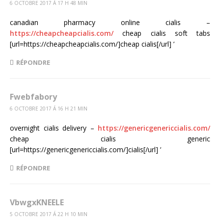
6 OCTOBRE 2017 Á 17 H 48 MIN
canadian pharmacy online cialis –
https://cheapcheapcialis.com/
cheap cialis soft tabs
[url=https://cheapcheapcialis.com/]cheap cialis[/url] ’
RÉPONDRE
Fwebfabory
6 OCTOBRE 2017 Á 16 H 21 MIN
overnight cialis delivery –
https://genericgenericcialis.com/
cheap cialis generic
[url=https://genericgenericcialis.com/]cialis[/url] ’
RÉPONDRE
VbwgxKNEELE
5 OCTOBRE 2017 Á 22 H 10 MIN