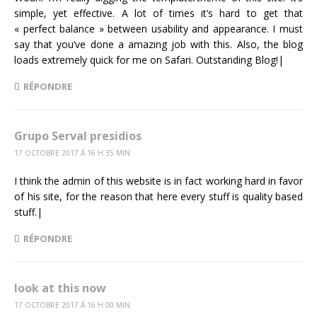
simple, yet effective. A lot of times it’s hard to get that
« perfect balance » between usability and appearance. I must
say that you’ve done a amazing job with this. Also, the blog
loads extremely quick for me on Safari. Outstanding Blog!|
RÉPONDRE
Grupo Serval presidios
17 OCTOBRE 2017 Á 16 H 35 MIN
I think the admin of this website is in fact working hard in favor
of his site, for the reason that here every stuff is quality based
stuff.|
RÉPONDRE
look at this now
17 OCTOBRE 2017 Á 16 H 00 MIN