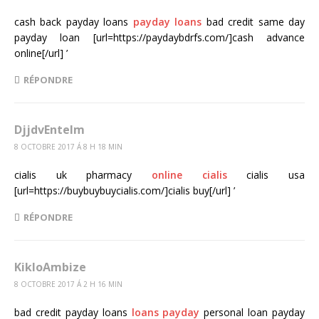
cash back payday loans
payday loans
bad credit same day
payday loan [url=https://paydaybdrfs.com/]cash advance
online[/url] ’
RÉPONDRE
DjjdvEntelm
8 OCTOBRE 2017 Á 8 H 18 MIN
cialis uk pharmacy
online cialis
cialis usa
[url=https://buybuybuycialis.com/]cialis buy[/url] ’
RÉPONDRE
KikloAmbize
8 OCTOBRE 2017 Á 2 H 16 MIN
bad credit payday loans
loans payday
personal loan payday