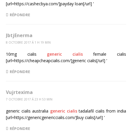
[url=https://cashecbya.com/]payday loan[/url] ’
RÉPONDRE
JbtjEnerma
8 OCTOBRE 2017 Á 1 H 19 MIN
10mg cialis
generic cialis
female cialis
[url=https://cheapcheapcialis.com/]generic cialis[/url] ’
RÉPONDRE
Vujrtexima
7 OCTOBRE 2017 Á 23 H 53 MIN
generic cialis australia
generic cialis
tadalafil cialis from india
[url=https://genericgenericcialis.com/]buy cialis[/url] ’
RÉPONDRE