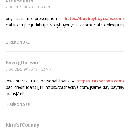
LsdbAdhese
7 OCTOBRE 2017 Á 0 H 54 MIN
buy cialis no prescription –
https://buybuybuycialis.com/
cialis sample [url=https://buybuybuycialis.com/]cialis online[/url]
’
RÉPONDRE
BvwcgUnream
6 OCTOBRE 2017 Á 18 H 52 MIN
low interest rate personal loans –
https://cashecbya.com/
bad credit loans [url=https://cashecbya.com/]same day payday
loans[/url] ’
RÉPONDRE
KlmfsfCounny