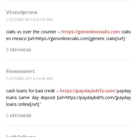
Vtvzvdprona
7 OCTOBRE 2017 Á 4 H 37 MIN
cialis vs over the counter –
https://genonlinecialis.com
cialis
en mexico [url=https://genonlinecialis.com]generic cialis[/url] ’
RÉPONDRE
Fnveeswert
7 OCTOBRE 2017 Á 3 H 40 MIN
cash loans for bad credit –
https://paydaybdrfs.com/
payday
loans same day deposit [url=https://paydaybdrfs.com/]payday
loans online[/url] ’
RÉPONDRE