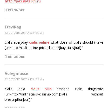
http://paxslots365.ru
RÉPONDRE
FtsviRag
12 OCTOBRE 2017 Á 22 H 55 MIN
cialis everyday
cialis online
what dose of cialis should i take
[url=http://cialisonline-pricepil.com/]buy cialis[/url] ’
RÉPONDRE
Volvgmasse
12 OCTOBRE 2017 Á 15 H 22 MIN
cialis india
cialis pills
branded cialis drugstore
[url=http://onlinecialis-cialisvip.com]cialis without
prescription[/url] ’