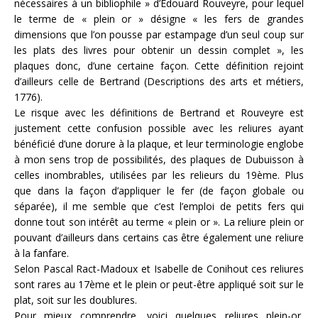
nécessaires à un bibliophile » d’Edouard Rouveyre, pour lequel
le terme de « plein or » désigne « les fers de grandes
dimensions que l’on pousse par estampage d’un seul coup sur
les plats des livres pour obtenir un dessin complet », les
plaques donc, d’une certaine façon. Cette définition rejoint
d’ailleurs celle de Bertrand (Descriptions des arts et métiers,
1776).
Le risque avec les définitions de Bertrand et Rouveyre est
justement cette confusion possible avec les reliures ayant
bénéficié d’une dorure à la plaque, et leur terminologie englobe
à mon sens trop de possibilités, des plaques de Dubuisson à
celles inombrables, utilisées par les relieurs du 19ème. Plus
que dans la façon d’appliquer le fer (de façon globale ou
séparée), il me semble que c’est l’emploi de petits fers qui
donne tout son intérêt au terme « plein or ». La reliure plein or
pouvant d’ailleurs dans certains cas être également une reliure
à la fanfare.
Selon Pascal Ract-Madoux et Isabelle de Conihout ces reliures
sont rares au 17ème et le plein or peut-être appliqué soit sur le
plat, soit sur les doublures.
Pour mieux comprendre, voici quelques reliures plein-or,