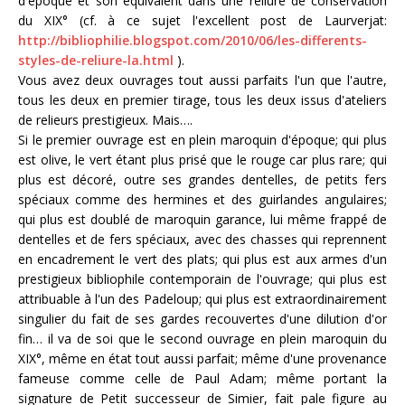
d'époque et son équivalent dans une reliure de conservation
du XIX° (cf. à ce sujet l'excellent post de Laurverjat:
http://bibliophilie.blogspot.com/2010/06/les-differents-
styles-de-reliure-la.html
).
Vous avez deux ouvrages tout aussi parfaits l'un que l'autre,
tous les deux en premier tirage, tous les deux issus d'ateliers
de relieurs prestigieux. Mais….
Si le premier ouvrage est en plein maroquin d'époque; qui plus
est olive, le vert étant plus prisé que le rouge car plus rare; qui
plus est décoré, outre ses grandes dentelles, de petits fers
spéciaux comme des hermines et des guirlandes angulaires;
qui plus est doublé de maroquin garance, lui même frappé de
dentelles et de fers spéciaux, avec des chasses qui reprennent
en encadrement le vert des plats; qui plus est aux armes d'un
prestigieux bibliophile contemporain de l'ouvrage; qui plus est
attribuable à l'un des Padeloup; qui plus est extraordinairement
singulier du fait de ses gardes recouvertes d'une dilution d'or
fin… il va de soi que le second ouvrage en plein maroquin du
XIX°, même en état tout aussi parfait; même d'une provenance
fameuse comme celle de Paul Adam; même portant la
signature de Petit successeur de Simier, fait pale figure au