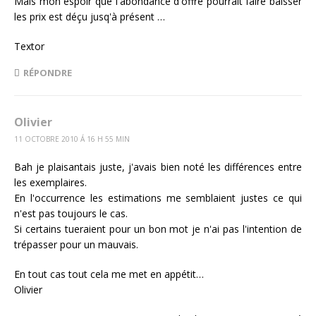
Mais mon espoir que l'abondance d'offre pourrait faire baisser
les prix est déçu jusq'à présent …
Textor
RÉPONDRE
Olivier
11 OCTOBRE 2010 Á 16 H 55 MIN
Bah je plaisantais juste, j'avais bien noté les différences entre
les exemplaires.
En l'occurrence les estimations me semblaient justes ce qui
n'est pas toujours le cas.
Si certains tueraient pour un bon mot je n'ai pas l'intention de
trépasser pour un mauvais.
En tout cas tout cela me met en appétit…
Olivier