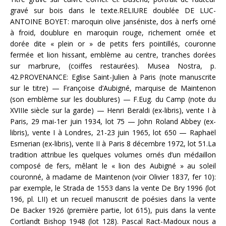
gravé sur bois dans le texte.RELIURE doublée DE LUC-
ANTOINE BOYET: maroquin olive janséniste, dos à nerfs orné
à froid, doublure en maroquin rouge, richement ornée et
dorée dite « plein or » de petits fers pointillés, couronne
fermée et lion hissant, emblème au centre, tranches dorées
sur marbrure, (coiffes restaurées). Musea Nostra, p.
42.PROVENANCE: Eglise Saint-Julien à Paris (note manuscrite
sur le titre) — Françoise d’Aubigné, marquise de Maintenon
(son emblème sur les doublures) — F.Eug. du Camp (note du
XVIIIe siècle sur la garde) — Henri Beraldi (ex-libris), vente I à
Paris, 29 mai-1er juin 1934, lot 75 — John Roland Abbey (ex-
libris), vente I à Londres, 21-23 juin 1965, lot 650 — Raphaël
Esmerian (ex-libris), vente II à Paris 8 décembre 1972, lot 51.La
tradition attribue les quelques volumes ornés d’un médaillon
composé de fers, mêlant le « lion des Aubigné » au soleil
couronné, à madame de Maintenon (voir Olivier 1837, fer 10):
par exemple, le Strada de 1553 dans la vente De Bry 1996 (lot
196, pl. LII) et un recueil manuscrit de poésies dans la vente
De Backer 1926 (première partie, lot 615), puis dans la vente
Cortlandt Bishop 1948 (lot 128). Pascal Ract-Madoux nous a