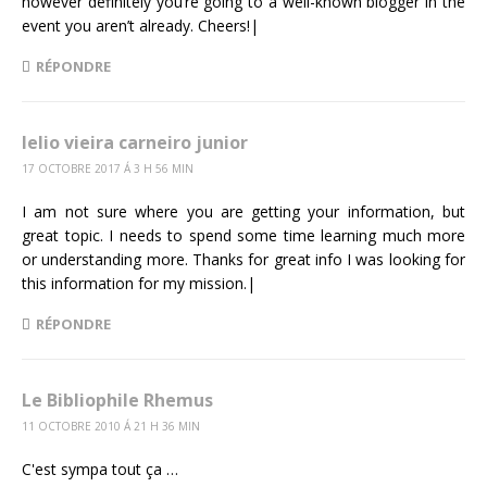
however definitely you’re going to a well-known blogger in the
event you aren’t already. Cheers!|
RÉPONDRE
lelio vieira carneiro junior
17 OCTOBRE 2017 Á 3 H 56 MIN
I am not sure where you are getting your information, but
great topic. I needs to spend some time learning much more
or understanding more. Thanks for great info I was looking for
this information for my mission.|
RÉPONDRE
Le Bibliophile Rhemus
11 OCTOBRE 2010 Á 21 H 36 MIN
C'est sympa tout ça …