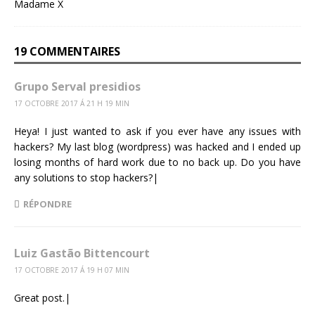
19 COMMENTAIRES
Grupo Serval presidios
17 OCTOBRE 2017 Á 21 H 19 MIN
Heya! I just wanted to ask if you ever have any issues with
hackers? My last blog (wordpress) was hacked and I ended up
losing months of hard work due to no back up. Do you have
any solutions to stop hackers?|
RÉPONDRE
Luiz Gastão Bittencourt
17 OCTOBRE 2017 Á 19 H 07 MIN
Great post.|