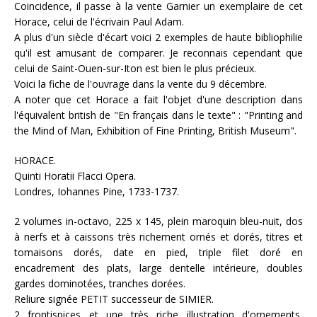
Coincidence, il passe à la vente Garnier un exemplaire de cet
Horace, celui de l'écrivain Paul Adam.
A plus d'un siècle d'écart voici 2 exemples de haute bibliophilie
qu'il est amusant de comparer. Je reconnais cependant que
celui de Saint-Ouen-sur-Iton est bien le plus précieux.
Voici la fiche de l'ouvrage dans la vente du 9 décembre.
A noter que cet Horace a fait l'objet d'une description dans
l'équivalent british de "En français dans le texte" : "Printing and
the Mind of Man, Exhibition of Fine Printing, British Museum".
HORACE.
Quinti Horatii Flacci Opera.
Londres, Iohannes Pine, 1733-1737.
2 volumes in-octavo, 225 x 145, plein maroquin bleu-nuit, dos
à nerfs et à caissons très richement ornés et dorés, titres et
tomaisons dorés, date en pied, triple filet doré en
encadrement des plats, large dentelle intérieure, doubles
gardes dominotées, tranches dorées.
Reliure signée PETIT successeur de SIMIER.
2 frontispices et une très riche illustration d'ornements,