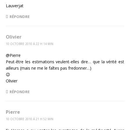
Lauverjat
RÉPONDRE
Olivier
10 OCTOBRE 2010 Á 22 H 14 MIN
@Pierre
Peut-être les estimations veulent-elles dire… que la vérité est
ailleurs (mais ne me le faîtes pas fredonner…)
😉
Olivier
RÉPONDRE
Pierre
10 OCTOBRE 2010 Á 21 H 52 MIN