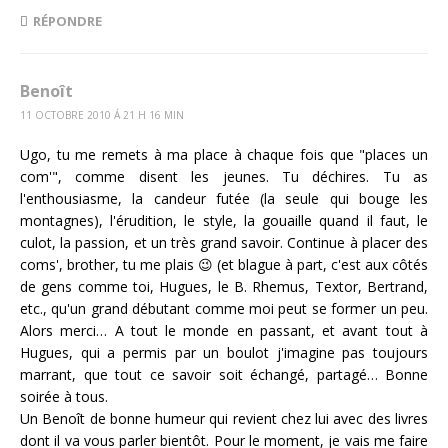
RÉPONDRE
Benoît
11 OCTOBRE 2010 Á 21 H 16 MIN
Ugo, tu me remets à ma place à chaque fois que "places un
com'", comme disent les jeunes. Tu déchires. Tu as
l'enthousiasme, la candeur futée (la seule qui bouge les
montagnes), l'érudition, le style, la gouaille quand il faut, le
culot, la passion, et un très grand savoir. Continue à placer des
coms', brother, tu me plais 😉 (et blague à part, c'est aux côtés
de gens comme toi, Hugues, le B. Rhemus, Textor, Bertrand,
etc., qu'un grand débutant comme moi peut se former un peu.
Alors merci… A tout le monde en passant, et avant tout à
Hugues, qui a permis par un boulot j'imagine pas toujours
marrant, que tout ce savoir soit échangé, partagé… Bonne
soirée à tous.
Un Benoît de bonne humeur qui revient chez lui avec des livres
dont il va vous parler bientôt. Pour le moment, je vais me faire