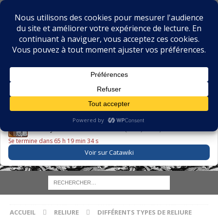
BIBLIOPHILIE.COM
LE BLOG DU BIBLIOPHILE, DES BIBLIOPHILES, DE LA
BIBLIOPHILIE ET DES LIVRES ANCIENS
LE LIVRE DU JOUR
Godefroy – Histoire de Charles VI (1663) ·
225,00 EUR
Se termine dans 65 h 19 min 33 s
Voir sur Catawiki
ACCUEIL
RELIURE
DIFFÉRENTS TYPES DE RELIURE