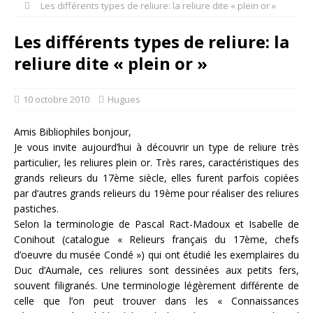
Les différents types de reliure: la reliure dite « plein or »
Les différents types de reliure: la
reliure dite « plein or »
10 octobre 2010
Hugues
Amis Bibliophiles bonjour,
Je vous invite aujourd’hui à découvrir un type de reliure très
particulier, les reliures plein or. Très rares, caractéristiques des
grands relieurs du 17ème siècle, elles furent parfois copiées
par d’autres grands relieurs du 19ème pour réaliser des reliures
pastiches.
Selon la terminologie de Pascal Ract-Madoux et Isabelle de
Conihout (catalogue « Relieurs français du 17ème, chefs
d’oeuvre du musée Condé ») qui ont étudié les exemplaires du
Duc d’Aumale, ces reliures sont dessinées aux petits fers,
souvent filigranés. Une terminologie légèrement différente de
celle que l’on peut trouver dans les « Connaissances