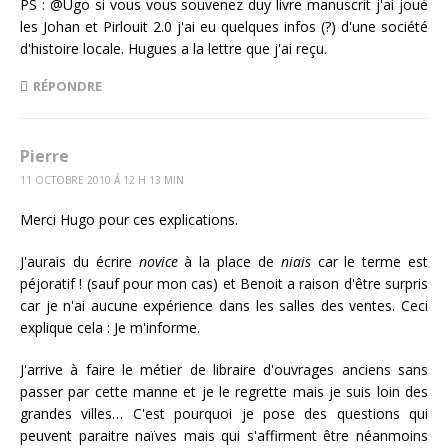
PS : @Ugo si vous vous souvenez duy livre manuscrit j'ai joué
les Johan et Pirlouit 2.0 j'ai eu quelques infos (?) d'une société
d'histoire locale. Hugues a la lettre que j'ai reçu.
RÉPONDRE
Pierre
11 OCTOBRE 2010 Á 12 H 13 MIN
Merci Hugo pour ces explications.
J'aurais du écrire
novice
à la place de
niais
car le terme est
péjoratif ! (sauf pour mon cas) et Benoit a raison d'être surpris
car je n'ai aucune expérience dans les salles des ventes. Ceci
explique cela : Je m'informe.
J'arrive à faire le métier de libraire d'ouvrages anciens sans
passer par cette manne et je le regrette mais je suis loin des
grandes villes… C'est pourquoi je pose des questions qui
peuvent paraitre naïves mais qui s'affirment être néanmoins