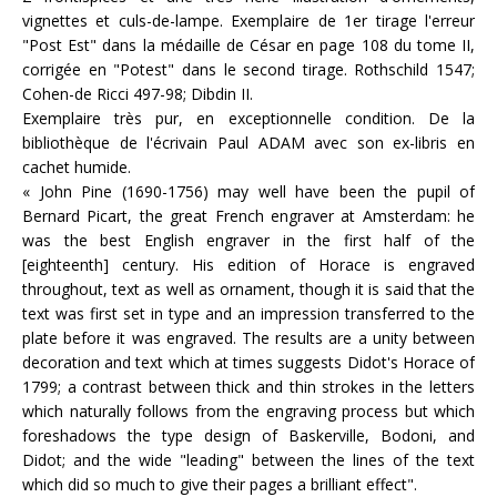
vignettes et culs-de-lampe. Exemplaire de 1er tirage l'erreur
"Post Est" dans la médaille de César en page 108 du tome II,
corrigée en "Potest" dans le second tirage. Rothschild 1547;
Cohen-de Ricci 497-98; Dibdin II.
Exemplaire très pur, en exceptionnelle condition. De la
bibliothèque de l'écrivain Paul ADAM avec son ex-libris en
cachet humide.
« John Pine (1690-1756) may well have been the pupil of
Bernard Picart, the great French engraver at Amsterdam: he
was the best English engraver in the first half of the
[eighteenth] century. His edition of Horace is engraved
throughout, text as well as ornament, though it is said that the
text was first set in type and an impression transferred to the
plate before it was engraved. The results are a unity between
decoration and text which at times suggests Didot's Horace of
1799; a contrast between thick and thin strokes in the letters
which naturally follows from the engraving process but which
foreshadows the type design of Baskerville, Bodoni, and
Didot; and the wide "leading" between the lines of the text
which did so much to give their pages a brilliant effect".