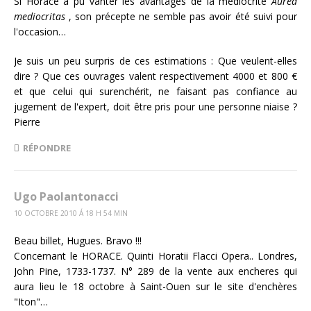
Si Horace a pu vanter les avantages de la médiocrité
Aurea
mediocritas
, son précepte ne semble pas avoir été suivi pour
l'occasion…
Je suis un peu surpris de ces estimations : Que veulent-elles
dire ? Que ces ouvrages valent respectivement 4000 et 800 €
et que celui qui surenchérit, ne faisant pas confiance au
jugement de l'expert, doit être pris pour une personne niaise ?
Pierre
RÉPONDRE
Ugo Paolantonacci
10 OCTOBRE 2010 Á 18 H 54 MIN
Beau billet, Hugues. Bravo !!!
Concernant le HORACE. Quinti Horatii Flacci Opera.. Londres,
John Pine, 1733-1737. N° 289 de la vente aux encheres qui
aura lieu le 18 octobre à Saint-Ouen sur le site d'enchères
"Iton"…