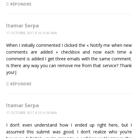
RÉPONDRE
Itamar Serpa
17 OCTOBRE 2017 Á 16 H 06 MIN
When I initially commented I clicked the « Notify me when new
comments are added » checkbox and now each time a
comment is added I get three emails with the same comment.
Is there any way you can remove me from that service? Thank
you!|
RÉPONDRE
Itamar Serpa
17 OCTOBRE 2017 Á 15 H 34 MIN
I don’t even understand how I ended up right here, but I
assumed this submit was good. I don’t realize who you’re