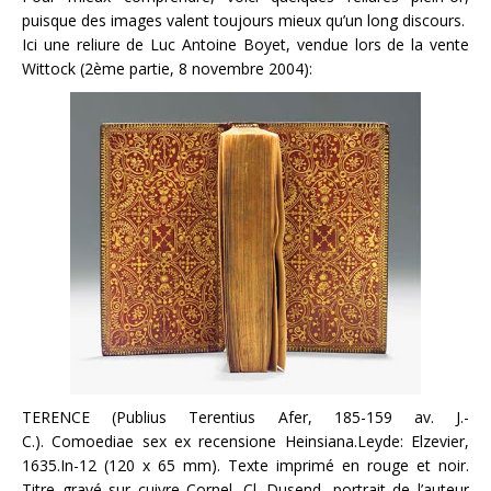
puisque des images valent toujours mieux qu’un long discours.
Ici une reliure de Luc Antoine Boyet, vendue lors de la vente
Wittock (2ème partie, 8 novembre 2004):
TERENCE (Publius Terentius Afer, 185-159 av. J.-
C.). Comoediae sex ex recensione Heinsiana.Leyde: Elzevier,
1635.In-12 (120 x 65 mm). Texte imprimé en rouge et noir.
Titre gravé sur cuivre Cornel. Cl. Dusend, portrait de l’auteur