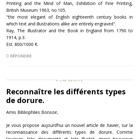
Printing and the Mind of Man, Exhibition of Fine Printing,
British Museum 1963, no.105.
"the most elegant of English eighteenth century books in
which text and illustrations alike are entirely engraved".
Ray, The Illustrator and the Book in England from 1790 to
1914, p.3.
Est. 800/1000 €.
RÉPONDRE
à lire ensuite
Reconnaître les différents types
de dorure.
Amis Bibliophiles Bonsoir,
Je vous propose aujourd’hui un nouvel article de Xavier, sur la
reconnaissance des différents types de dorure. Comme
toujours, très documenté et très illustré, merci beaucoup