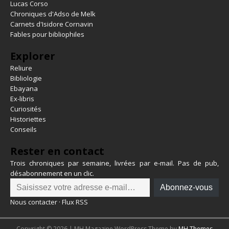
Lucas Corso
Chroniques d'Adso de Melk
Carnets d'Isidore Cornavin
Fables pour bibliophiles
Explorer
Reliure
Bibliologie
Ebayana
Ex-libris
Curiosités
Historiettes
Conseils
Rester en contact
Trois chroniques par semaine, livrées par e-mail. Pas de pub,
désabonnement en un clic.
Abonnez-vous
Nous contacter
·
Flux RSS
Copyright © 2026 | MH Magazine WordPress Theme by
MH Themes