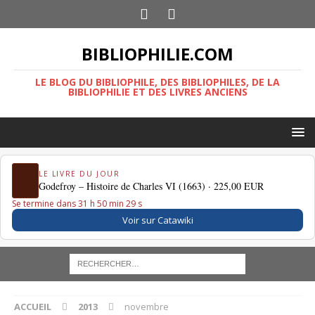
BIBLIOPHILIE.COM
LE BLOG DU BIBLIOPHILE, DES BIBLIOPHILES, DE LA
BIBLIOPHILIE ET DES LIVRES ANCIENS
LE LIVRE DU JOUR
Godefroy – Histoire de Charles VI (1663) ·
225,00 EUR
Se termine dans 31 h 50 min 29 s
Voir sur Catawiki
ACCUEIL
2013
novembre