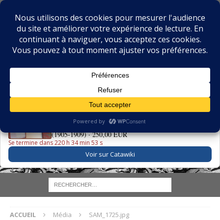
BIBLIOPHILIE.COM
LE BLOG DU BIBLIOPHILE, DES BIBLIOPHILES, DE LA
BIBLIOPHILIE ET DES LIVRES ANCIENS
LE LIVRE DU JOUR
La Grande Danse Macabre des Vifs - Martin van Maële
(1905-1909) ·
250,00 EUR
Se termine dans 220 h 34 min 53 s
Voir sur Catawiki
ACCUEIL
Média
SAM_1725.jpg