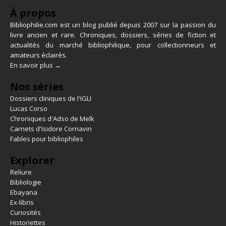
À propos
Bibliophilie.com est un blog publié depuis 2007 sur la passion du
livre ancien et rare. Chroniques, dossiers, séries de fiction et
actualités du marché bibliophilique, pour collectionneurs et
amateurs éclairés.
En savoir plus →
Nos séries
Dossiers cliniques de l'IGLI
Lucas Corso
Chroniques d'Adso de Melk
Carnets d'Isidore Cornavin
Fables pour bibliophiles
Explorer
Reliure
Bibliologie
Ebayana
Ex-libris
Curiosités
Historiettes