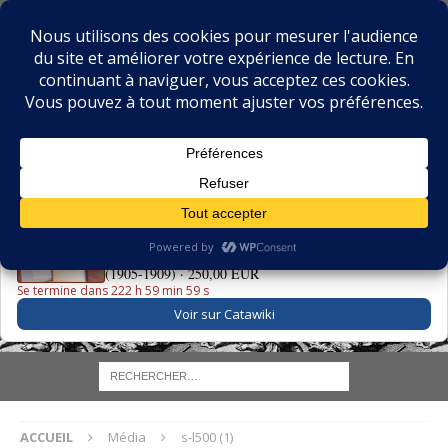
BIBLIOPHILIE.COM
LE BLOG DU BIBLIOPHILE, DES BIBLIOPHILES, DE LA
BIBLIOPHILIE ET DES LIVRES ANCIENS
LE LIVRE DU JOUR
La Grande Danse Macabre des Vifs - Martin van Maële
(1905-1909) ·
250,00 EUR
Se termine dans 222 h 59 min 59 s
Voir sur Catawiki
ACCUEIL
Média
s-l500 (1)