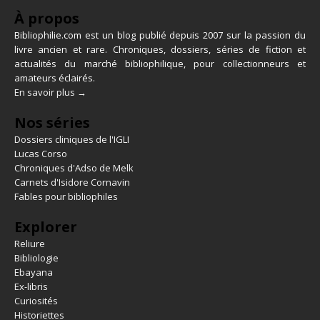
À propos
Bibliophilie.com est un blog publié depuis 2007 sur la passion du
livre ancien et rare. Chroniques, dossiers, séries de fiction et
actualités du marché bibliophilique, pour collectionneurs et
amateurs éclairés.
En savoir plus →
Nos séries
Dossiers cliniques de l'IGLI
Lucas Corso
Chroniques d'Adso de Melk
Carnets d'Isidore Cornavin
Fables pour bibliophiles
Explorer
Reliure
Bibliologie
Ebayana
Ex-libris
Curiosités
Historiettes